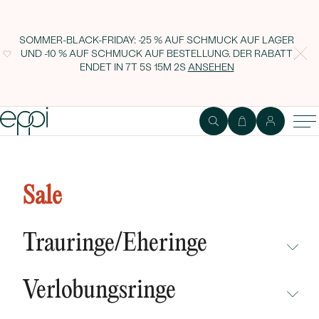
SOMMER-BLACK-FRIDAY: -25 % AUF SCHMUCK AUF LAGER
UND -10 % AUF SCHMUCK AUF BESTELLUNG. DER RABATT
ENDET IN
7T 5S 15M 1S
ANSEHEN
Lab Grown IGI 0.30ct VS1 Fancy
Vivid Yellow Rund Diamant
Sale
LG550249395
Trauringe/Eheringe
NICHT ÜBERSEHEN
Verlobungsringe
NEUHEITEN
NICHT ÜBERSEHEN