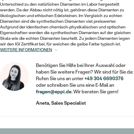
STATEMENT
MIT FÜLLUNG
KINDER
Unterschied zu den natürlichen Diamanten im Labor hergestellt
LAB GROWN DIAMANTEN ZUM
MEDAILLON
SCHMUCK FÜR KINDER
werden. Da der Abbau nicht nötig ist, gehören diese Diamanten zu
SIEGELRINGE
EINFASSEN
ökologischen und ethischen Edelsteinen. Im Vergleich zu echten
IM SET
PIERCINGS
Diamanten sind die synthetischen Diamanten viel preiswerter.
KETTEN
BROSCHEN
Aufgrund der identischen chemisch-physikalischen und optischen
PERSONALISIERT
FARBIGE DIAMANTEN ZUM EINFASSEN
Eigenschaften werden die synthetischen Diamanten auf der gleichen
NACH PREIS
HERZKETTEN
SCHMUCKZUBEHÖR
NACH STEIN
Skala wie die echten Diamanten beurteilt. Zu jedem Diamanten legen
wir den IGI Zertifikat bei, für welchen die gelbe Farbe typisch ist.
GÜNSTIG
NACH EDELSTEIN
NACH EDELSTEIN
MIT DIAMANT
WEITERE INFORMATIONEN
MIT TIEREN
NACH MATERIAL
MIT DIAMANT
MIT DIAMANT
LUXURIÖSE
MIT EDELSTEIN
Benötigen Sie Hilfe bei Ihrer Auswahl oder
GOLD
NACH EDELSTEIN
haben Sie weitere Fragen? Wir sind für Sie da:
MIT EDELSTEIN
MIT LAB GROWN DIAMANT
PERLENOHRRINGE
Rufen Sie uns an unter
+49 304 6690376
MIT DIAMANT
SILBER
oder schreiben Sie uns eine E-Mail an
PERLENRINGE
MIT MOISSANIT
fragen@eppi.de
. Wir beraten Sie gern!
MIT EDELSTEIN
PLATIN
NACH PREIS
Aneta, Sales Specialist
MIT FARBIGEN DIAMANTEN
NACH PREIS
PREISWERTE
PERLENKETTEN
NACH STEIN
MIT SCHWARZEN DIAMANTEN
PREISWERTE
LUXURIÖSE
DIAMANTSCHMUCK
NACH PREIS