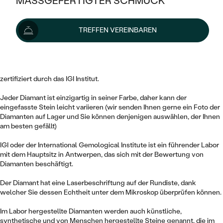
MASSGEFERTIGTER SCHMUCK
SILBER
MIT MEHREREN DIAMANTEN
NACH STYL
GOLD
AUSVERKAUF
560 €
AUSVERKAUF
TREFFEN VEREINBAREN
PLATIN
KLASSISCH
HALO
SILBER
WENN SCHMUCK HILFT
Lieferoptionen
NACH MATERIAL
MINIMALISTISCHE
DREI STEINE
PLATIN
NACH STYL
Dieser 0.30 ct runde Diamant von gelb Farbe und der Reinheit VS1 ist
GOLD
NACH TYP
zertifiziert durch das IGI Institut.
MEMOIRE
OHRSTECKER
VINTAGE
OHRRINGE
SILBER
Jeder Diamant ist einzigartig in seiner Farbe, daher kann der
NACH STYL
V-FORM
eingefasste Stein leicht variieren (wir senden Ihnen gerne ein Foto der
CREOLEN
IM SET
Diamanten auf Lager und Sie können denjenigen auswählen, der Ihnen
SOLITÄR
RINGE
PLATIN
am besten gefällt)
VINTAGE
MINIMALISTISCHE
AUSSERGEWÖHNLICH
ZUR GEBURT EINES KINDES
ANHÄNGER / KETTEN
IGI oder der International Gemological Institute ist ein führender Labor
AUSSERGEWÖHNLICHE
mit dem Hauptsitz in Antwerpen, das sich mit der Bewertung von
NACH STYL
OHRHÄNGER
Diamanten beschäftigt.
PERSONALISIERT
ARMBÄNDER
GESTALTE EINEN RING
MEMOIRE
GEHÄMMERTE
SOLITÄR
Der Diamant hat eine Laserbeschriftung auf der Rundiste, dank
WÄHLE EINEN RING
MIT STERNZEICHEN
SCHMUCKSET
welcher Sie dessen Echtheit unter dem Mikroskop überprüfen können.
MINIMALISTISCHE
VON HAND GRAVIERTE
HERZ
DIAMANTEN ZUM EINFASSEN
Im Labor hergestellte Diamanten werden auch künstliche,
MINIMALISTISCH
HERRENSCHMUCK
synthetische und von Menschen hergestellte Steine genannt, die im