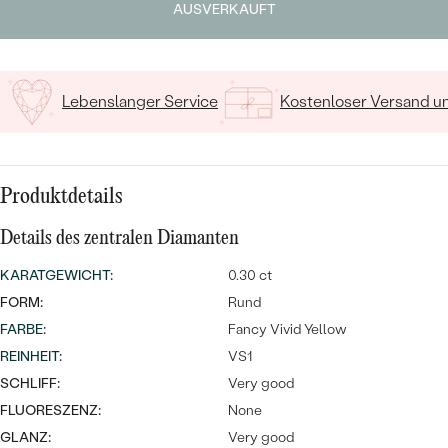
MIT SALT AND PEPPER DIAMANTEN
LUXURIÖSE
AUSVERKAUFT
PREISWERTE
EDELSTEINSCHMUCK
Meistverkaufte
MIT EDELSTEIN
LUXURIÖSE
SCHMUCK MIT LAB GROWN
Eheringe
Lebenslanger Service
Kostenloser Versand 
DIAMANTEN
NACH MATERIAL
GOLD
PERLENSCHMUCK
Produktdetails
ANSCHAUEN
PLATIN
NACH STYL
Details des zentralen Diamanten
SILBER
PERSONALISIERT
KARATGEWICHT
:
0.30 ct
FORM:
Rund
SYMBOLISCH
FARBE
:
Fancy Vivid Yellow
REINHEIT
:
VS1
MINIMALISTISCH
SCHLIFF:
Very good
FLUORESZENZ:
NACH ANLASS
None
GLANZ:
Very good