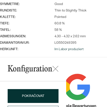
Meistverkaufte
NACH DER FARBE
SYMMETRIE:
Good
Meistverkaufte
RUNDISTE:
Thin to Slightly Thick
Ohrrinnge
NACH DER FORM
KALETTE:
Pointed
Ringe
TIEFE:
60.8 %
MASSGEFERTIGTER
Personalisierte
TAFEL:
58 %
ANSEHEN
ABMESSUNGEN:
4.30 - 4.32 x 2.62 mm
DIAMANTEN
Halsketten
DIAMANTGRAVUR:
LG550249395
ANSEHEN
HERKUNFT:
Im Labor produziert
ANSEHEN
Wave Kollektion
Konfiguration
ANSEHEN
POKRAČOVAT
Trusted shop Bewertungen
Google Bewertungen