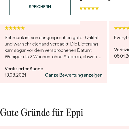
SPEICHERN
4.9
4.9
Schmuck ist von ausgesprochen guter Qalität
Everyt
und war sehr elegand verpackt. Die Lieferung
Verifiz
kam sogar vor dem versprochenen Datum:
Bestseller
05.01.
Weniger als 2 Wochen, ohne Aufpreis, obwohl
2-4 Wochen angegeben waren. Bestellung und
Verifizierter Kunde
Lieferung wurde uns telefonisch vom
13.08.2021
Ganze Bewertung anzeigen
sympathischen Kundenservice bestätigt. Wir
ANSEHEN
werden in Zukunft wieder bestellen. Vielen
Dank!
Gute Gründe für Eppi