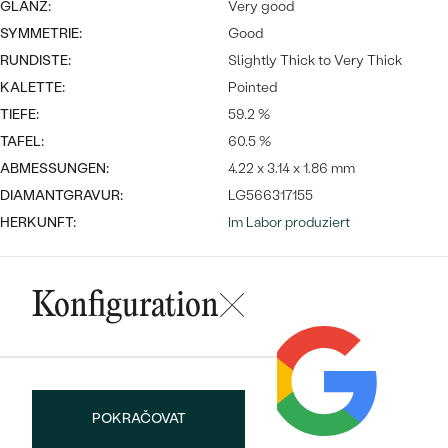
Meistverkaufte
GLANZ:
Very good
NACH DER FARBE
Meistverkaufte
SYMMETRIE:
Good
Ohrrinnge
NACH DER FORM
RUNDISTE:
Slightly Thick to Very Thick
Ringe
KALETTE:
Pointed
MASSGEFERTIGTER
Personalisierte
TIEFE:
59.2 %
TAFEL:
60.5 %
ANSEHEN
DIAMANTEN
Halsketten
ABMESSUNGEN:
4.22 x 3.14 x 1.86 mm
ANSEHEN
DIAMANTGRAVUR:
LG566317155
HERKUNFT:
Im Labor produziert
ANSEHEN
Wave Kollektion
Konfiguration
ANSEHEN
POKRAČOVAT