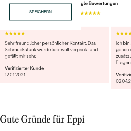
Trusted shop Bewertungen
Google Bewertungen
SPEICHERN
4.9
4.9
Sehr freundlicher persönlicher Kontakt. Das
Ich bin
Schmuckstück wurde liebevoll verpackt und
genau w
Bestseller
gefällt mir sehr.
zusätz
Fragen
Verifizierter Kunde
dem ga
12.01.2021
Verifiz
Vergnü
02.04.
ANSEHEN
Gute Gründe für Eppi