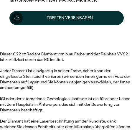
MASSGEFERTIGTER SCHMUCK
SILBER
MIT MEHREREN DIAMANTEN
NACH STYL
GOLD
AUSVERKAUF
265 €
AUSVERKAUF
353 €
-25 %
TREFFEN VEREINBAREN
PLATIN
KLASSISCH
HALO
SILBER
WENN SCHMUCK HILFT
Diamant ist auf Lager. Wir liefern ihn innerhalb von 24
NACH MATERIAL
Stunden.
MINIMALISTISCHE
DREI STEINE
PLATIN
NACH STYL
Lieferoptionen
GOLD
NACH TYP
MEMOIRE
OHRSTECKER
VINTAGE
Dieser 0.22 ct Radiant Diamant von blau Farbe und der Reinheit VVS2
OHRRINGE
SILBER
NACH STYL
ist zertifiziert durch das IGI Institut.
V-FORM
CREOLEN
IM SET
SOLITÄR
RINGE
Jeder Diamant ist einzigartig in seiner Farbe, daher kann der
PLATIN
eingefasste Stein leicht variieren (wir senden Ihnen gerne ein Foto der
VINTAGE
MINIMALISTISCHE
AUSSERGEWÖHNLICH
Diamanten auf Lager und Sie können denjenigen auswählen, der Ihnen
ZUR GEBURT EINES KINDES
ANHÄNGER / KETTEN
am besten gefällt)
AUSSERGEWÖHNLICHE
NACH STYL
OHRHÄNGER
PERSONALISIERT
ARMBÄNDER
GESTALTE EINEN RING
IGI oder der International Gemological Institute ist ein führender Labor
MEMOIRE
mit dem Hauptsitz in Antwerpen, das sich mit der Bewertung von
GEHÄMMERTE
SOLITÄR
Diamanten beschäftigt.
WÄHLE EINEN RING
MIT STERNZEICHEN
SCHMUCKSET
MINIMALISTISCHE
VON HAND GRAVIERTE
HERZ
Der Diamant hat eine Laserbeschriftung auf der Rundiste, dank
DIAMANTEN ZUM EINFASSEN
MINIMALISTISCH
HERRENSCHMUCK
welcher Sie dessen Echtheit unter dem Mikroskop überprüfen können.