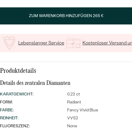
MIT SALT AND PEPPER DIAMANTEN
LUXURIÖSE
PREISWERTE
EDELSTEINSCHMUCK
Meistverkaufte
MIT EDELSTEIN
ZUM WARENKORB HINZUFÜGEN
265 €
LUXURIÖSE
SCHMUCK MIT LAB GROWN
Eheringe
DIAMANTEN
NACH MATERIAL
Lebenslanger Service
Kostenloser Versand 
GOLD
PERLENSCHMUCK
ANSCHAUEN
PLATIN
NACH STYL
Produktdetails
SILBER
PERSONALISIERT
Details des zentralen Diamanten
SYMBOLISCH
KARATGEWICHT
:
0.22 ct
FORM:
Radiant
MINIMALISTISCH
FARBE
:
Fancy Vivid Blue
REINHEIT
:
VVS2
NACH ANLASS
FLUORESZENZ:
None