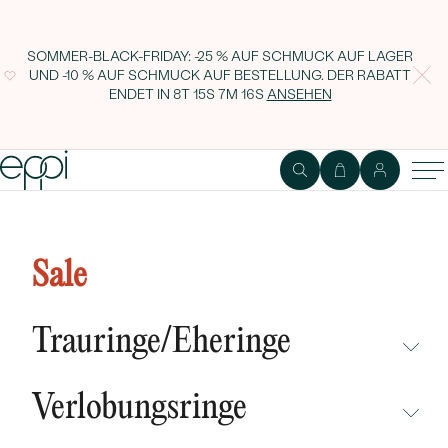
SOMMER-BLACK-FRIDAY: -25 % AUF SCHMUCK AUF LAGER
UND -10 % AUF SCHMUCK AUF BESTELLUNG. DER RABATT
ENDET IN
8T 15S 7M 16S
ANSEHEN
Lab Grown IGI 0.22ct VVS2
Fancy Vivid Blue Radiant
Sale
Diamant LG566317155
Trauringe/Eheringe
NICHT ÜBERSEHEN
Verlobungsringe
NEUHEITEN
NICHT ÜBERSEHEN