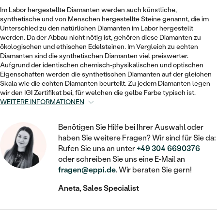
STATEMENT
MIT FÜLLUNG
KINDER
Im Labor hergestellte Diamanten werden auch künstliche,
LAB GROWN DIAMANTEN ZUM
MEDAILLON
SCHMUCK FÜR KINDER
synthetische und von Menschen hergestellte Steine genannt, die im
SIEGELRINGE
EINFASSEN
IM SET
Unterschied zu den natürlichen Diamanten im Labor hergestellt
PIERCINGS
KETTEN
werden. Da der Abbau nicht nötig ist, gehören diese Diamanten zu
BROSCHEN
PERSONALISIERT
ökologischen und ethischen Edelsteinen. Im Vergleich zu echten
FARBIGE DIAMANTEN ZUM EINFASSEN
Diamanten sind die synthetischen Diamanten viel preiswerter.
NACH PREIS
HERZKETTEN
SCHMUCKZUBEHÖR
NACH STEIN
Aufgrund der identischen chemisch-physikalischen und optischen
Eigenschaften werden die synthetischen Diamanten auf der gleichen
GÜNSTIG
NACH EDELSTEIN
NACH EDELSTEIN
MIT DIAMANT
Skala wie die echten Diamanten beurteilt. Zu jedem Diamanten legen
MIT TIEREN
wir den IGI Zertifikat bei, für welchen die gelbe Farbe typisch ist.
NACH MATERIAL
MIT DIAMANT
MIT DIAMANT
LUXURIÖSE
WEITERE INFORMATIONEN
MIT EDELSTEIN
GOLD
NACH EDELSTEIN
MIT EDELSTEIN
MIT LAB GROWN DIAMANT
PERLENOHRRINGE
Benötigen Sie Hilfe bei Ihrer Auswahl oder
MIT DIAMANT
SILBER
haben Sie weitere Fragen? Wir sind für Sie da:
PERLENRINGE
MIT MOISSANIT
Rufen Sie uns an unter
+49 304 6690376
MIT EDELSTEIN
oder schreiben Sie uns eine E-Mail an
PLATIN
NACH PREIS
MIT FARBIGEN DIAMANTEN
fragen@eppi.de
. Wir beraten Sie gern!
NACH PREIS
PREISWERTE
PERLENKETTEN
Aneta, Sales Specialist
NACH STEIN
MIT SCHWARZEN DIAMANTEN
PREISWERTE
LUXURIÖSE
DIAMANTSCHMUCK
NACH PREIS