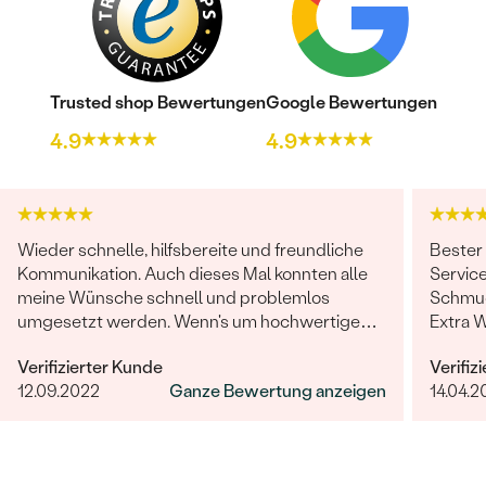
Trusted shop Bewertungen
Google Bewertungen
4.9
4.9
Wieder schnelle, hilfsbereite und freundliche
Bester
Kommunikation. Auch dieses Mal konnten alle
Service
meine Wünsche schnell und problemlos
Schmuc
umgesetzt werden. Wenn's um hochwertigen,
Extra 
individuellen und nachhaltigen Schmuck geht,
erfüllt
Verifizierter Kunde
Verifiz
ist Eppi meine Empfehlung!
12.09.2022
Ganze Bewertung anzeigen
14.04.2