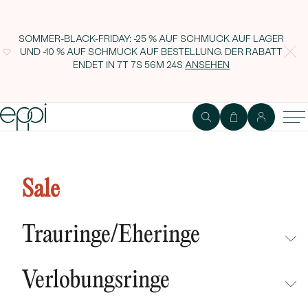
SOMMER-BLACK-FRIDAY: -25 % AUF SCHMUCK AUF LAGER
UND -10 % AUF SCHMUCK AUF BESTELLUNG. DER RABATT
ENDET IN
7T 7S 56M 23S
ANSEHEN
Sale
Trauringe/Eheringe
NICHT ÜBERSEHEN
Verlobungsringe
NEUHEITEN
NICHT ÜBERSEHEN