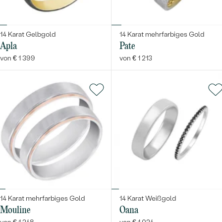
LUXURIÖSE
MIT EDELSTEIN
PREISWERTE
EDELSTEINSCHMUCK
Meistverkaufte
14 Karat Gelbgold
14 Karat mehrfarbiges Gold
LUXURIÖSE
SCHMUCK MIT LAB GROWN DIAMANTEN
NACH MATERIAL
Apla
Pate
Eheringe
von € 1 399
von € 1 213
GOLD
PERLENSCHMUCK
PLATIN
NACH STYL
ANSCHAUEN
SILBER
PERSONALISIERT
SYMBOLISCH
MINIMALISTISCH
NACH ANLASS
14 Karat mehrfarbiges Gold
14 Karat Weißgold
Mouline
Oana
NACH DER FARBE