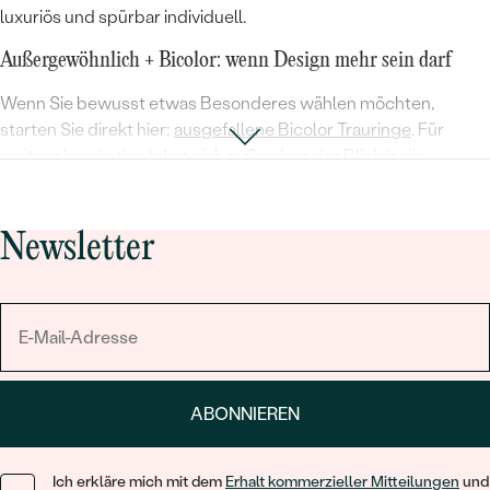
luxuriös und spürbar individuell.
Außergewöhnlich + Bicolor: wenn Design mehr sein darf
Wenn Sie bewusst etwas Besonderes wählen möchten,
starten Sie direkt hier:
ausgefallene Bicolor Trauringe
. Für
weitere Inspiration lohnt sich außerdem der Blick in die
gesamte
Bicolor-Kollektion
.
diagonaler oder wellenförmiger Farbverlauf
Newsletter
klarer Zweifarb-Kontrast (z. B. Weißgold + Gelbgold)
Kontrast aus matt und poliert für mehr Tiefe im Design
Von Hand graviert: ein Detail, das niemand kopiert
Für Paare, die Individualität spürbar machen möchten, sind
von
Hand gravierte
Designs
die perfekte Ergänzung zu Bicolor. Eine
ABONNIEREN
Handgravur wirkt wie eine Signatur: elegant, handwerklich und
einzigartig – besonders schön, wenn sie mit einer ruhigen,
glatten Fläche kombiniert wird.
Ich erkläre mich mit dem
Erhalt kommerzieller Mitteilungen
und