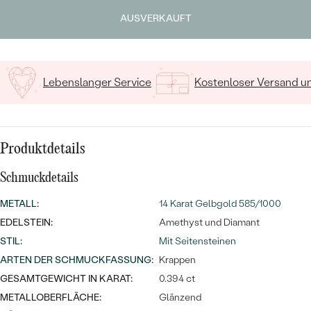
MIT SALT AND PEPPER DIAMANTEN
LUXURIÖSE
Geben Sie Initialen/Text ein
AUSVERKAUFT
PREISWERTE
EDELSTEINSCHMUCK
Meistverkaufte
15
/ 15 ZEICHEN
MIT EDELSTEIN
LUXURIÖSE
SCHMUCK MIT LAB GROWN
Eheringe
DIAMANTEN
NACH MATERIAL
Lebenslanger Service
Kostenloser Versand 
GOLD
PERLENSCHMUCK
ANSCHAUEN
PLATIN
Produktdetails
NACH STYL
SILBER
Schmuckdetails
PERSONALISIERT
METALL
:
14 Karat Gelbgold 585/1000
SYMBOLISCH
EDELSTEIN:
Amethyst und Diamant
STIL
:
Mit Seitensteinen
MINIMALISTISCH
ARTEN DER SCHMUCKFASSUNG
:
Krappen
GESAMTGEWICHT IN KARAT:
0.394 ct
NACH ANLASS
METALLOBERFLÄCHE:
Glänzend