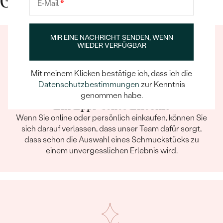
Gute Gründe für Eppi
E-Mail
*
KARATGEWICHT:
0.007 ct
ABMESSUNGEN:
0.9 mm (0.0035ct)
MIR EINE NACHRICHT SENDEN, WENN
FORM:
Rund
WIEDER VERFÜGBAR
REINHEIT:
SI
FARBE:
G-H
Mit meinem Klicken bestätige ich, dass ich die
HERKUNFT:
Natürlich
Datenschutzbestimmungen
zur Kenntnis
genommen habe.
Nebensteine
Ein Eppi-sches Erlebnis
Wenn Sie online oder persönlich einkaufen, können Sie
TYP:
Diamant
sich darauf verlassen, dass unser Team dafür sorgt,
ANZAHL:
2
dass schon die Auswahl eines Schmuckstücks zu
KARATGEWICHT:
0.005 ct
einem unvergesslichen Erlebnis wird.
ABMESSUNGEN:
0.8 mm (0.0025ct)
FORM:
Rund
REINHEIT:
SI
FARBE:
G-H
HERKUNFT:
Natürlich