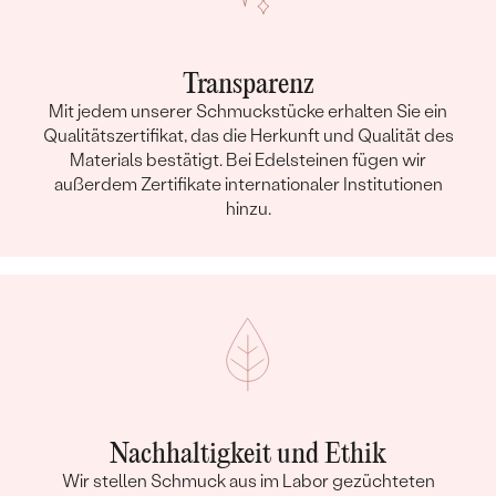
Nebensteine
TYP:
Diamant
Transparenz
ANZAHL:
1
Mit jedem unserer Schmuckstücke erhalten Sie ein
KARATGEWICHT:
0.002 ct
Qualitätszertifikat, das die Herkunft und Qualität des
ABMESSUNGEN:
0.7 mm
Materials bestätigt. Bei Edelsteinen fügen wir
außerdem Zertifikate internationaler Institutionen
FORM:
Rund
hinzu.
REINHEIT:
SI
FARBE:
G-H
HERKUNFT:
Natürlich
Nachhaltigkeit und Ethik
Wir stellen Schmuck aus im Labor gezüchteten