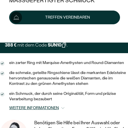
MASSGEFERTIGTER SCHMUCK
SILBER
MIT MEHREREN DIAMANTEN
NACH STYL
GOLD
AUSVERKAUF
431 €
AUSVERKAUF
454 €
-6 %
TREFFEN VEREINBAREN
PLATIN
KLASSISCH
HALO
SILBER
WENN SCHMUCK HILFT
Lieferoptionen
NACH MATERIAL
MINIMALISTISCHE
DREI STEINE
PLATIN
NACH STYL
GOLD
NACH TYP
388 €
mit dem Code
SUN10
.
MEMOIRE
OHRSTECKER
VINTAGE
OHRRINGE
SILBER
NACH STYL
V-FORM
CREOLEN
IM SET
ein zarter Ring mit Marquise-Amethysten und Round-Diamanten
SOLITÄR
RINGE
PLATIN
die schmale, geteilte Ringschiene lässt die markanten Edelsteine
VINTAGE
MINIMALISTISCHE
AUSSERGEWÖHNLICH
hervorstechen genausowie die weißen Diamanten, die im
ZUR GEBURT EINES KINDES
ANHÄNGER / KETTEN
Kontrast zu den grünen Amethysten stehen
AUSSERGEWÖHNLICHE
NACH STYL
OHRHÄNGER
ein Schmuck, der durch seine Originalität, Form und präzise
PERSONALISIERT
ARMBÄNDER
GESTALTE EINEN RING
Verarbeitung bezaubert
MEMOIRE
GEHÄMMERTE
SOLITÄR
WÄHLE EINEN RING
WEITERE INFORMATIONEN
MIT STERNZEICHEN
SCHMUCKSET
MINIMALISTISCHE
VON HAND GRAVIERTE
HERZ
DIAMANTEN ZUM EINFASSEN
MINIMALISTISCH
Benötigen Sie Hilfe bei Ihrer Auswahl oder
HERRENSCHMUCK