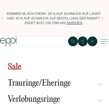
SOMMER-BLACK-FRIDAY: -25 % AUF SCHMUCK AUF LAGER
UND -10 % AUF SCHMUCK AUF BESTELLUNG. DER RABATT
ENDET IN
8T 23S 25M 47S
ANSEHEN
Zarter Ring mit grünen
Amethysten und Diamanten
Sale
Viktor
Trauringe/Eheringe
NICHT ÜBERSEHEN
Verlobungsringe
NEUHEITEN
NICHT ÜBERSEHEN