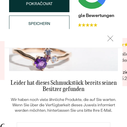
POKRAČOVAT
FORM:
Marquise
FARBE:
Grün
Trusted shop Bewertungen
Google Bewertungen
HERKUNFT:
Natürlich
SPEICHERN
4.9
4.9
Nebensteine
TYP:
Diamant
ANZAHL:
2
Bestseller
Super ! Bin begeistert, top!
War all
KARATGEWICHT:
0.01 ct
und de
ABMESSUNGEN:
Verifizierter Kunde
1.05 mm (0.005ct)
15.12.2020
Verifiz
FORM:
Rund
03.05.
ANSEHEN
REINHEIT:
SI
Leider hat dieses Schmuckstück bereits seinen
FARBE:
G-H
Besitzer gefunden
HERKUNFT:
Natürlich
Wir haben noch viele ähnliche Produkte, die auf Sie warten.
Wenn Sie über die Verfügbarkeit dieses Juwels informiert
Nebensteine
werden möchten, hinterlassen Sie uns bitte Ihre E-Mail.
TYP:
Diamant
ANZAHL:
2