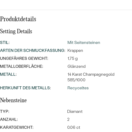
Meistverkaufte
NACH DER FARBE
Meistverkaufte
Ohrrinnge
NACH DER FORM
Produktdetails
Ringe
MASSGEFERTIGTER
Setting Details
Personalisierte
STIL
:
Mit Seitensteinen
ANSEHEN
DIAMANTEN
Halsketten
ARTEN DER SCHMUCKFASSUNG
:
Krappen
ANSEHEN
UNGEFÄHRES GEWICHT:
1,75 g
METALLOBERFLÄCHE:
Glänzend
METALL
:
14 Karat Champagnegold
ANSEHEN
585/1000
Wave Kollektion
HERKUNFT DES METALLS
:
Recyceltes
Nebensteine
ANSEHEN
TYP:
Diamant
ANZAHL:
2
KARATGEWICHT:
0.06 ct