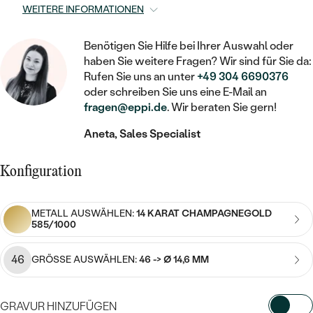
STATEMENT
MIT FÜLLUNG
KINDER
WEITERE INFORMATIONEN
LAB GROWN DIAMANTEN ZUM
MEDAILLON
SCHMUCK FÜR KINDER
SIEGELRINGE
EINFASSEN
IM SET
PIERCINGS
Benötigen Sie Hilfe bei Ihrer Auswahl oder
KETTEN
BROSCHEN
haben Sie weitere Fragen? Wir sind für Sie da:
PERSONALISIERT
FARBIGE DIAMANTEN ZUM EINFASSEN
Rufen Sie uns an unter
+49 304 6690376
NACH PREIS
HERZKETTEN
SCHMUCKZUBEHÖR
NACH STEIN
oder schreiben Sie uns eine E-Mail an
fragen@eppi.de
. Wir beraten Sie gern!
GÜNSTIG
NACH EDELSTEIN
NACH EDELSTEIN
MIT DIAMANT
MIT TIEREN
Aneta, Sales Specialist
NACH MATERIAL
MIT DIAMANT
MIT DIAMANT
LUXURIÖSE
MIT EDELSTEIN
GOLD
NACH EDELSTEIN
Konfiguration
MIT EDELSTEIN
MIT LAB GROWN DIAMANT
PERLENOHRRINGE
MIT DIAMANT
SILBER
PERLENRINGE
MIT MOISSANIT
METALL AUSWÄHLEN:
14 KARAT CHAMPAGNEGOLD
585/1000
MIT EDELSTEIN
PLATIN
NACH PREIS
MIT FARBIGEN DIAMANTEN
NACH PREIS
PREISWERTE
46
GRÖSSE AUSWÄHLEN:
46 -> Ø 14,6 MM
PERLENKETTEN
NACH STEIN
MIT SCHWARZEN DIAMANTEN
PREISWERTE
LUXURIÖSE
DIAMANTSCHMUCK
GRAVUR HINZUFÜGEN
NACH PREIS