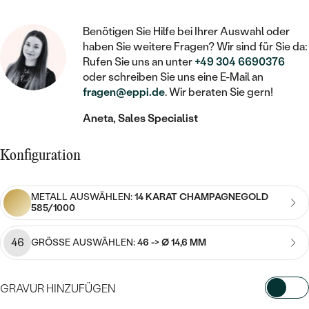
STATEMENT
MIT FÜLLUNG
KINDER
LAB GROWN DIAMANTEN ZUM
MEDAILLON
SCHMUCK FÜR KINDER
Benötigen Sie Hilfe bei Ihrer Auswahl oder
SIEGELRINGE
EINFASSEN
IM SET
PIERCINGS
haben Sie weitere Fragen? Wir sind für Sie da:
KETTEN
BROSCHEN
Rufen Sie uns an unter
+49 304 6690376
PERSONALISIERT
FARBIGE DIAMANTEN ZUM EINFASSEN
oder schreiben Sie uns eine E-Mail an
NACH PREIS
HERZKETTEN
SCHMUCKZUBEHÖR
NACH STEIN
fragen@eppi.de
. Wir beraten Sie gern!
GÜNSTIG
NACH EDELSTEIN
NACH EDELSTEIN
MIT DIAMANT
Aneta, Sales Specialist
MIT TIEREN
NACH MATERIAL
MIT DIAMANT
MIT DIAMANT
LUXURIÖSE
MIT EDELSTEIN
Konfiguration
GOLD
NACH EDELSTEIN
MIT EDELSTEIN
MIT LAB GROWN DIAMANT
PERLENOHRRINGE
MIT DIAMANT
SILBER
METALL AUSWÄHLEN:
14 KARAT CHAMPAGNEGOLD
PERLENRINGE
MIT MOISSANIT
585/1000
MIT EDELSTEIN
PLATIN
NACH PREIS
MIT FARBIGEN DIAMANTEN
46
GRÖSSE AUSWÄHLEN:
46 -> Ø 14,6 MM
NACH PREIS
PREISWERTE
PERLENKETTEN
NACH STEIN
MIT SCHWARZEN DIAMANTEN
PREISWERTE
LUXURIÖSE
GRAVUR HINZUFÜGEN
DIAMANTSCHMUCK
NACH PREIS