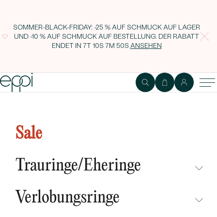
SOMMER-BLACK-FRIDAY: -25 % AUF SCHMUCK AUF LAGER
UND -10 % AUF SCHMUCK AUF BESTELLUNG. DER RABATT
ENDET IN
7T 10S 7M 49S
ANSEHEN
1
2
Ring
Edelstein
Sale
Verlobungsring aus Gold in
Champagnegold mit einem
Trauringe/Eheringe
Diamanten im Emeraldschliff
NICHT ÜBERSEHEN
Verlobungsringe
NEUHEITEN
NICHT ÜBERSEHEN