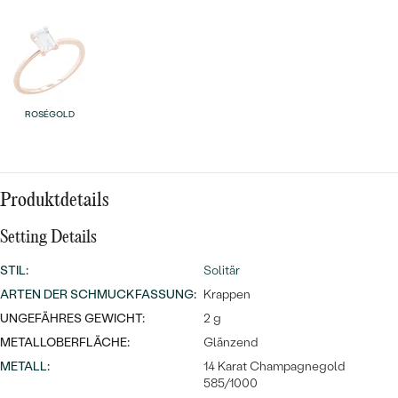
Meistverkaufte
NACH DER FARBE
Meistverkaufte
Ohrrinnge
NACH DER FORM
Ringe
MASSGEFERTIGTER
Personalisierte
ROSÉGOLD
ANSEHEN
DIAMANTEN
Halsketten
ANSEHEN
Produktdetails
ANSEHEN
Setting Details
Wave Kollektion
STIL
:
Solitär
ARTEN DER SCHMUCKFASSUNG
:
Krappen
UNGEFÄHRES GEWICHT:
2 g
ANSEHEN
METALLOBERFLÄCHE:
Glänzend
METALL
:
14 Karat Champagnegold
585/1000