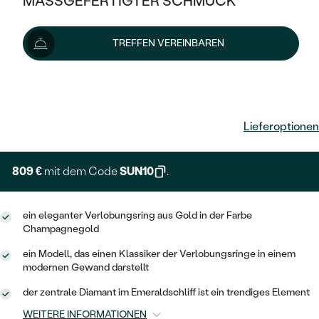
MASSGEFERTIGTER SCHMUCK
SILBER
MIT MEHREREN DIAMANTEN
NACH STYL
GOLD
AUSVERKAUF
AUSVERKAUF
TREFFEN VEREINBAREN
PLATIN
KLASSISCH
HALO
SILBER
WENN SCHMUCK HILFT
NACH MATERIAL
MINIMALISTISCHE
899 €
DREI STEINE
PLATIN
NACH STYL
GOLD
NACH TYP
MEMOIRE
OHRSTECKER
VINTAGE
Lieferoptionen
OHRRINGE
SILBER
NACH STYL
V-FORM
CREOLEN
IM SET
SOLITÄR
RINGE
809 €
mit dem Code
SUN10
.
PLATIN
VINTAGE
MINIMALISTISCHE
AUSSERGEWÖHNLICH
ZUR GEBURT EINES KINDES
ANHÄNGER / KETTEN
ein eleganter Verlobungsring aus Gold in der Farbe
AUSSERGEWÖHNLICHE
NACH STYL
OHRHÄNGER
Champagnegold
PERSONALISIERT
ARMBÄNDER
GESTALTE EINEN RING
MEMOIRE
GEHÄMMERTE
ein Modell, das einen Klassiker der Verlobungsringe in einem
SOLITÄR
WÄHLE EINEN RING
modernen Gewand darstellt
MIT STERNZEICHEN
SCHMUCKSET
MINIMALISTISCHE
VON HAND GRAVIERTE
HERZ
der zentrale Diamant im Emeraldschliff ist ein trendiges Element
DIAMANTEN ZUM EINFASSEN
MINIMALISTISCH
HERRENSCHMUCK
WEITERE INFORMATIONEN