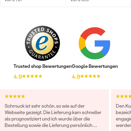
Trusted shop Bewertungen
Google Bewertungen
4.9
4.9
Schmuck ist sehr schön, so wie auf der
Den Ku
Webseite gezeigt. Die Lieferung kam schneller
bezeich
als prognostiziert und ich wurde über die
engagie
Bestellung sowie die Lieferung persönlich
werden