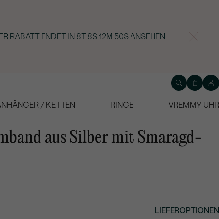
ER RABATT ENDET IN
8T 8S 12M 49S
ANSEHEN
ANHÄNGER / KETTEN
RINGE
VREMMY UHR
mband aus Silber mit Smaragd-
LIEFEROPTIONEN