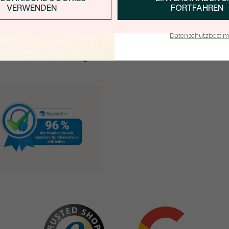
VERWENDEN
FORTFAHREN
WIEDER VERFÜGBAR
E-Mail-Adresse je bei uns i
Mit meinem Klicken bestätige ich, dass ich die
Datenschutzbest
Datenschutzbestimmungen
zur Kenntnis
genommen habe.