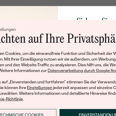
ANZAHL:
ABMESSUNGEN:
Sichern Sie 
FORM:
ellungen
Rabatt auf Ih
FARBE:
chten auf Ihre Privatsphä
Schmucks
HERKUNFT:
Werden Sie Teil unse
n Cookies, um die einwandfreie Funktion und Sicherheit der 
und entdecken Sie die W
n. Mit Ihrer Einwilligung nutzen wir sie außerdem, um Werbung
gefertigten Schmucks
en und den Website-Traffic zu analysieren. Dies hilft uns, die We
hat dieses Schmuckstück bereits seinen Besitzer 
Willkommensgeschen
Weitere Informationen zur
Datenverarbeitung durch Google find
Ihnen umgehend einen 
ähnliche Produkte, die auf Sie warten. Wenn Sie über die Verfü
Ihren ersten Ein
informiert werden möchten, hinterlassen Sie uns bitte Ihre E-Mail
k auf „Einverstanden und fortfahren" stimmen Sie der Verwendu
Sie können Ihre
Einstellungen
jederzeit anpassen und einzelne 
swählen. Weitere Informationen und detaillierte Hinweise finde
ie-Richtlinie
.
E-Mail
*
TECHNISCHE COOKIES
EINVERSTANDEN 
ANMELDEN & RABAT
MIR EINE NACHRICHT SENDEN, WENN