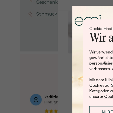
Cookie-Einst
Wir a
Wir verwende
gewährleiste
personalisier
Leider 
verbessern. 
Wir haben noch viele 
Mit dem Klic
Cookies zu. 
Kategorien au
unserer
Cook
NUR 