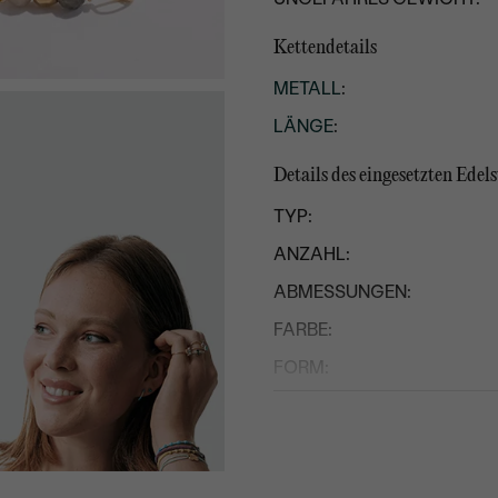
Kettendetails
METALL
:
LÄNGE
:
Details des eingesetzten Edels
TYP:
ANZAHL:
ABMESSUNGEN:
FARBE:
FORM:
HERKUNFT:
Nebensteine
TYP: