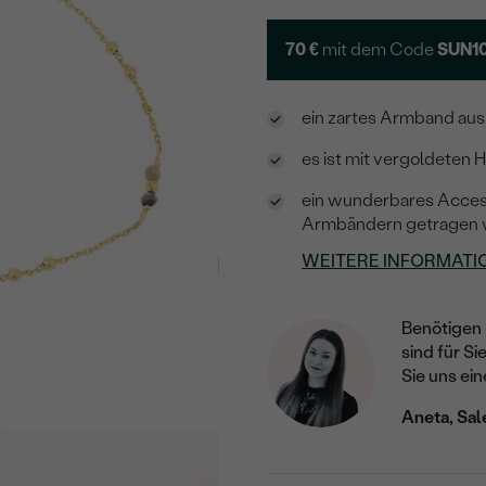
70 €
mit dem Code
SUN1
ein zartes Armband aus
es ist mit vergoldeten
ein wunderbares Accesso
Armbändern getragen 
WEITERE INFORMATI
Benötigen 
sind für Si
Sie uns ein
Aneta, Sal