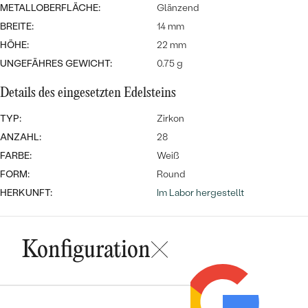
MIT SALT AND PEPPER DIAMANTEN
LUXURIÖSE
METALLOBERFLÄCHE:
Glänzend
PREISWERTE
EDELSTEINSCHMUCK
BREITE:
14 mm
Meistverkaufte
MIT EDELSTEIN
HÖHE:
22 mm
LUXURIÖSE
SCHMUCK MIT LAB GROWN
UNGEFÄHRES GEWICHT:
0.75 g
Eheringe
DIAMANTEN
NACH MATERIAL
Details des eingesetzten Edelsteins
GOLD
PERLENSCHMUCK
TYP:
Zirkon
ANSCHAUEN
ANZAHL:
28
PLATIN
FARBE:
NACH STYL
Weiß
SILBER
FORM:
Round
PERSONALISIERT
HERKUNFT:
Im Labor hergestellt
SYMBOLISCH
Konfiguration
MINIMALISTISCH
NACH ANLASS