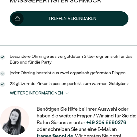
MASSGEFERTIGTER SCHMUCK
123 €
SILBER
MIT MEHREREN DIAMANTEN
NACH STYL
GOLD
AUSVERKAUF
AUSVERKAUF
Lieferoptionen
TREFFEN VEREINBAREN
PLATIN
KLASSISCH
HALO
SILBER
WENN SCHMUCK HILFT
NACH MATERIAL
MINIMALISTISCHE
111 €
mit dem Code
SUN10
.
DREI STEINE
PLATIN
NACH STYL
GOLD
NACH TYP
MEMOIRE
OHRSTECKER
VINTAGE
besondere Ohrringe aus vergoldetem Silber eignen sich für das
OHRRINGE
SILBER
NACH STYL
Büro und für die Party
V-FORM
CREOLEN
IM SET
SOLITÄR
RINGE
jeder Ohrring besteht aus zwei organisch geformten Ringen
PLATIN
VINTAGE
MINIMALISTISCHE
AUSSERGEWÖHNLICH
28 glitzernde Zirkonia passen perfekt zum warmen Goldglanz
ZUR GEBURT EINES KINDES
ANHÄNGER / KETTEN
WEITERE INFORMATIONEN
AUSSERGEWÖHNLICHE
NACH STYL
OHRHÄNGER
PERSONALISIERT
ARMBÄNDER
GESTALTE EINEN RING
MEMOIRE
Benötigen Sie Hilfe bei Ihrer Auswahl oder
GEHÄMMERTE
SOLITÄR
WÄHLE EINEN RING
haben Sie weitere Fragen? Wir sind für Sie da:
MIT STERNZEICHEN
SCHMUCKSET
MINIMALISTISCHE
Rufen Sie uns an unter
+49 304 6690376
VON HAND GRAVIERTE
HERZ
oder schreiben Sie uns eine E-Mail an
DIAMANTEN ZUM EINFASSEN
MINIMALISTISCH
HERRENSCHMUCK
fragen@eppi.de
. Wir beraten Sie gern!