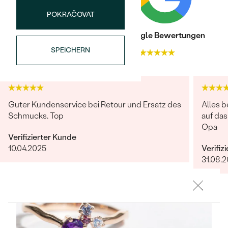
Meistverkaufte
NACH DER FARBE
POKRAČOVAT
Meistverkaufte
Ohrrinnge
NACH DER FORM
Trusted shop Bewertungen
Google Bewertungen
Ringe
SPEICHERN
4.9
4.9
MASSGEFERTIGTER
Personalisierte
ANSEHEN
DIAMANTEN
Halsketten
ANSEHEN
Guter Kundenservice bei Retour und Ersatz des
Alles b
Schmucks. Top
auf da
Opa
ANSEHEN
Verifizierter Kunde
Wave Kollektion
10.04.2025
Verifiz
31.08.2
ANSEHEN