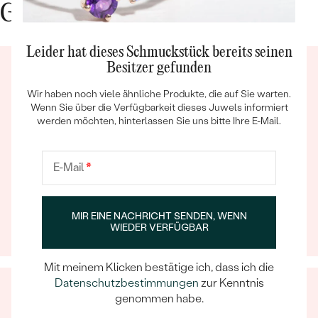
Gute Gründe für Eppi
Leider hat dieses Schmuckstück bereits seinen
Besitzer gefunden
Wir haben noch viele ähnliche Produkte, die auf Sie warten.
Wenn Sie über die Verfügbarkeit dieses Juwels informiert
werden möchten, hinterlassen Sie uns bitte Ihre E-Mail.
Bestseller
Ein Eppi-sches Erlebnis
E-Mail
*
Wenn Sie online oder persönlich einkaufen, können Sie
sich darauf verlassen, dass unser Team dafür sorgt,
ANSEHEN
dass schon die Auswahl eines Schmuckstücks zu
MIR EINE NACHRICHT SENDEN, WENN
einem unvergesslichen Erlebnis wird.
WIEDER VERFÜGBAR
Mit meinem Klicken bestätige ich, dass ich die
Datenschutzbestimmungen
zur Kenntnis
genommen habe.