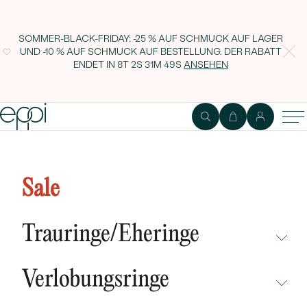
SOMMER-BLACK-FRIDAY: -25 % AUF SCHMUCK AUF LAGER
UND -10 % AUF SCHMUCK AUF BESTELLUNG. DER RABATT
ENDET IN
8T 2S 31M 49S
ANSEHEN
Vergoldete Ohrringe mit Zirkonen
Miriam
Sale
Trauringe/Eheringe
NICHT ÜBERSEHEN
Verlobungsringe
NEUHEITEN
NICHT ÜBERSEHEN