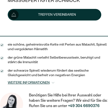
MASSGEFERTIGTER SCHMUCK
112 €
SILBER
MIT MEHREREN DIAMANTEN
NACH STYL
GOLD
AUSVERKAUF
AUSVERKAUF
Lieferoptionen
TREFFEN VEREINBAREN
PLATIN
KLASSISCH
HALO
SILBER
WENN SCHMUCK HILFT
NACH MATERIAL
MINIMALISTISCHE
101 €
mit dem Code
SUN10
.
DREI STEINE
PLATIN
NACH STYL
GOLD
NACH TYP
MEMOIRE
OHRSTECKER
VINTAGE
eie schöne, geheimnisvolle Kette mit Perlen aus Malachit, Spinell
OHRRINGE
SILBER
NACH STYL
und vergoldeten Hämatith
V-FORM
CREOLEN
IM SET
SOLITÄR
RINGE
der grüne Malachit verleiht Selbstbewusstsein, beruhigt und
PLATIN
stärkt die Immunität
VINTAGE
MINIMALISTISCHE
AUSSERGEWÖHNLICH
ZUR GEBURT EINES KINDES
ANHÄNGER / KETTEN
der schwarze Spinell wiederum fördert das seelische
AUSSERGEWÖHNLICHE
NACH STYL
Gleichgewicht und befreit von negativen Energien
OHRHÄNGER
PERSONALISIERT
ARMBÄNDER
GESTALTE EINEN RING
WEITERE INFORMATIONEN
MEMOIRE
GEHÄMMERTE
SOLITÄR
WÄHLE EINEN RING
MIT STERNZEICHEN
SCHMUCKSET
Benötigen Sie Hilfe bei Ihrer Auswahl oder
MINIMALISTISCHE
VON HAND GRAVIERTE
HERZ
haben Sie weitere Fragen? Wir sind für Sie da:
DIAMANTEN ZUM EINFASSEN
MINIMALISTISCH
HERRENSCHMUCK
Rufen Sie uns an unter
+49 304 6690376