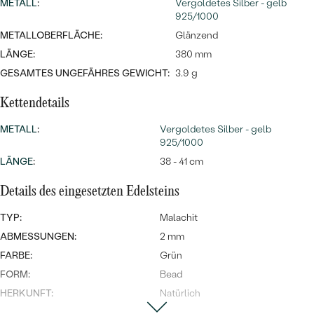
MIT SALT AND PEPPER DIAMANTEN
METALL
LUXURIÖSE
:
Vergoldetes Silber - gelb
925/1000
PREISWERTE
EDELSTEINSCHMUCK
Meistverkaufte
MIT EDELSTEIN
METALLOBERFLÄCHE:
Glänzend
LÄNGE:
380 mm
LUXURIÖSE
SCHMUCK MIT LAB GROWN
Eheringe
GESAMTES UNGEFÄHRES GEWICHT:
3.9 g
DIAMANTEN
NACH MATERIAL
Kettendetails
GOLD
PERLENSCHMUCK
METALL
:
Vergoldetes Silber - gelb
ANSCHAUEN
PLATIN
925/1000
NACH STYL
LÄNGE
:
38 - 41 cm
SILBER
PERSONALISIERT
Details des eingesetzten Edelsteins
TYP:
Malachit
SYMBOLISCH
ABMESSUNGEN:
2 mm
MINIMALISTISCH
FARBE:
Grün
FORM:
Bead
NACH ANLASS
HERKUNFT:
Natürlich