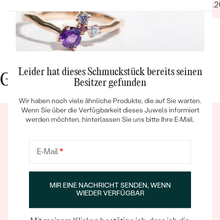
31.08.2
Leider hat dieses Schmuckstück bereits seinen
Gute Gründe für Eppi
Besitzer gefunden
Bestseller
Wir haben noch viele ähnliche Produkte, die auf Sie warten.
Wenn Sie über die Verfügbarkeit dieses Juwels informiert
werden möchten, hinterlassen Sie uns bitte Ihre E-Mail.
ANSEHEN
E-Mail
*
Ein Eppi-sches Erlebnis
MIR EINE NACHRICHT SENDEN, WENN
WIEDER VERFÜGBAR
Wenn Sie online oder persönlich einkaufen, können Sie
sich darauf verlassen, dass unser Team dafür sorgt,
dass schon die Auswahl eines Schmuckstücks zu