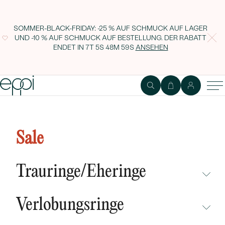
SOMMER-BLACK-FRIDAY: -25 % AUF SCHMUCK AUF LAGER
UND -10 % AUF SCHMUCK AUF BESTELLUNG. DER RABATT
ENDET IN
7T 5S 48M 58S
ANSEHEN
Vergoldete Kette aus Silber mit
Malachit-Perlen Leonica
Sale
Trauringe/Eheringe
NICHT ÜBERSEHEN
Verlobungsringe
NEUHEITEN
NICHT ÜBERSEHEN