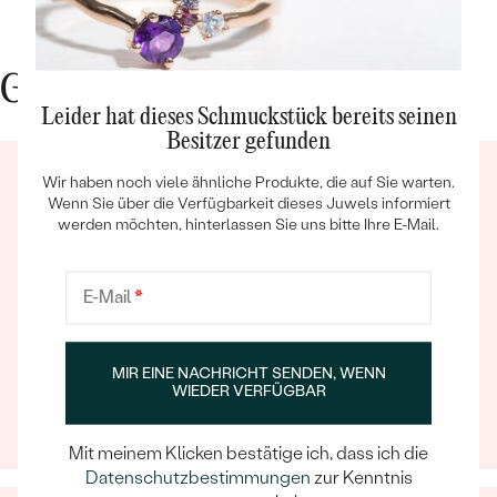
Gute Gründe für Eppi
Leider hat dieses Schmuckstück bereits seinen
Besitzer gefunden
Wir haben noch viele ähnliche Produkte, die auf Sie warten.
Bestseller
Wenn Sie über die Verfügbarkeit dieses Juwels informiert
werden möchten, hinterlassen Sie uns bitte Ihre E-Mail.
E-Mail
*
ANSEHEN
Ein Eppi-sches Erlebnis
Wenn Sie online oder persönlich einkaufen, können Sie
sich darauf verlassen, dass unser Team dafür sorgt,
MIR EINE NACHRICHT SENDEN, WENN
WIEDER VERFÜGBAR
dass schon die Auswahl eines Schmuckstücks zu
einem unvergesslichen Erlebnis wird.
Mit meinem Klicken bestätige ich, dass ich die
Datenschutzbestimmungen
zur Kenntnis