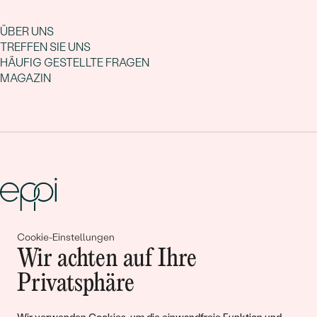
ÜBER UNS
TREFFEN SIE UNS
HÄUFIG GESTELLTE FRAGEN
MAGAZIN
Cookie-Einstellungen
Gemeinsam erschaffen wir
Wir achten auf Ihre
Geschichten von Schönheit und
Privatsphäre
Liebe