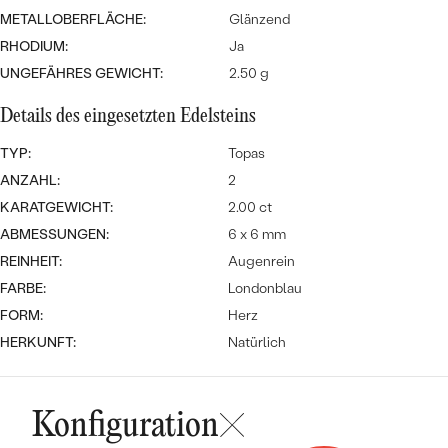
MIT SALT AND PEPPER DIAMANTEN
LUXURIÖSE
METALLOBERFLÄCHE:
Glänzend
PREISWERTE
EDELSTEINSCHMUCK
Meistverkaufte
MIT EDELSTEIN
RHODIUM:
Ja
UNGEFÄHRES GEWICHT:
2.50 g
LUXURIÖSE
SCHMUCK MIT LAB GROWN
Eheringe
DIAMANTEN
NACH MATERIAL
Details des eingesetzten Edelsteins
GOLD
TYP:
Topas
PERLENSCHMUCK
ANZAHL:
2
ANSCHAUEN
PLATIN
KARATGEWICHT:
2.00 ct
NACH STYL
ABMESSUNGEN:
6 x 6 mm
SILBER
REINHEIT:
Augenrein
PERSONALISIERT
FARBE:
Londonblau
SYMBOLISCH
FORM:
Herz
HERKUNFT:
Natürlich
MINIMALISTISCH
NACH ANLASS
Konfiguration