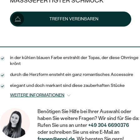
MASSGEFERTIGTER SCHMUCK
113 €
SILBER
MIT MEHREREN DIAMANTEN
NACH STYL
GOLD
AUSVERKAUF
AUSVERKAUF
Lieferoptionen
TREFFEN VEREINBAREN
PLATIN
KLASSISCH
HALO
SILBER
WENN SCHMUCK HILFT
NACH MATERIAL
MINIMALISTISCHE
102 €
mit dem Code
SUN10
.
DREI STEINE
PLATIN
NACH STYL
GOLD
NACH TYP
MEMOIRE
OHRSTECKER
VINTAGE
in der kühlen blauen Farbe erstrahlt der Topas, der diese Ohrringe
OHRRINGE
SILBER
NACH STYL
krönt
V-FORM
CREOLEN
IM SET
SOLITÄR
RINGE
durch die Herzform ensteht ein ganz romantisches Accessoire
PLATIN
VINTAGE
MINIMALISTISCHE
AUSSERGEWÖHNLICH
elegant und doch markant sind diese zauberhaften Stücke
ZUR GEBURT EINES KINDES
ANHÄNGER / KETTEN
WEITERE INFORMATIONEN
AUSSERGEWÖHNLICHE
NACH STYL
OHRHÄNGER
PERSONALISIERT
ARMBÄNDER
GESTALTE EINEN RING
MEMOIRE
Benötigen Sie Hilfe bei Ihrer Auswahl oder
GEHÄMMERTE
SOLITÄR
WÄHLE EINEN RING
haben Sie weitere Fragen? Wir sind für Sie da:
MIT STERNZEICHEN
SCHMUCKSET
MINIMALISTISCHE
Rufen Sie uns an unter
+49 304 6690376
VON HAND GRAVIERTE
HERZ
oder schreiben Sie uns eine E-Mail an
DIAMANTEN ZUM EINFASSEN
MINIMALISTISCH
HERRENSCHMUCK
fragen@eppi.de
. Wir beraten Sie gern!