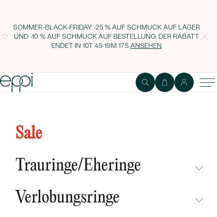
SOMMER-BLACK-FRIDAY: -25 % AUF SCHMUCK AUF LAGER
UND -10 % AUF SCHMUCK AUF BESTELLUNG. DER RABATT
ENDET IN
10T 4S 19M 16S
ANSEHEN
Topasherzen in silbernen
Ohrringen Hania
Sale
Trauringe/Eheringe
NICHT ÜBERSEHEN
Verlobungsringe
NEUHEITEN
NICHT ÜBERSEHEN