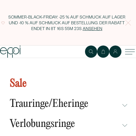
SOMMER-BLACK-FRIDAY: -25 % AUF SCHMUCK AUF LAGER
UND -10 % AUF SCHMUCK AUF BESTELLUNG. DER RABATT
ENDET IN
8T 16S 55M 22S
ANSEHEN
Topas-Ohrringe in Herzform Ila
Sale
Trauringe/Eheringe
NICHT ÜBERSEHEN
Verlobungsringe
NEUHEITEN
NICHT ÜBERSEHEN