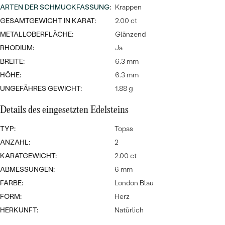
MIT SALT AND PEPPER DIAMANTEN
LUXURIÖSE
ARTEN DER SCHMUCKFASSUNG
:
Krappen
PREISWERTE
EDELSTEINSCHMUCK
GESAMTGEWICHT IN KARAT:
2.00 ct
Meistverkaufte
MIT EDELSTEIN
METALLOBERFLÄCHE:
Glänzend
LUXURIÖSE
SCHMUCK MIT LAB GROWN
Eheringe
RHODIUM:
Ja
DIAMANTEN
NACH MATERIAL
BREITE:
6.3 mm
HÖHE:
6.3 mm
GOLD
PERLENSCHMUCK
UNGEFÄHRES GEWICHT:
1.88 g
ANSCHAUEN
PLATIN
Details des eingesetzten Edelsteins
NACH STYL
SILBER
TYP:
Topas
PERSONALISIERT
ANZAHL:
2
KARATGEWICHT:
2.00 ct
SYMBOLISCH
ABMESSUNGEN:
6 mm
MINIMALISTISCH
FARBE:
London Blau
FORM:
Herz
NACH ANLASS
HERKUNFT:
Natürlich