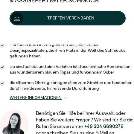
MASSGEFERTIGTER SCHMUCK
SILBER
Lieferoptionen
MIT MEHREREN DIAMANTEN
NACH STYL
GOLD
AUSVERKAUF
AUSVERKAUF
TREFFEN VEREINBAREN
PLATIN
KLASSISCH
HALO
SILBER
WENN SCHMUCK HILFT
115 €
mit dem Code
SUN10
.
NACH MATERIAL
MINIMALISTISCHE
DREI STEINE
PLATIN
NACH STYL
GOLD
NACH TYP
Herzchen und Herzen gehören seit jeher zu den
MEMOIRE
Designspezialitäten, die ihren Platz in der Welt des Schmucks
OHRSTECKER
VINTAGE
gefunden haben
OHRRINGE
SILBER
NACH STYL
V-FORM
CREOLEN
IM SET
sie sind beliebt und eine Variation ist diese einfache Kombination
SOLITÄR
RINGE
aus wunderbarem blauem Topas und funkelndem Silber
PLATIN
VINTAGE
MINIMALISTISCHE
AUSSERGEWÖHNLICH
die silbernen Ohrringe bringen alles zum Strahlen und bestechen
ZUR GEBURT EINES KINDES
ANHÄNGER / KETTEN
durch ihre dezente, hinreissende Durchführung
AUSSERGEWÖHNLICHE
NACH STYL
OHRHÄNGER
WEITERE INFORMATIONEN
PERSONALISIERT
ARMBÄNDER
GESTALTE EINEN RING
MEMOIRE
GEHÄMMERTE
SOLITÄR
WÄHLE EINEN RING
Benötigen Sie Hilfe bei Ihrer Auswahl oder
MIT STERNZEICHEN
SCHMUCKSET
MINIMALISTISCHE
haben Sie weitere Fragen? Wir sind für Sie da:
VON HAND GRAVIERTE
HERZ
Rufen Sie uns an unter
+49 304 6690376
DIAMANTEN ZUM EINFASSEN
MINIMALISTISCH
HERRENSCHMUCK
oder schreiben Sie uns eine E-Mail an