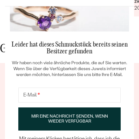
Verifiz
17.02.2
Leider hat dieses Schmuckstück bereits seinen
Gute Gründe für Eppi
Besitzer gefunden
Bestseller
Wir haben noch viele ähnliche Produkte, die auf Sie warten.
Wenn Sie über die Verfügbarkeit dieses Juwels informiert
werden möchten, hinterlassen Sie uns bitte Ihre E-Mail.
ANSEHEN
E-Mail
*
Ein Eppi-sches Erlebnis
MIR EINE NACHRICHT SENDEN, WENN
Wenn Sie online oder persönlich einkaufen, können Sie
WIEDER VERFÜGBAR
sich darauf verlassen, dass unser Team dafür sorgt,
dass schon die Auswahl eines Schmuckstücks zu
Mit meinem Klicken bestätige ich, dass ich die