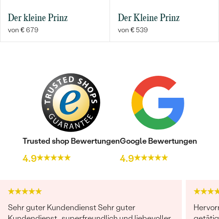
Der kleine Prinz
Der Kleine Prinz
von € 679
von € 539
Trusted shop Bewertungen
Google Bewertungen
4.9
4.9
Sehr guter Kundendienst Sehr guter
Hervor
Kundendienst , superfreundlich und liebevoller
getäti