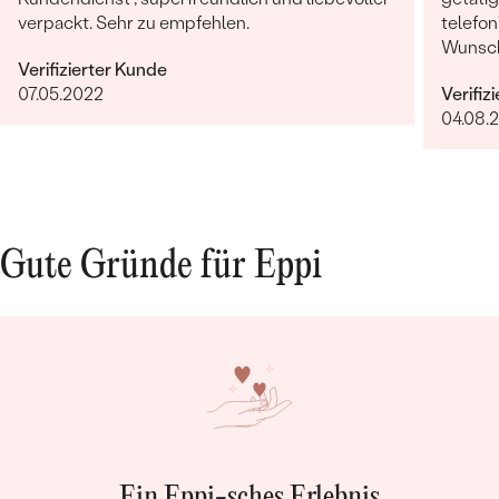
verpackt. Sehr zu empfehlen.
telefon
Wunsch
Verifizierter Kunde
erfolg
07.05.2022
Verifiz
Termin.
04.08.
verarbe
äußerst
weiter
Gute Gründe für Eppi
Ein Eppi-sches Erlebnis