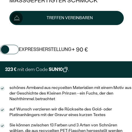
MASSGEFERTIGTER SCHMUCK
SILBER
MIT MEHREREN DIAMANTEN
NACH STYL
GOLD
AUSVERKAUF
359 €
AUSVERKAUF
TREFFEN VEREINBAREN
PLATIN
KLASSISCH
HALO
SILBER
WENN SCHMUCK HILFT
Wir liefern den Schmuck innerhalb von 7 - 10 Werktagen.
NACH MATERIAL
Lieferoptionen
MINIMALISTISCHE
DREI STEINE
PLATIN
NACH STYL
GOLD
NACH TYP
MEMOIRE
+ 90 €
EXPRESSHERSTELLUNG
OHRSTECKER
VINTAGE
OHRRINGE
SILBER
NACH STYL
V-FORM
CREOLEN
IM SET
323 €
mit dem Code
SUN10
.
SOLITÄR
RINGE
PLATIN
VINTAGE
MINIMALISTISCHE
AUSSERGEWÖHNLICH
ZUR GEBURT EINES KINDES
ANHÄNGER / KETTEN
schönes Armband aus recycelten Materialien mit einem Motiv aus
AUSSERGEWÖHNLICHE
NACH STYL
OHRHÄNGER
der Geschichte des Kleinen Prinzen - ein Fuchs, der den
PERSONALISIERT
ARMBÄNDER
GESTALTE EINEN RING
Nachthimmel betrachtet
MEMOIRE
GEHÄMMERTE
SOLITÄR
auf Wunsch verzieren wir die Rückseite des Gold- oder
WÄHLE EINEN RING
MIT STERNZEICHEN
SCHMUCKSET
Platinanhängers mit der Gravur eines kurzen Textes
MINIMALISTISCHE
VON HAND GRAVIERTE
HERZ
DIAMANTEN ZUM EINFASSEN
Sie können zwischen 13 Farben und 3 Arten von Schnüren
MINIMALISTISCH
HERRENSCHMUCK
wählen, die aus recycelten PET-Flaschen hergestellt werden