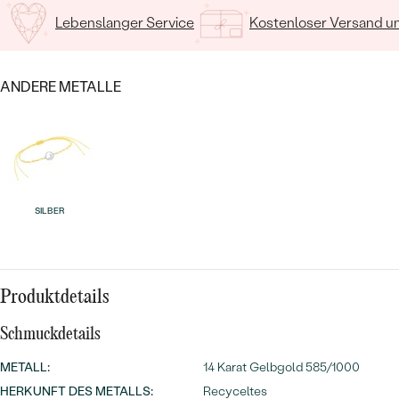
Meistverkaufte
NACH DER FARBE
Lebenslanger Service
Kostenloser Versand 
Meistverkaufte
Ohrrinnge
NACH DER FORM
Ringe
ANDERE METALLE
MASSGEFERTIGTER
Personalisierte
ANSEHEN
DIAMANTEN
Halsketten
ANSEHEN
SILBER
ANSEHEN
Wave Kollektion
Produktdetails
Schmuckdetails
ANSEHEN
METALL
:
14 Karat Gelbgold 585/1000
HERKUNFT DES METALLS
:
Recyceltes