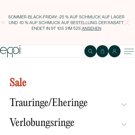
SOMMER-BLACK-FRIDAY: -25 % AUF SCHMUCK AUF LAGER
UND -10 % AUF SCHMUCK AUF BESTELLUNG. DER RABATT
ENDET IN
9T 10S 31M 51S
ANSEHEN
String Armband mit einem
geschnitzten Anhänger mit einem
Sale
Fuchs Der Kleine Prinz
Trauringe/Eheringe
NICHT ÜBERSEHEN
Verlobungsringe
NEUHEITEN
NICHT ÜBERSEHEN