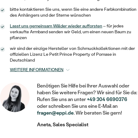
STATEMENT
MIT FÜLLUNG
KINDER
LAB GROWN DIAMANTEN ZUM
MEDAILLON
SCHMUCK FÜR KINDER
bitte kontaktieren Sie uns, wenn Sie eine andere Farbkombination
SIEGELRINGE
des Anhängers und der Sterne wünschen
EINFASSEN
IM SET
PIERCINGS
KETTEN
BROSCHEN
Lasst uns gemeinsam Wälder wieder aufforsten
– für jedes
PERSONALISIERT
FARBIGE DIAMANTEN ZUM EINFASSEN
verkaufte Armband senden wir Geld, um einen neuen Baum zu
NACH PREIS
pflanzen
HERZKETTEN
SCHMUCKZUBEHÖR
NACH STEIN
wir sind der einzige Hersteller von Schmuckkollektionen mit der
GÜNSTIG
NACH EDELSTEIN
NACH EDELSTEIN
MIT DIAMANT
MIT TIEREN
offiziellen Lizenz Le Petit Prince Property of Pomase in
NACH MATERIAL
Deutschland
MIT DIAMANT
MIT DIAMANT
LUXURIÖSE
MIT EDELSTEIN
WEITERE INFORMATIONEN
GOLD
NACH EDELSTEIN
MIT EDELSTEIN
MIT LAB GROWN DIAMANT
PERLENOHRRINGE
Benötigen Sie Hilfe bei Ihrer Auswahl oder
MIT DIAMANT
SILBER
PERLENRINGE
haben Sie weitere Fragen? Wir sind für Sie da:
MIT MOISSANIT
Rufen Sie uns an unter
+49 304 6690376
MIT EDELSTEIN
PLATIN
NACH PREIS
oder schreiben Sie uns eine E-Mail an
MIT FARBIGEN DIAMANTEN
NACH PREIS
fragen@eppi.de
. Wir beraten Sie gern!
PREISWERTE
PERLENKETTEN
NACH STEIN
MIT SCHWARZEN DIAMANTEN
Aneta, Sales Specialist
PREISWERTE
LUXURIÖSE
DIAMANTSCHMUCK
NACH PREIS