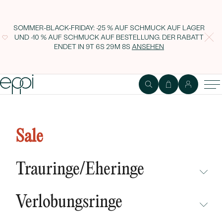
SOMMER-BLACK-FRIDAY: -25 % AUF SCHMUCK AUF LAGER
UND -10 % AUF SCHMUCK AUF BESTELLUNG. DER RABATT
ENDET IN
9T 6S 29M 7S
ANSEHEN
String-Armband für Herren mit
der Möglichkeit einer Gravur
Sale
Yousef
Trauringe/Eheringe
NICHT ÜBERSEHEN
Verlobungsringe
NEUHEITEN
NICHT ÜBERSEHEN