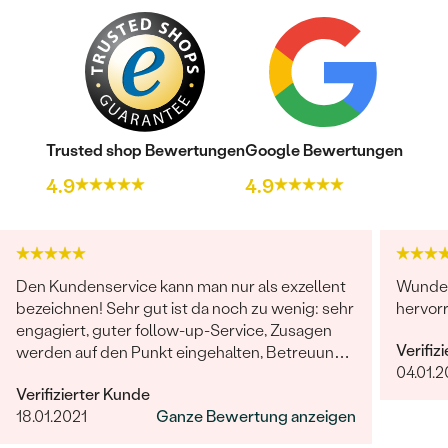
Trusted shop Bewertungen
Google Bewertungen
4.9
4.9
Den Kundenservice kann man nur als exzellent
Wunder
bezeichnen! Sehr gut ist da noch zu wenig: sehr
hervor
engagiert, guter follow-up-Service, Zusagen
Verifiz
werden auf den Punkt eingehalten, Betreuung
04.01.
ist herausragend!
Verifizierter Kunde
18.01.2021
Ganze Bewertung anzeigen