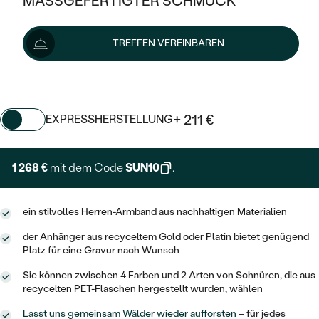
MASSGEFERTIGTER SCHMUCK
SILBER
MIT MEHREREN DIAMANTEN
NACH STYL
GOLD
AUSVERKAUF
1 409 €
AUSVERKAUF
TREFFEN VEREINBAREN
PLATIN
KLASSISCH
HALO
SILBER
WENN SCHMUCK HILFT
Wir liefern den Schmuck innerhalb von 7 - 10 Werktagen.
NACH MATERIAL
Lieferoptionen
MINIMALISTISCHE
DREI STEINE
PLATIN
NACH STYL
GOLD
NACH TYP
MEMOIRE
+ 211 €
EXPRESSHERSTELLUNG
OHRSTECKER
VINTAGE
OHRRINGE
SILBER
NACH STYL
V-FORM
CREOLEN
IM SET
1 268 €
mit dem Code
SUN10
.
SOLITÄR
RINGE
PLATIN
VINTAGE
MINIMALISTISCHE
AUSSERGEWÖHNLICH
ZUR GEBURT EINES KINDES
ANHÄNGER / KETTEN
ein stilvolles Herren-Armband aus nachhaltigen Materialien
AUSSERGEWÖHNLICHE
NACH STYL
OHRHÄNGER
PERSONALISIERT
der Anhänger aus recyceltem Gold oder Platin bietet genügend
ARMBÄNDER
GESTALTE EINEN RING
MEMOIRE
Platz für eine Gravur nach Wunsch
GEHÄMMERTE
SOLITÄR
WÄHLE EINEN RING
MIT STERNZEICHEN
SCHMUCKSET
Sie können zwischen 4 Farben und 2 Arten von Schnüren, die aus
MINIMALISTISCHE
VON HAND GRAVIERTE
recycelten PET-Flaschen hergestellt wurden, wählen
HERZ
DIAMANTEN ZUM EINFASSEN
MINIMALISTISCH
HERRENSCHMUCK
Lasst uns gemeinsam Wälder wieder aufforsten
– für jedes