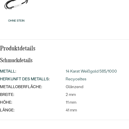
Meistverkaufte
NACH DER FARBE
Meistverkaufte
Ohrrinnge
NACH DER FORM
OHNE STEIN
Ringe
MASSGEFERTIGTER
Personalisierte
ANSEHEN
DIAMANTEN
Halsketten
Produktdetails
ANSEHEN
Schmuckdetails
METALL
:
14 Karat Weißgold 585/1000
ANSEHEN
Wave Kollektion
HERKUNFT DES METALLS
:
Recyceltes
METALLOBERFLÄCHE:
Glänzend
BREITE:
2 mm
HÖHE:
11 mm
ANSEHEN
LÄNGE:
41 mm