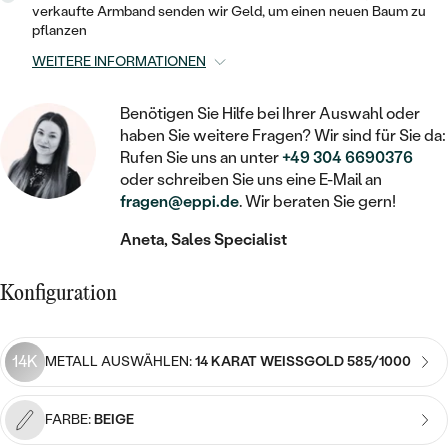
STATEMENT
MIT FÜLLUNG
KINDER
verkaufte Armband senden wir Geld, um einen neuen Baum zu
LAB GROWN DIAMANTEN ZUM
MEDAILLON
SCHMUCK FÜR KINDER
pflanzen
SIEGELRINGE
EINFASSEN
IM SET
PIERCINGS
WEITERE INFORMATIONEN
KETTEN
BROSCHEN
PERSONALISIERT
FARBIGE DIAMANTEN ZUM EINFASSEN
Benötigen Sie Hilfe bei Ihrer Auswahl oder
NACH PREIS
HERZKETTEN
SCHMUCKZUBEHÖR
NACH STEIN
haben Sie weitere Fragen? Wir sind für Sie da:
Rufen Sie uns an unter
+49 304 6690376
GÜNSTIG
NACH EDELSTEIN
NACH EDELSTEIN
MIT DIAMANT
MIT TIEREN
oder schreiben Sie uns eine E-Mail an
NACH MATERIAL
fragen@eppi.de
. Wir beraten Sie gern!
MIT DIAMANT
MIT DIAMANT
LUXURIÖSE
MIT EDELSTEIN
GOLD
Aneta, Sales Specialist
NACH EDELSTEIN
MIT EDELSTEIN
MIT LAB GROWN DIAMANT
PERLENOHRRINGE
MIT DIAMANT
SILBER
Konfiguration
PERLENRINGE
MIT MOISSANIT
MIT EDELSTEIN
PLATIN
NACH PREIS
MIT FARBIGEN DIAMANTEN
14K
METALL AUSWÄHLEN:
14 KARAT WEISSGOLD 585/1000
NACH PREIS
PREISWERTE
PERLENKETTEN
NACH STEIN
MIT SCHWARZEN DIAMANTEN
PREISWERTE
LUXURIÖSE
FARBE:
BEIGE
DIAMANTSCHMUCK
NACH PREIS