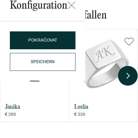
Konfiguration
Das könnte Ihnen gefallen
POKRAČOVAT
Bestseller
SPEICHERN
ANSEHEN
Janika
Loslia
€ 289
€ 339