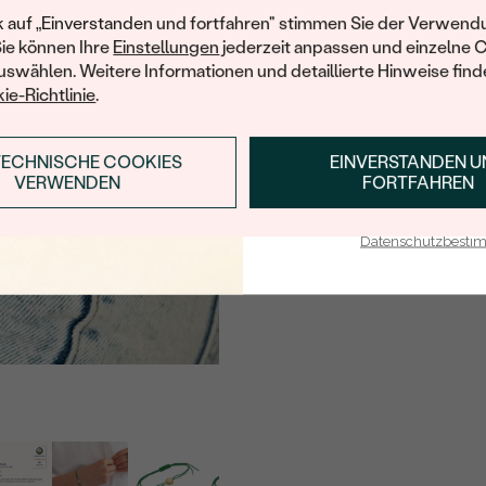
Ihren ersten Ein
k auf „Einverstanden und fortfahren" stimmen Sie der Verwendu
Sie können Ihre
Einstellungen
jederzeit anpassen und einzelne 
swählen. Weitere Informationen und detaillierte Hinweise finde
ie-Richtlinie
.
TECHNISCHE COOKIES
EINVERSTANDEN 
ANMELDEN & RABAT
VERWENDEN
FORTFAHREN
E-Mail-Adresse je bei uns i
Datenschutzbest