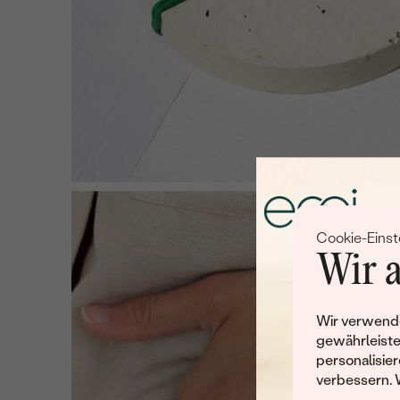
Cookie-Einst
Wir a
Wir verwende
gewährleiste
personalisier
verbessern. 