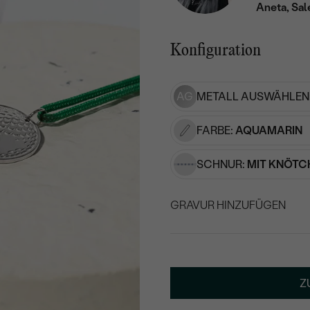
Aneta, Sal
Konfiguration
AG
METALL AUSWÄHLEN
FARBE:
AQUAMARIN
SCHNUR:
MIT KNÖTC
GRAVUR HINZUFÜGEN
WÄHLEN SIE SCHRIF
Geben Sie Initialen/Text e
Z
20
/ 20 ZEICHEN