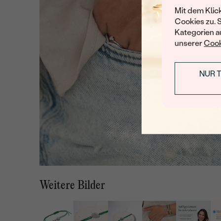
Mit dem Klic
Cookies zu. 
Kategorien au
unserer
Cook
NUR 
Weitere Bilder