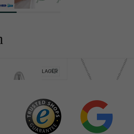
n
Alexen
AUF LAGER
von € 259