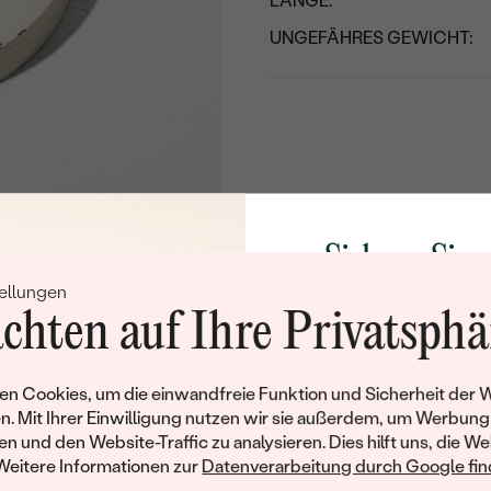
LÄNGE:
UNGEFÄHRES GEWICHT:
Sichern Sie 
ellungen
Rabatt auf Ih
chten auf Ihre Privatsphä
Schmucks
Werden Sie Teil unse
n Cookies, um die einwandfreie Funktion und Sicherheit der 
und entdecken Sie die W
n. Mit Ihrer Einwilligung nutzen wir sie außerdem, um Werbung
gefertigten Schmucks
en und den Website-Traffic zu analysieren. Dies hilft uns, die We
Willkommensgeschen
Weitere Informationen zur
Datenverarbeitung durch Google find
Ihnen umgehend einen 