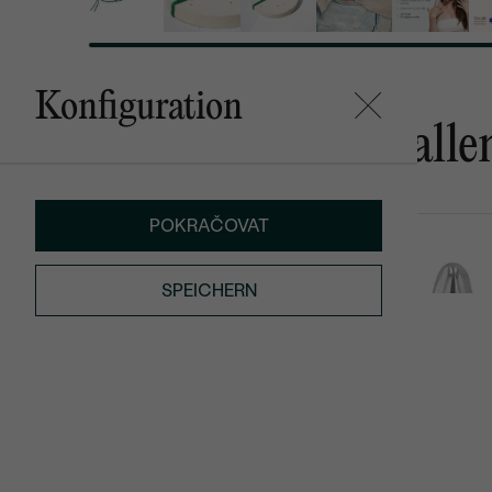
Konfiguration
Das könnte Ihnen gefalle
POKRAČOVAT
Alphabet
Apolena
AUF LAGER
€ 109
€ 259
SPEICHERN