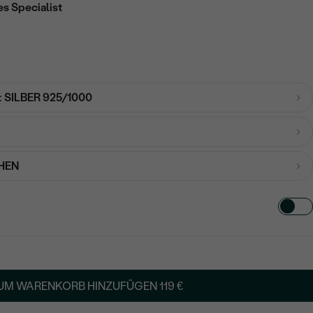
es Specialist
:
SILBER 925/1000
HEN
TART AUS
in
UM WARENKORB HINZUFÜGEN
119 €