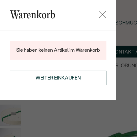
Warenkorb
SOMMER-BLACK-FRIDAY: -25 % AUF SCHMUCK
Sie haben keinen Artikel im Warenkorb
ÜBER UNS
MAGAZIN
SCHMUCK NACH MASS
KONTAKT 
SALE
TRAURINGE/EHERINGE
VERLOBUN
ARMBÄNDER
STRING-ARMBÄNDER
WEITER EINKAUFEN