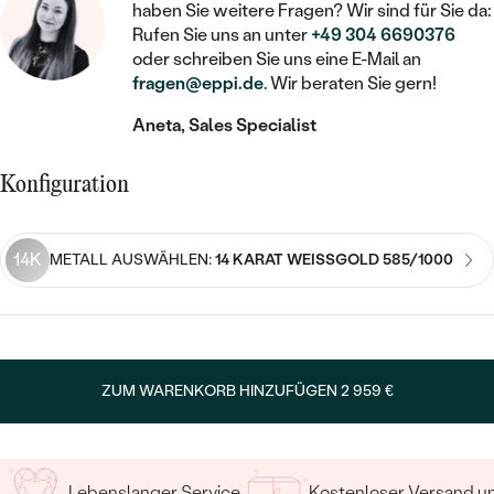
STATEMENT
MIT FÜLLUNG
haben Sie weitere Fragen? Wir sind für Sie da:
KINDER
LAB GROWN DIAMANTEN ZUM
MEDAILLON
SCHMUCK FÜR KINDER
Rufen Sie uns an unter
+49 304 6690376
SIEGELRINGE
EINFASSEN
IM SET
oder schreiben Sie uns eine E-Mail an
PIERCINGS
fragen@eppi.de
. Wir beraten Sie gern!
KETTEN
BROSCHEN
PERSONALISIERT
FARBIGE DIAMANTEN ZUM EINFASSEN
Aneta, Sales Specialist
NACH PREIS
HERZKETTEN
SCHMUCKZUBEHÖR
NACH STEIN
GÜNSTIG
NACH EDELSTEIN
NACH EDELSTEIN
MIT DIAMANT
Konfiguration
MIT TIEREN
NACH MATERIAL
MIT DIAMANT
MIT DIAMANT
LUXURIÖSE
MIT EDELSTEIN
GOLD
14K
METALL AUSWÄHLEN:
14 KARAT WEISSGOLD 585/1000
NACH EDELSTEIN
MIT EDELSTEIN
MIT LAB GROWN DIAMANT
PERLENOHRRINGE
MIT DIAMANT
SILBER
PERLENRINGE
MIT MOISSANIT
MIT EDELSTEIN
PLATIN
NACH PREIS
MIT FARBIGEN DIAMANTEN
ZUM WARENKORB HINZUFÜGEN
2 959 €
NACH PREIS
PREISWERTE
PERLENKETTEN
NACH STEIN
MIT SCHWARZEN DIAMANTEN
PREISWERTE
LUXURIÖSE
DIAMANTSCHMUCK
NACH PREIS
Lebenslanger Service
Kostenloser Versand 