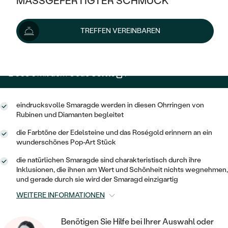
MASSGEFERTIGTER SCHMUCK
2 959 €
SILBER
MIT MEHREREN DIAMANTEN
NACH STYL
GOLD
AUSVERKAUF
AUSVERKAUF
Wir liefern den Schmuck innerhalb von 3 - 4 Wochen.
TREFFEN VEREINBAREN
PLATIN
KLASSISCH
HALO
Lieferoptionen
SILBER
WENN SCHMUCK HILFT
NACH MATERIAL
MINIMALISTISCHE
DREI STEINE
PLATIN
NACH STYL
2 663 €
mit dem Code
SUN10
.
GOLD
NACH TYP
MEMOIRE
OHRSTECKER
VINTAGE
OHRRINGE
SILBER
NACH STYL
eindrucksvolle Smaragde werden in diesen Ohrringen von
V-FORM
CREOLEN
IM SET
Rubinen und Diamanten begleitet
SOLITÄR
RINGE
PLATIN
VINTAGE
die Farbtöne der Edelsteine und das Roségold erinnern an ein
MINIMALISTISCHE
AUSSERGEWÖHNLICH
wunderschönes Pop-Art Stück
ZUR GEBURT EINES KINDES
ANHÄNGER / KETTEN
AUSSERGEWÖHNLICHE
NACH STYL
OHRHÄNGER
die natürlichen Smaragde sind charakteristisch durch ihre
PERSONALISIERT
ARMBÄNDER
Inklusionen, die ihnen am Wert und Schönheit nichts wegnehmen,
GESTALTE EINEN RING
MEMOIRE
und gerade durch sie wird der Smaragd einzigartig
GEHÄMMERTE
SOLITÄR
WÄHLE EINEN RING
MIT STERNZEICHEN
SCHMUCKSET
WEITERE INFORMATIONEN
MINIMALISTISCHE
VON HAND GRAVIERTE
HERZ
DIAMANTEN ZUM EINFASSEN
MINIMALISTISCH
HERRENSCHMUCK
Benötigen Sie Hilfe bei Ihrer Auswahl oder