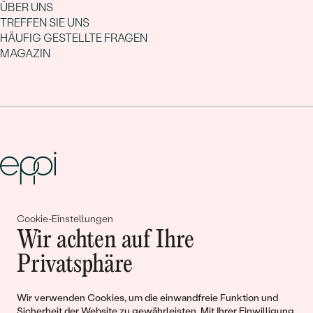
ÜBER UNS
TREFFEN SIE UNS
HÄUFIG GESTELLTE FRAGEN
MAGAZIN
Gemeinsam erschaffen wir
Cookie-Einstellungen
Wir achten auf Ihre
Geschichten von Schönheit und
Privatsphäre
Liebe
Wir verwenden Cookies, um die einwandfreie Funktion und
Begleiten Sie uns!
Sicherheit der Website zu gewährleisten. Mit Ihrer Einwilligung