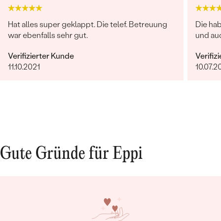
Hat alles super geklappt. Die telef. Betreuung
Die ha
war ebenfalls sehr gut.
und auc
Verifizierter Kunde
Verifiz
11.10.2021
10.07.2
Gute Gründe für Eppi