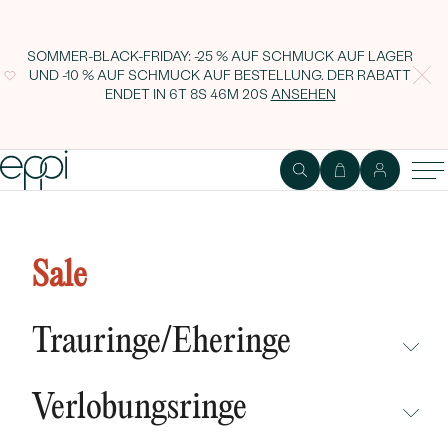
SOMMER-BLACK-FRIDAY: -25 % AUF SCHMUCK AUF LAGER
UND -10 % AUF SCHMUCK AUF BESTELLUNG. DER RABATT
ENDET IN
6T 8S 46M 19S
ANSEHEN
Smaragdohrringe mit Saphiren
und Diamanten Elsterna
Sale
Trauringe/Eheringe
NICHT ÜBERSEHEN
Verlobungsringe
NEUHEITEN
NICHT ÜBERSEHEN