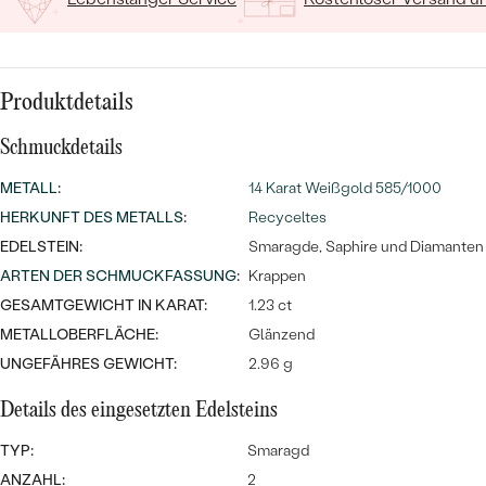
MIT SALT AND PEPPER DIAMANTEN
LUXURIÖSE
PREISWERTE
EDELSTEINSCHMUCK
Meistverkaufte
MIT EDELSTEIN
LUXURIÖSE
SCHMUCK MIT LAB GROWN
Produktdetails
Eheringe
DIAMANTEN
NACH MATERIAL
Schmuckdetails
GOLD
PERLENSCHMUCK
METALL
:
14 Karat Weißgold 585/1000
ANSCHAUEN
HERKUNFT DES METALLS
PLATIN
:
Recyceltes
NACH STYL
EDELSTEIN:
Smaragde, Saphire und Diamanten
SILBER
ARTEN DER SCHMUCKFASSUNG
:
Krappen
PERSONALISIERT
GESAMTGEWICHT IN KARAT:
1.23 ct
METALLOBERFLÄCHE:
Glänzend
SYMBOLISCH
UNGEFÄHRES GEWICHT:
2.96 g
MINIMALISTISCH
Details des eingesetzten Edelsteins
NACH ANLASS
TYP:
Smaragd
ANZAHL:
2