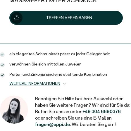
MASSGEFERTIGTER SCHMUCK
164 €
178 €
-8 %
SILBER
MIT MEHREREN DIAMANTEN
NACH STYL
GOLD
AUSVERKAUF
AUSVERKAUF
Lieferoptionen
TREFFEN VEREINBAREN
PLATIN
KLASSISCH
HALO
SILBER
WENN SCHMUCK HILFT
NACH MATERIAL
MINIMALISTISCHE
148 €
mit dem Code
SUN10
.
DREI STEINE
PLATIN
NACH STYL
GOLD
NACH TYP
MEMOIRE
OHRSTECKER
VINTAGE
ein elegantes Schmuckset passt zu jeder Gelegenheit
OHRRINGE
SILBER
NACH STYL
V-FORM
CREOLEN
IM SET
verwöhnen Sie sich mit tollen Juwelen
SOLITÄR
RINGE
PLATIN
Perlen und Zirkonia sind eine strahlende Kombination
VINTAGE
MINIMALISTISCHE
AUSSERGEWÖHNLICH
ZUR GEBURT EINES KINDES
ANHÄNGER / KETTEN
WEITERE INFORMATIONEN
AUSSERGEWÖHNLICHE
NACH STYL
OHRHÄNGER
PERSONALISIERT
ARMBÄNDER
GESTALTE EINEN RING
Benötigen Sie Hilfe bei Ihrer Auswahl oder
MEMOIRE
GEHÄMMERTE
haben Sie weitere Fragen? Wir sind für Sie da:
SOLITÄR
WÄHLE EINEN RING
MIT STERNZEICHEN
Rufen Sie uns an unter
+49 304 6690376
SCHMUCKSET
MINIMALISTISCHE
oder schreiben Sie uns eine E-Mail an
VON HAND GRAVIERTE
HERZ
DIAMANTEN ZUM EINFASSEN
fragen@eppi.de
. Wir beraten Sie gern!
MINIMALISTISCH
HERRENSCHMUCK