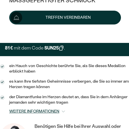
MASSGEFERTIGTER SCHMUCK
108 €
129 €
-17 %
SILBER
MIT MEHREREN DIAMANTEN
NACH STYL
GOLD
AUSVERKAUF
AUSVERKAUF
Schmuck ist auf Lager. Wir liefern ihn innerhalb von 24
TREFFEN VEREINBAREN
PLATIN
KLASSISCH
HALO
Stunden.
SILBER
WENN SCHMUCK HILFT
Lieferoptionen
NACH MATERIAL
MINIMALISTISCHE
DREI STEINE
PLATIN
NACH STYL
GOLD
NACH TYP
MEMOIRE
81 €
mit dem Code
SUN25
.
OHRSTECKER
VINTAGE
OHRRINGE
SILBER
NACH STYL
V-FORM
CREOLEN
IM SET
ein Hauch von Geschichte berührte Sie, als Sie dieses Medaillon
SOLITÄR
RINGE
PLATIN
erblickt haben
VINTAGE
MINIMALISTISCHE
AUSSERGEWÖHNLICH
es kann Ihre tiefsten Geheimnisse verbergen, die Sie so immer am
ZUR GEBURT EINES KINDES
ANHÄNGER / KETTEN
Herzen tragen können
AUSSERGEWÖHNLICHE
NACH STYL
OHRHÄNGER
PERSONALISIERT
ARMBÄNDER
GESTALTE EINEN RING
der Diamantfunke im Herzen deutet an, dass Sie in dem Anhänger
MEMOIRE
jemanden sehr wichtigen tragen
GEHÄMMERTE
SOLITÄR
WÄHLE EINEN RING
MIT STERNZEICHEN
SCHMUCKSET
WEITERE INFORMATIONEN
MINIMALISTISCHE
VON HAND GRAVIERTE
HERZ
DIAMANTEN ZUM EINFASSEN
MINIMALISTISCH
HERRENSCHMUCK
Benötigen Sie Hilfe bei Ihrer Auswahl oder