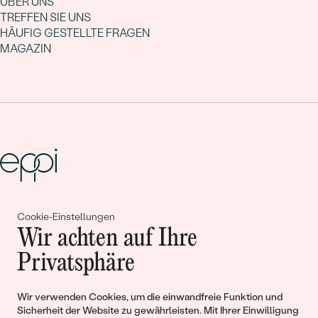
ÜBER UNS
TREFFEN SIE UNS
HÄUFIG GESTELLTE FRAGEN
MAGAZIN
Gemeinsam erschaffen wir
Cookie-Einstellungen
Wir achten auf Ihre
Geschichten von Schönheit und
Privatsphäre
Liebe
Wir verwenden Cookies, um die einwandfreie Funktion und
Begleiten Sie uns!
Sicherheit der Website zu gewährleisten. Mit Ihrer Einwilligung