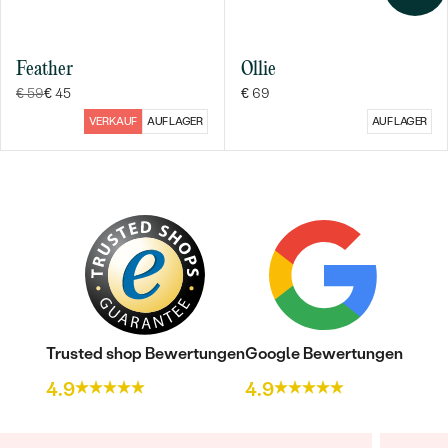
Feather
Ollie
€ 59
€ 45
€ 69
VERKAUF
AUF LAGER
AUF LAGER
Bestseller
ANSEHEN
Trusted shop Bewertungen
Google Bewertungen
4.9
4.9