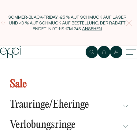
SOMMER-BLACK-FRIDAY: -25 % AUF SCHMUCK AUF LAGER
UND -10 % AUF SCHMUCK AUF BESTELLUNG. DER RABATT
ENDET IN
9T 11S 17M 23S
ANSEHEN
Silbernes Medaillon mit Diamant
im Herz Barra
Sale
Trauringe/Eheringe
NICHT ÜBERSEHEN
Verlobungsringe
NEUHEITEN
NICHT ÜBERSEHEN