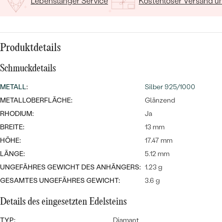
MIT SALT AND PEPPER DIAMANTEN
Lebenslanger Service
Kostenloser Versand 
LUXURIÖSE
PREISWERTE
EDELSTEINSCHMUCK
Meistverkaufte
MIT EDELSTEIN
LUXURIÖSE
SCHMUCK MIT LAB GROWN
Eheringe
Produktdetails
DIAMANTEN
NACH MATERIAL
Schmuckdetails
GOLD
PERLENSCHMUCK
METALL
:
Silber 925/1000
ANSCHAUEN
PLATIN
METALLOBERFLÄCHE:
Glänzend
NACH STYL
RHODIUM:
Ja
SILBER
BREITE:
13 mm
PERSONALISIERT
HÖHE:
17.47 mm
LÄNGE:
5.12 mm
SYMBOLISCH
UNGEFÄHRES GEWICHT DES ANHÄNGERS:
1.23 g
MINIMALISTISCH
GESAMTES UNGEFÄHRES GEWICHT:
3.6 g
Details des eingesetzten Edelsteins
NACH ANLASS
TYP:
Diamant