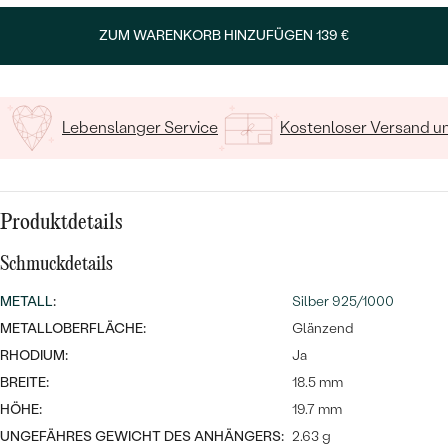
MIT SALT AND PEPPER DIAMANTEN
LUXURIÖSE
Geben Sie Initialen/Text ein
PREISWERTE
EDELSTEINSCHMUCK
ZUM WARENKORB HINZUFÜGEN
139 €
Meistverkaufte
MIT EDELSTEIN
15
/ 15 ZEICHEN
LUXURIÖSE
SCHMUCK MIT LAB GROWN
Eheringe
DIAMANTEN
NACH MATERIAL
Lebenslanger Service
Kostenloser Versand 
GOLD
PERLENSCHMUCK
ANSCHAUEN
PLATIN
Produktdetails
NACH STYL
SILBER
Schmuckdetails
PERSONALISIERT
METALL
:
Silber 925/1000
SYMBOLISCH
METALLOBERFLÄCHE:
Glänzend
RHODIUM:
Ja
MINIMALISTISCH
BREITE:
18.5 mm
HÖHE:
19.7 mm
NACH ANLASS
UNGEFÄHRES GEWICHT DES ANHÄNGERS:
2.63 g