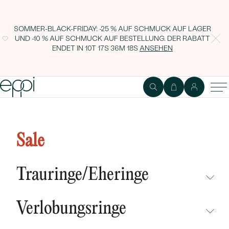
SOMMER-BLACK-FRIDAY: -25 % AUF SCHMUCK AUF LAGER
UND -10 % AUF SCHMUCK AUF BESTELLUNG. DER RABATT
ENDET IN
10T 17S 36M 17S
ANSEHEN
Silbernes Medaillion in Herzform
zum Öffnen Hugh
Sale
Trauringe/Eheringe
NICHT ÜBERSEHEN
Verlobungsringe
NEUHEITEN
NICHT ÜBERSEHEN