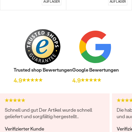
AUF LAGER
AUF LAGER
Bestseller
Trusted shop Bewertungen
Google Bewertungen
4.9
4.9
ANSEHEN
Schnell und gut Der Artikel wurde schnell
Die ha
geliefert und sorgfältig hergestellt..
und auc
Verifizierter Kunde
Verifiz