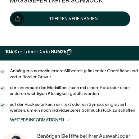
MASSGEFERTIGTER SCHMUCK
139 €
SILBER
MIT MEHREREN DIAMANTEN
NACH STYL
GOLD
AUSVERKAUF
AUSVERKAUF
Schmuck ist auf Lager. Wir liefern ihn innerhalb von 24
TREFFEN VEREINBAREN
PLATIN
KLASSISCH
HALO
Stunden.
SILBER
WENN SCHMUCK HILFT
Lieferoptionen
NACH MATERIAL
MINIMALISTISCHE
DREI STEINE
PLATIN
NACH STYL
GOLD
NACH TYP
MEMOIRE
104 €
mit dem Code
SUN25
.
OHRSTECKER
VINTAGE
OHRRINGE
SILBER
NACH STYL
V-FORM
CREOLEN
IM SET
Anhänger aus rhodiniertem Silber mit glänzender Oberfläche und
SOLITÄR
RINGE
PLATIN
zarter floraler Gravur
VINTAGE
MINIMALISTISCHE
AUSSERGEWÖHNLICH
der Innenraum des Medaillons kann mit einem Foto oder einer
ZUR GEBURT EINES KINDES
ANHÄNGER / KETTEN
anderen wichtigen Kleinigkeit gefüllt werden
AUSSERGEWÖHNLICHE
NACH STYL
OHRHÄNGER
PERSONALISIERT
ARMBÄNDER
GESTALTE EINEN RING
auf der Rückseite kann ein Text oder ein Symbol eingraviert
MEMOIRE
werden, um ein noch individuelleres Schmuckstück zu schaffen
GEHÄMMERTE
SOLITÄR
WÄHLE EINEN RING
MIT STERNZEICHEN
SCHMUCKSET
WEITERE INFORMATIONEN
MINIMALISTISCHE
VON HAND GRAVIERTE
HERZ
DIAMANTEN ZUM EINFASSEN
MINIMALISTISCH
HERRENSCHMUCK
Benötigen Sie Hilfe bei Ihrer Auswahl oder