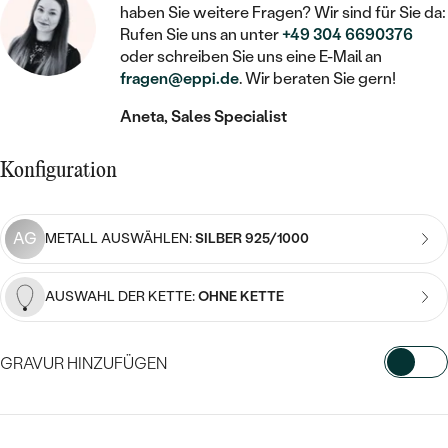
STATEMENT
MIT FÜLLUNG
KINDER
haben Sie weitere Fragen? Wir sind für Sie da:
LAB GROWN DIAMANTEN ZUM
MEDAILLON
SCHMUCK FÜR KINDER
Rufen Sie uns an unter
+49 304 6690376
SIEGELRINGE
EINFASSEN
IM SET
oder schreiben Sie uns eine E-Mail an
PIERCINGS
KETTEN
BROSCHEN
fragen@eppi.de
. Wir beraten Sie gern!
PERSONALISIERT
FARBIGE DIAMANTEN ZUM EINFASSEN
Aneta, Sales Specialist
NACH PREIS
HERZKETTEN
SCHMUCKZUBEHÖR
NACH STEIN
GÜNSTIG
NACH EDELSTEIN
NACH EDELSTEIN
MIT DIAMANT
Konfiguration
MIT TIEREN
NACH MATERIAL
MIT DIAMANT
MIT DIAMANT
LUXURIÖSE
MIT EDELSTEIN
GOLD
AG
METALL AUSWÄHLEN:
SILBER 925/1000
NACH EDELSTEIN
MIT EDELSTEIN
MIT LAB GROWN DIAMANT
PERLENOHRRINGE
MIT DIAMANT
SILBER
AUSWAHL DER KETTE:
OHNE KETTE
PERLENRINGE
MIT MOISSANIT
MIT EDELSTEIN
PLATIN
NACH PREIS
MIT FARBIGEN DIAMANTEN
GRAVUR HINZUFÜGEN
NACH PREIS
PREISWERTE
PERLENKETTEN
NACH STEIN
MIT SCHWARZEN DIAMANTEN
PREISWERTE
WÄHLEN SIE SCHRIFTART AUS
LUXURIÖSE
DIAMANTSCHMUCK
NACH PREIS