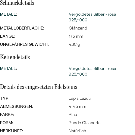
MIT SALT AND PEPPER DIAMANTEN
LUXURIÖSE
Schmuckdetails
PREISWERTE
EDELSTEINSCHMUCK
Meistverkaufte
MIT EDELSTEIN
METALL
:
Vergoldetes Silber - rosa
925/1000
LUXURIÖSE
SCHMUCK MIT LAB GROWN
METALLOBERFLÄCHE:
Glänzend
Eheringe
DIAMANTEN
NACH MATERIAL
LÄNGE:
175 mm
UNGEFÄHRES GEWICHT:
4.68 g
GOLD
PERLENSCHMUCK
Kettendetails
ANSCHAUEN
PLATIN
NACH STYL
METALL
:
Vergoldetes Silber - rosa
925/1000
SILBER
PERSONALISIERT
Details des eingesetzten Edelsteins
SYMBOLISCH
TYP:
Lapis Lazuli
ABMESSUNGEN:
4-4.5 mm
MINIMALISTISCH
FARBE:
Blau
FORM:
Runde Glasperle
NACH ANLASS
HERKUNFT:
Natürlich