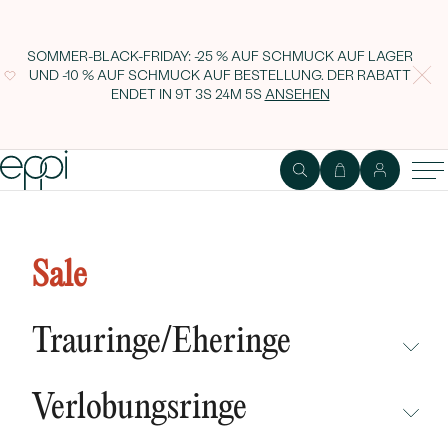
SOMMER-BLACK-FRIDAY: -25 % AUF SCHMUCK AUF LAGER
UND -10 % AUF SCHMUCK AUF BESTELLUNG. DER RABATT
ENDET IN
9T 3S 24M 4S
ANSEHEN
Silbernes Armband mit Perlen aus
Lapislazuli Alima
Sale
Trauringe/Eheringe
NICHT ÜBERSEHEN
Verlobungsringe
NEUHEITEN
NICHT ÜBERSEHEN