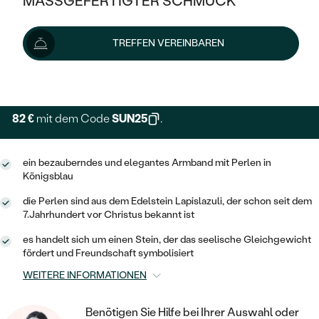
MASSGEFERTIGTER SCHMUCK
109 €
SILBER
MIT MEHREREN DIAMANTEN
NACH STYL
GOLD
AUSVERKAUF
AUSVERKAUF
Schmuck ist auf Lager. Wir liefern ihn innerhalb von 24
TREFFEN VEREINBAREN
PLATIN
KLASSISCH
HALO
Stunden.
SILBER
WENN SCHMUCK HILFT
Lieferoptionen
NACH MATERIAL
MINIMALISTISCHE
DREI STEINE
PLATIN
NACH STYL
GOLD
NACH TYP
MEMOIRE
82 €
mit dem Code
SUN25
.
OHRSTECKER
VINTAGE
OHRRINGE
SILBER
NACH STYL
V-FORM
CREOLEN
IM SET
ein bezauberndes und elegantes Armband mit Perlen in
SOLITÄR
RINGE
PLATIN
Königsblau
VINTAGE
MINIMALISTISCHE
AUSSERGEWÖHNLICH
die Perlen sind aus dem Edelstein Lapislazuli, der schon seit dem
ZUR GEBURT EINES KINDES
ANHÄNGER / KETTEN
7.Jahrhundert vor Christus bekannt ist
AUSSERGEWÖHNLICHE
NACH STYL
OHRHÄNGER
PERSONALISIERT
ARMBÄNDER
GESTALTE EINEN RING
es handelt sich um einen Stein, der das seelische Gleichgewicht
MEMOIRE
fördert und Freundschaft symbolisiert
GEHÄMMERTE
SOLITÄR
WÄHLE EINEN RING
MIT STERNZEICHEN
SCHMUCKSET
WEITERE INFORMATIONEN
MINIMALISTISCHE
VON HAND GRAVIERTE
HERZ
DIAMANTEN ZUM EINFASSEN
MINIMALISTISCH
HERRENSCHMUCK
Benötigen Sie Hilfe bei Ihrer Auswahl oder