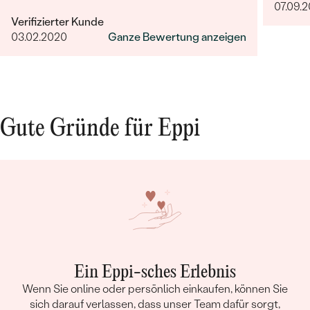
07.09.
und das Juwel war wunderschön und
Verifizierter Kunde
hochqualität! Sehr sehr zufrieden.
03.02.2020
Ganze Bewertung anzeigen
Gute Gründe für Eppi
Ein Eppi-sches Erlebnis
Wenn Sie online oder persönlich einkaufen, können Sie
sich darauf verlassen, dass unser Team dafür sorgt,