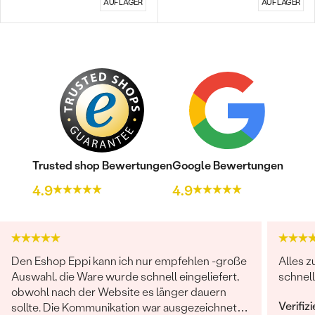
AUF LAGER
AUF LAGER
Bestseller
Trusted shop Bewertungen
Google Bewertungen
4.9
4.9
ANSEHEN
Den Eshop Eppi kann ich nur empfehlen -große
Alles z
Auswahl, die Ware wurde schnell eingeliefert,
schnell
obwohl nach der Website es länger dauern
Verifiz
sollte. Die Kommunikation war ausgezeichnet