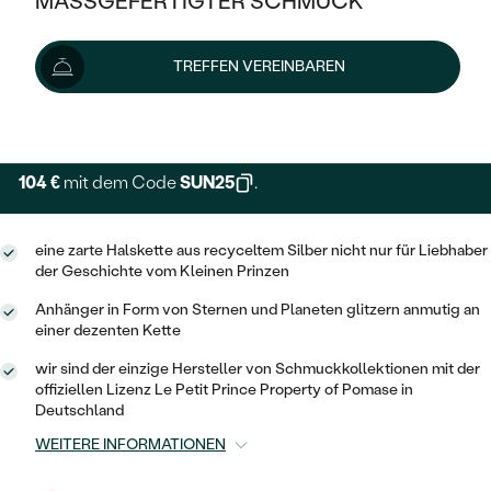
MASSGEFERTIGTER SCHMUCK
139 €
SILBER
MIT MEHREREN DIAMANTEN
NACH STYL
GOLD
AUSVERKAUF
AUSVERKAUF
Schmuck ist auf Lager. Wir liefern ihn innerhalb von 24
TREFFEN VEREINBAREN
PLATIN
KLASSISCH
HALO
Stunden.
SILBER
WENN SCHMUCK HILFT
Lieferoptionen
NACH MATERIAL
MINIMALISTISCHE
DREI STEINE
PLATIN
NACH STYL
GOLD
NACH TYP
MEMOIRE
104 €
mit dem Code
SUN25
.
OHRSTECKER
VINTAGE
OHRRINGE
SILBER
NACH STYL
V-FORM
CREOLEN
IM SET
eine zarte Halskette aus recyceltem Silber nicht nur für Liebhaber
SOLITÄR
RINGE
PLATIN
der Geschichte vom Kleinen Prinzen
VINTAGE
MINIMALISTISCHE
AUSSERGEWÖHNLICH
Anhänger in Form von Sternen und Planeten glitzern anmutig an
ZUR GEBURT EINES KINDES
ANHÄNGER / KETTEN
einer dezenten Kette
AUSSERGEWÖHNLICHE
NACH STYL
OHRHÄNGER
PERSONALISIERT
ARMBÄNDER
GESTALTE EINEN RING
wir sind der einzige Hersteller von Schmuckkollektionen mit der
MEMOIRE
offiziellen Lizenz Le Petit Prince Property of Pomase in
GEHÄMMERTE
SOLITÄR
WÄHLE EINEN RING
Deutschland
MIT STERNZEICHEN
SCHMUCKSET
MINIMALISTISCHE
VON HAND GRAVIERTE
WEITERE INFORMATIONEN
HERZ
DIAMANTEN ZUM EINFASSEN
MINIMALISTISCH
HERRENSCHMUCK