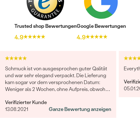
Trusted shop Bewertungen
Google Bewertungen
4.9
4.9
Schmuck ist von ausgesprochen guter Qalität
Everyt
und war sehr elegand verpackt. Die Lieferung
Verifiz
kam sogar vor dem versprochenen Datum:
05.01.
Weniger als 2 Wochen, ohne Aufpreis, obwohl
2-4 Wochen angegeben waren. Bestellung und
Verifizierter Kunde
Lieferung wurde uns telefonisch vom
13.08.2021
Ganze Bewertung anzeigen
sympathischen Kundenservice bestätigt. Wir
werden in Zukunft wieder bestellen. Vielen
Dank!