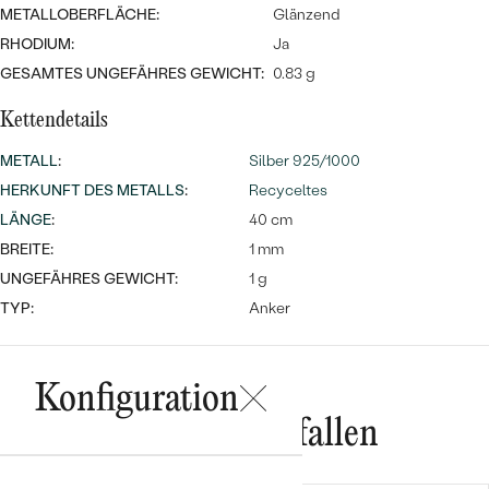
Meistverkaufte
NACH DER FARBE
METALLOBERFLÄCHE:
Glänzend
Meistverkaufte
RHODIUM:
Ja
Ohrrinnge
NACH DER FORM
GESAMTES UNGEFÄHRES GEWICHT:
0.83 g
Ringe
MASSGEFERTIGTER
Personalisierte
Kettendetails
METALL
:
Silber 925/1000
ANSEHEN
DIAMANTEN
Halsketten
HERKUNFT DES METALLS
:
Recyceltes
ANSEHEN
LÄNGE
:
40 cm
BREITE:
1 mm
UNGEFÄHRES GEWICHT:
1 g
ANSEHEN
Wave Kollektion
TYP:
Anker
Konfiguration
ANSEHEN
Das könnte Ihnen gefallen