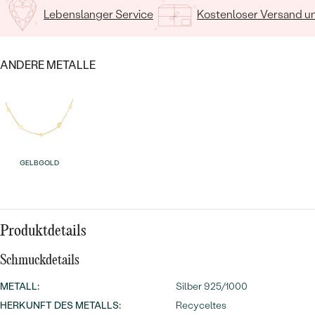
MIT SALT AND PEPPER DIAMANTEN
LUXURIÖSE
Lebenslanger Service
Kostenloser Versand 
PREISWERTE
EDELSTEINSCHMUCK
Meistverkaufte
MIT EDELSTEIN
LUXURIÖSE
SCHMUCK MIT LAB GROWN
ANDERE METALLE
Eheringe
DIAMANTEN
NACH MATERIAL
GOLD
PERLENSCHMUCK
ANSCHAUEN
PLATIN
NACH STYL
GELBGOLD
SILBER
PERSONALISIERT
SYMBOLISCH
Produktdetails
MINIMALISTISCH
Schmuckdetails
METALL
:
Silber 925/1000
NACH ANLASS
HERKUNFT DES METALLS
:
Recyceltes