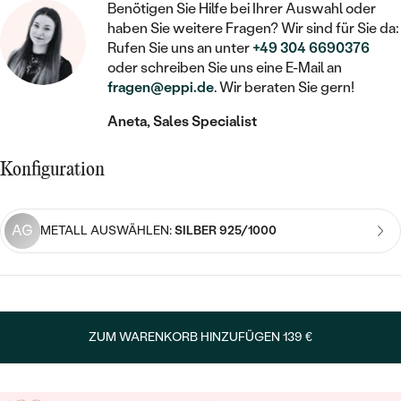
STATEMENT
MIT FÜLLUNG
Benötigen Sie Hilfe bei Ihrer Auswahl oder
KINDER
LAB GROWN DIAMANTEN ZUM
MEDAILLON
SCHMUCK FÜR KINDER
haben Sie weitere Fragen? Wir sind für Sie da:
SIEGELRINGE
EINFASSEN
IM SET
Rufen Sie uns an unter
+49 304 6690376
PIERCINGS
oder schreiben Sie uns eine E-Mail an
KETTEN
BROSCHEN
PERSONALISIERT
fragen@eppi.de
. Wir beraten Sie gern!
FARBIGE DIAMANTEN ZUM EINFASSEN
NACH PREIS
HERZKETTEN
SCHMUCKZUBEHÖR
NACH STEIN
Aneta, Sales Specialist
GÜNSTIG
NACH EDELSTEIN
NACH EDELSTEIN
MIT DIAMANT
MIT TIEREN
Konfiguration
NACH MATERIAL
MIT DIAMANT
MIT DIAMANT
LUXURIÖSE
MIT EDELSTEIN
GOLD
NACH EDELSTEIN
MIT EDELSTEIN
MIT LAB GROWN DIAMANT
AG
METALL AUSWÄHLEN:
SILBER 925/1000
PERLENOHRRINGE
MIT DIAMANT
SILBER
PERLENRINGE
MIT MOISSANIT
MIT EDELSTEIN
PLATIN
NACH PREIS
MIT FARBIGEN DIAMANTEN
NACH PREIS
PREISWERTE
PERLENKETTEN
ZUM WARENKORB HINZUFÜGEN
139 €
NACH STEIN
MIT SCHWARZEN DIAMANTEN
PREISWERTE
LUXURIÖSE
DIAMANTSCHMUCK
NACH PREIS