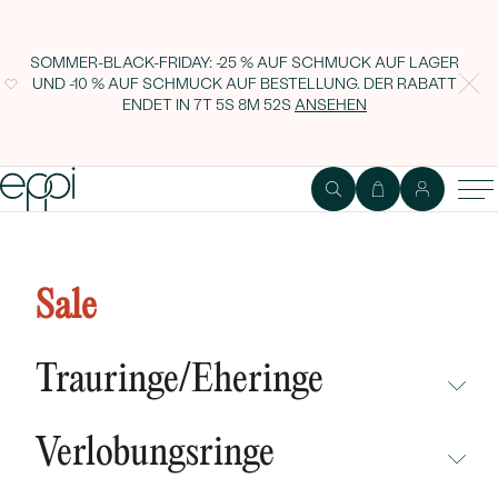
SOMMER-BLACK-FRIDAY: -25 % AUF SCHMUCK AUF LAGER
UND -10 % AUF SCHMUCK AUF BESTELLUNG. DER RABATT
ENDET IN
7T 5S 8M 51S
ANSEHEN
Silberne Halskette mit Planeten
und Sternen Der Kleine Prinz
Sale
Trauringe/Eheringe
NICHT ÜBERSEHEN
Verlobungsringe
NEUHEITEN
NICHT ÜBERSEHEN