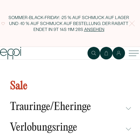
SOMMER-BLACK-FRIDAY: -25 % AUF SCHMUCK AUF LAGER
UND -10 % AUF SCHMUCK AUF BESTELLUNG. DER RABATT
ENDET IN
9T 14S 11M 28S
ANSEHEN
Silbernes Armband mit drei
Bernsteinen Dalya
Sale
Trauringe/Eheringe
NICHT ÜBERSEHEN
Verlobungsringe
NEUHEITEN
NICHT ÜBERSEHEN