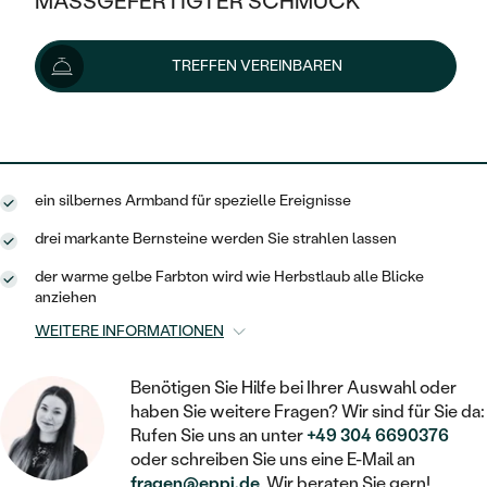
MASSGEFERTIGTER SCHMUCK
144 €
SILBER
MIT MEHREREN DIAMANTEN
NACH STYL
GOLD
AUSVERKAUF
AUSVERKAUF
Lieferoptionen
TREFFEN VEREINBAREN
PLATIN
KLASSISCH
HALO
SILBER
WENN SCHMUCK HILFT
NACH MATERIAL
MINIMALISTISCHE
130 €
mit dem Code
SUN10
.
DREI STEINE
PLATIN
NACH STYL
GOLD
NACH TYP
MEMOIRE
OHRSTECKER
VINTAGE
ein silbernes Armband für spezielle Ereignisse
OHRRINGE
SILBER
NACH STYL
V-FORM
CREOLEN
IM SET
drei markante Bernsteine werden Sie strahlen lassen
SOLITÄR
RINGE
PLATIN
der warme gelbe Farbton wird wie Herbstlaub alle Blicke
VINTAGE
MINIMALISTISCHE
AUSSERGEWÖHNLICH
anziehen
ZUR GEBURT EINES KINDES
ANHÄNGER / KETTEN
WEITERE INFORMATIONEN
AUSSERGEWÖHNLICHE
NACH STYL
OHRHÄNGER
PERSONALISIERT
ARMBÄNDER
GESTALTE EINEN RING
MEMOIRE
Benötigen Sie Hilfe bei Ihrer Auswahl oder
GEHÄMMERTE
SOLITÄR
WÄHLE EINEN RING
haben Sie weitere Fragen? Wir sind für Sie da:
MIT STERNZEICHEN
SCHMUCKSET
MINIMALISTISCHE
Rufen Sie uns an unter
+49 304 6690376
VON HAND GRAVIERTE
HERZ
oder schreiben Sie uns eine E-Mail an
DIAMANTEN ZUM EINFASSEN
MINIMALISTISCH
HERRENSCHMUCK
fragen@eppi.de
. Wir beraten Sie gern!