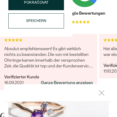
Meistverkaufte
POKRAČOVAT
NACH DER FARBE
Meistverkaufte
Ohrrinnge
Trusted shop Bewertungen
Google Bewertungen
NACH DER FORM
SPEICHERN
Ringe
4.9
4.9
MASSGEFERTIGTER
Personalisierte
ANSEHEN
DIAMANTEN
Halsketten
ANSEHEN
Absolut empfehlenswert! Es gibt wirklich
Hat all
nichts zu beanstanden. Die von mir bestellten
war ebe
Ohrringe kamen innerhalb der versprochen
Verifiz
Zeit, die Qualität ist top und der Kundenservice
ANSEHEN
11.10.20
Wave Kollektion
sucht seinesgleichen. Gerne wieder!
Verifizierter Kunde
16.09.2021
Ganze Bewertung anzeigen
ANSEHEN