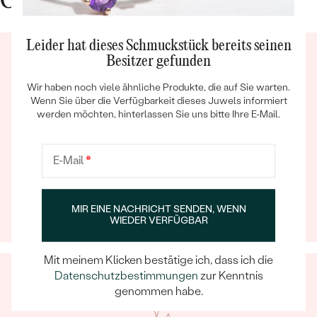
Gute Gründe für Eppi
Leider hat dieses Schmuckstück bereits seinen
Besitzer gefunden
Wir haben noch viele ähnliche Produkte, die auf Sie warten.
Wenn Sie über die Verfügbarkeit dieses Juwels informiert
werden möchten, hinterlassen Sie uns bitte Ihre E-Mail.
Bestseller
Ein Eppi-sches Erlebnis
E-Mail
*
Wenn Sie online oder persönlich einkaufen, können Sie
sich darauf verlassen, dass unser Team dafür sorgt,
dass schon die Auswahl eines Schmuckstücks zu
ANSEHEN
MIR EINE NACHRICHT SENDEN, WENN
einem unvergesslichen Erlebnis wird.
WIEDER VERFÜGBAR
Mit meinem Klicken bestätige ich, dass ich die
Datenschutzbestimmungen
zur Kenntnis
genommen habe.