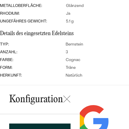
MIT SALT AND PEPPER DIAMANTEN
LUXURIÖSE
METALLOBERFLÄCHE:
Glänzend
PREISWERTE
EDELSTEINSCHMUCK
Meistverkaufte
MIT EDELSTEIN
RHODIUM:
Ja
UNGEFÄHRES GEWICHT:
5.1 g
LUXURIÖSE
SCHMUCK MIT LAB GROWN
Eheringe
DIAMANTEN
NACH MATERIAL
Details des eingesetzten Edelsteins
GOLD
TYP:
Bernstein
PERLENSCHMUCK
ANZAHL:
3
ANSCHAUEN
PLATIN
FARBE:
Cognac
NACH STYL
FORM:
Träne
SILBER
HERKUNFT:
Natürlich
PERSONALISIERT
SYMBOLISCH
Konfiguration
MINIMALISTISCH
NACH ANLASS