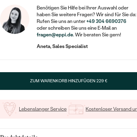
STATEMENT
MIT FÜLLUNG
KINDER
LAB GROWN DIAMANTEN ZUM
Benötigen Sie Hilfe bei Ihrer Auswahl oder
MEDAILLON
SCHMUCK FÜR KINDER
SIEGELRINGE
haben Sie weitere Fragen? Wir sind für Sie da:
EINFASSEN
IM SET
PIERCINGS
Rufen Sie uns an unter
+49 304 6690376
KETTEN
BROSCHEN
oder schreiben Sie uns eine E-Mail an
PERSONALISIERT
FARBIGE DIAMANTEN ZUM EINFASSEN
fragen@eppi.de
. Wir beraten Sie gern!
NACH PREIS
HERZKETTEN
SCHMUCKZUBEHÖR
NACH STEIN
Aneta, Sales Specialist
GÜNSTIG
NACH EDELSTEIN
NACH EDELSTEIN
MIT DIAMANT
MIT TIEREN
NACH MATERIAL
MIT DIAMANT
MIT DIAMANT
LUXURIÖSE
MIT EDELSTEIN
GOLD
NACH EDELSTEIN
MIT EDELSTEIN
MIT LAB GROWN DIAMANT
PERLENOHRRINGE
ZUM WARENKORB HINZUFÜGEN
229 €
MIT DIAMANT
SILBER
PERLENRINGE
MIT MOISSANIT
MIT EDELSTEIN
PLATIN
NACH PREIS
MIT FARBIGEN DIAMANTEN
Lebenslanger Service
Kostenloser Versand 
NACH PREIS
PREISWERTE
PERLENKETTEN
NACH STEIN
MIT SCHWARZEN DIAMANTEN
PREISWERTE
LUXURIÖSE
DIAMANTSCHMUCK
NACH PREIS