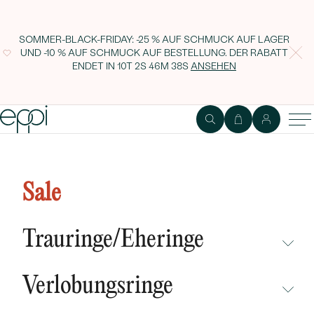
SOMMER-BLACK-FRIDAY: -25 % AUF SCHMUCK AUF LAGER
UND -10 % AUF SCHMUCK AUF BESTELLUNG. DER RABATT
ENDET IN
10T 2S 46M 37S
ANSEHEN
Silbernes Armband mit Bernstein
in Form eines vierblättrigen
Sale
Kleeblatts Kira
Trauringe/Eheringe
NICHT ÜBERSEHEN
Verlobungsringe
NEUHEITEN
NICHT ÜBERSEHEN