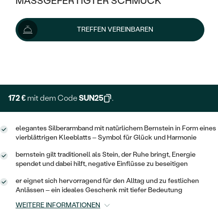
MASSGEFERTIGTER SCHMUCK
SILBER
MIT MEHREREN DIAMANTEN
NACH STYL
GOLD
AUSVERKAUF
229 €
AUSVERKAUF
TREFFEN VEREINBAREN
PLATIN
KLASSISCH
HALO
SILBER
WENN SCHMUCK HILFT
Schmuck ist auf Lager. Wir liefern ihn innerhalb von 24
NACH MATERIAL
Stunden.
MINIMALISTISCHE
DREI STEINE
PLATIN
NACH STYL
Lieferoptionen
GOLD
NACH TYP
MEMOIRE
OHRSTECKER
VINTAGE
OHRRINGE
SILBER
NACH STYL
172 €
mit dem Code
SUN25
.
V-FORM
CREOLEN
IM SET
SOLITÄR
RINGE
PLATIN
VINTAGE
elegantes Silberarmband mit natürlichem Bernstein in Form eines
MINIMALISTISCHE
AUSSERGEWÖHNLICH
vierblättrigen Kleeblatts – Symbol für Glück und Harmonie
ZUR GEBURT EINES KINDES
ANHÄNGER / KETTEN
AUSSERGEWÖHNLICHE
NACH STYL
OHRHÄNGER
bernstein gilt traditionell als Stein, der Ruhe bringt, Energie
PERSONALISIERT
ARMBÄNDER
GESTALTE EINEN RING
spendet und dabei hilft, negative Einflüsse zu beseitigen
MEMOIRE
GEHÄMMERTE
SOLITÄR
er eignet sich hervorragend für den Alltag und zu festlichen
WÄHLE EINEN RING
MIT STERNZEICHEN
SCHMUCKSET
Anlässen – ein ideales Geschenk mit tiefer Bedeutung
MINIMALISTISCHE
VON HAND GRAVIERTE
HERZ
WEITERE INFORMATIONEN
DIAMANTEN ZUM EINFASSEN
MINIMALISTISCH
HERRENSCHMUCK