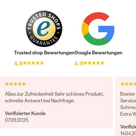
Trusted shop Bewertungen
Google Bewertungen
Bestseller
4.9
4.9
ANSEHEN
Alles zur Zufriedenheit Sehr schönes Produkt,
Bester
schnelle Antwort bei Nachfrage.
Service
Schmuc
Verifizierter Kunde
Extra 
07.09.2025
erfüllt
Verifiz
14.04.2