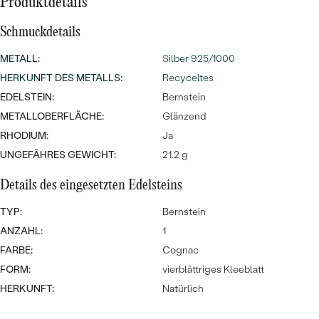
MIT SALT AND PEPPER DIAMANTEN
Produktdetails
LUXURIÖSE
PREISWERTE
EDELSTEINSCHMUCK
Meistverkaufte
Schmuckdetails
MIT EDELSTEIN
METALL
LUXURIÖSE
:
Silber 925/1000
SCHMUCK MIT LAB GROWN
Eheringe
HERKUNFT DES METALLS
:
Recyceltes
DIAMANTEN
NACH MATERIAL
EDELSTEIN:
Bernstein
GOLD
PERLENSCHMUCK
METALLOBERFLÄCHE:
Glänzend
RHODIUM:
Ja
ANSCHAUEN
PLATIN
UNGEFÄHRES GEWICHT:
21.2 g
NACH STYL
SILBER
Details des eingesetzten Edelsteins
PERSONALISIERT
TYP:
Bernstein
SYMBOLISCH
ANZAHL:
1
FARBE:
Cognac
MINIMALISTISCH
FORM:
vierblättriges Kleeblatt
HERKUNFT:
Natürlich
NACH ANLASS