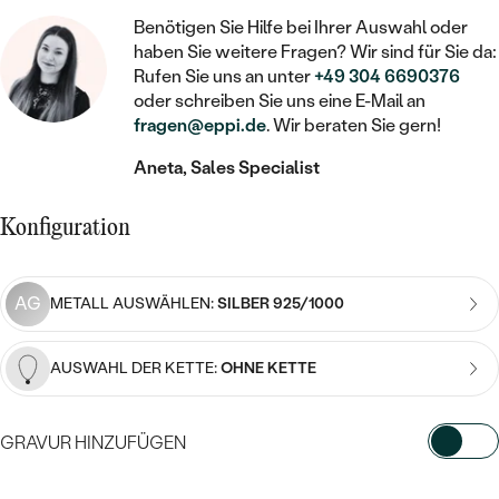
STATEMENT
MIT FÜLLUNG
KINDER
LAB GROWN DIAMANTEN ZUM
Benötigen Sie Hilfe bei Ihrer Auswahl oder
MEDAILLON
SCHMUCK FÜR KINDER
haben Sie weitere Fragen? Wir sind für Sie da:
SIEGELRINGE
EINFASSEN
IM SET
PIERCINGS
Rufen Sie uns an unter
+49 304 6690376
KETTEN
BROSCHEN
oder schreiben Sie uns eine E-Mail an
PERSONALISIERT
FARBIGE DIAMANTEN ZUM EINFASSEN
fragen@eppi.de
. Wir beraten Sie gern!
NACH PREIS
HERZKETTEN
SCHMUCKZUBEHÖR
NACH STEIN
Aneta, Sales Specialist
GÜNSTIG
NACH EDELSTEIN
NACH EDELSTEIN
MIT DIAMANT
MIT TIEREN
NACH MATERIAL
MIT DIAMANT
Konfiguration
MIT DIAMANT
LUXURIÖSE
MIT EDELSTEIN
GOLD
NACH EDELSTEIN
MIT EDELSTEIN
MIT LAB GROWN DIAMANT
PERLENOHRRINGE
AG
METALL AUSWÄHLEN:
SILBER 925/1000
MIT DIAMANT
SILBER
PERLENRINGE
MIT MOISSANIT
MIT EDELSTEIN
PLATIN
NACH PREIS
AUSWAHL DER KETTE:
OHNE KETTE
MIT FARBIGEN DIAMANTEN
NACH PREIS
PREISWERTE
PERLENKETTEN
NACH STEIN
GRAVUR HINZUFÜGEN
MIT SCHWARZEN DIAMANTEN
PREISWERTE
LUXURIÖSE
DIAMANTSCHMUCK
WÄHLEN SIE SCHRIFTART AUS
NACH PREIS