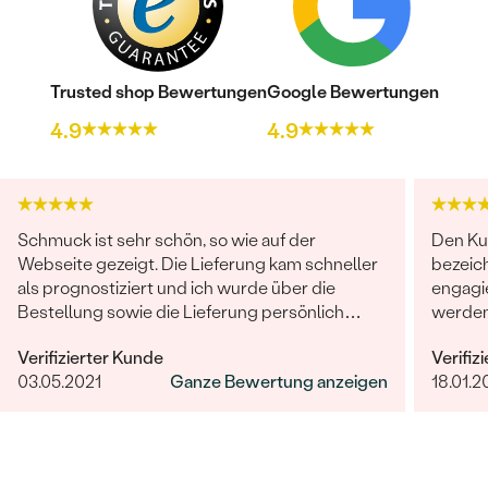
Trusted shop Bewertungen
Google Bewertungen
4.9
4.9
Schmuck ist sehr schön, so wie auf der
Den Ku
Webseite gezeigt. Die Lieferung kam schneller
bezeich
als prognostiziert und ich wurde über die
engagie
Bestellung sowie die Lieferung persönlich
werden
informiert.
ist her
Verifizierter Kunde
Verifiz
03.05.2021
Ganze Bewertung anzeigen
18.01.2