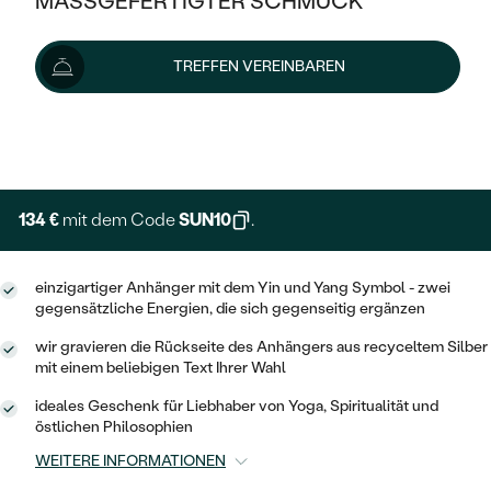
MASSGEFERTIGTER SCHMUCK
149 €
SILBER
MIT MEHREREN DIAMANTEN
NACH STYL
GOLD
AUSVERKAUF
AUSVERKAUF
Wir liefern den Schmuck innerhalb von 7 - 10 Werktagen.
TREFFEN VEREINBAREN
PLATIN
KLASSISCH
HALO
Lieferoptionen
SILBER
WENN SCHMUCK HILFT
NACH MATERIAL
MINIMALISTISCHE
DREI STEINE
PLATIN
+ 45 €
NACH STYL
EXPRESSHERSTELLUNG
GOLD
NACH TYP
MEMOIRE
OHRSTECKER
VINTAGE
OHRRINGE
SILBER
NACH STYL
134 €
mit dem Code
SUN10
.
V-FORM
CREOLEN
IM SET
SOLITÄR
RINGE
PLATIN
VINTAGE
einzigartiger Anhänger mit dem Yin und Yang Symbol - zwei
MINIMALISTISCHE
AUSSERGEWÖHNLICH
gegensätzliche Energien, die sich gegenseitig ergänzen
ZUR GEBURT EINES KINDES
ANHÄNGER / KETTEN
AUSSERGEWÖHNLICHE
NACH STYL
OHRHÄNGER
wir gravieren die Rückseite des Anhängers aus recyceltem Silber
PERSONALISIERT
ARMBÄNDER
GESTALTE EINEN RING
mit einem beliebigen Text Ihrer Wahl
MEMOIRE
GEHÄMMERTE
SOLITÄR
ideales Geschenk für Liebhaber von Yoga, Spiritualität und
WÄHLE EINEN RING
MIT STERNZEICHEN
SCHMUCKSET
östlichen Philosophien
MINIMALISTISCHE
VON HAND GRAVIERTE
HERZ
WEITERE INFORMATIONEN
DIAMANTEN ZUM EINFASSEN
MINIMALISTISCH
HERRENSCHMUCK