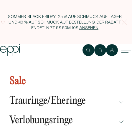
SOMMER-BLACK-FRIDAY: -25 % AUF SCHMUCK AUF LAGER
UND -10 % AUF SCHMUCK AUF BESTELLUNG. DER RABATT
ENDET IN
7T 9S 50M 9S
ANSEHEN
Silberner Yoga Anhänger mit dem
Symbol Yin Yang
Sale
Trauringe/Eheringe
NICHT ÜBERSEHEN
Verlobungsringe
NEUHEITEN
NICHT ÜBERSEHEN