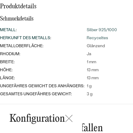
Meistverkaufte
NACH DER FARBE
Produktdetails
Meistverkaufte
Ohrrinnge
NACH DER FORM
Schmuckdetails
Ringe
METALL
:
Silber 925/1000
MASSGEFERTIGTER
Personalisierte
HERKUNFT DES METALLS
:
Recyceltes
ANSEHEN
METALLOBERFLÄCHE:
DIAMANTEN
Glänzend
Halsketten
RHODIUM:
Ja
ANSEHEN
BREITE:
1 mm
HÖHE:
13 mm
ANSEHEN
LÄNGE:
13 mm
Wave Kollektion
UNGEFÄHRES GEWICHT DES ANHÄNGERS:
1 g
GESAMTES UNGEFÄHRES GEWICHT:
3 g
ANSEHEN
Konfiguration
Das könnte Ihnen gefallen