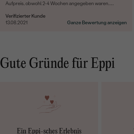
Aufpreis, obwohl 2-4 Wochen angegeben waren.
Bestellung und Lieferung wurde uns telefonisch vom
Verifizierter Kunde
sympathischen Kundenservice bestätigt. Wir werden in
13.08.2021
Ganze Bewertung anzeigen
Zukunft wieder bestellen. Vielen Dank!
Gute Gründe für Eppi
Ein Eppi-sches Erlebnis