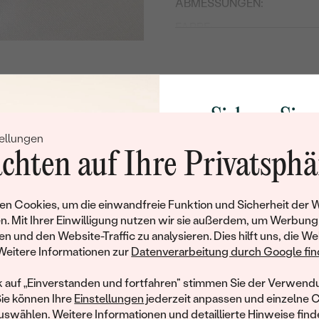
ABMESSUNGEN:
FARBE:
FORM:
HERKUNFT:
Sichern Sie 
ellungen
Rabatt auf Ih
chten auf Ihre Privatsphä
Schmucks
Werden Sie Teil unse
n Cookies, um die einwandfreie Funktion und Sicherheit der 
und entdecken Sie die W
n. Mit Ihrer Einwilligung nutzen wir sie außerdem, um Werbung
gefertigten Schmucks
en und den Website-Traffic zu analysieren. Dies hilft uns, die We
hat dieses Schmuckstück bereits seinen Besitzer 
Willkommensgeschen
Weitere Informationen zur
Datenverarbeitung durch Google find
Ihnen umgehend einen 
ähnliche Produkte, die auf Sie warten. Wenn Sie über die Verfü
Ihren ersten Ein
informiert werden möchten, hinterlassen Sie uns bitte Ihre E-Mail
k auf „Einverstanden und fortfahren" stimmen Sie der Verwendu
Sie können Ihre
Einstellungen
jederzeit anpassen und einzelne 
swählen. Weitere Informationen und detaillierte Hinweise finde