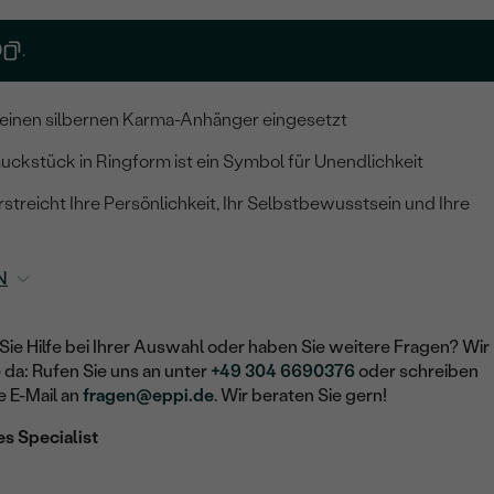
0
.
n einen silbernen Karma-Anhänger eingesetzt
kstück in Ringform ist ein Symbol für Unendlichkeit
streicht Ihre Persönlichkeit, Ihr Selbstbewusstsein und Ihre
N
Sie Hilfe bei Ihrer Auswahl oder haben Sie weitere Fragen? Wir
e da: Rufen Sie uns an unter
+49 304 6690376
oder schreiben
e E-Mail an
fragen@eppi.de
. Wir beraten Sie gern!
es Specialist