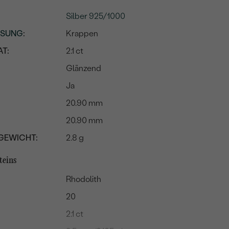
Silber 925/1000
SSUNG
:
Krappen
T:
2.1 ct
Glänzend
Ja
20.90 mm
20.90 mm
GEWICHT:
2.8 g
teins
Rhodolith
20
2.1 ct