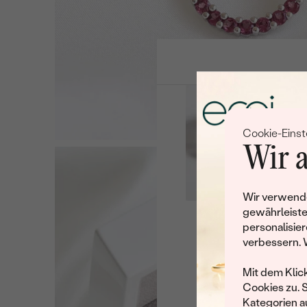
Cookie-Einst
Wir a
Wir verwende
gewährleiste
personalisier
Leider 
verbessern. 
Wir haben noch viele 
Mit dem Klic
Cookies zu. 
Kategorien au