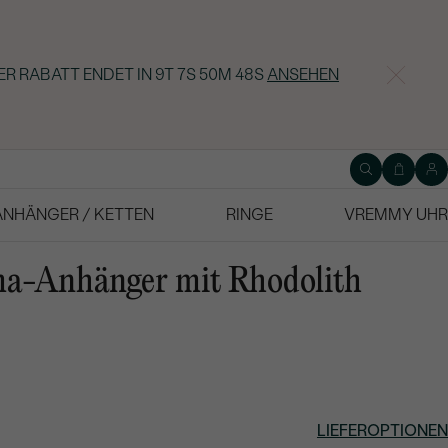
ER RABATT ENDET IN
9T 7S 50M 47S
ANSEHEN
ANHÄNGER / KETTEN
RINGE
VREMMY UHR
ma-Anhänger mit Rhodolith
LIEFEROPTIONEN