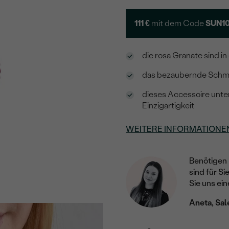
111 €
mit dem Code
SUN1
die rosa Granate sind i
das bezaubernde Schmuc
dieses Accessoire unter
Einzigartigkeit
WEITERE INFORMATIONE
Benötigen 
sind für Si
Sie uns ein
Aneta, Sal