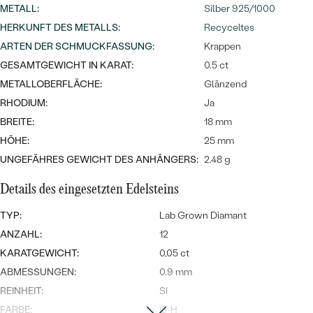
Meistverkaufte
NACH DER FARBE
METALL
:
Silber 925/1000
Meistverkaufte
HERKUNFT DES METALLS
:
Recyceltes
Ohrrinnge
NACH DER FORM
ARTEN DER SCHMUCKFASSUNG
:
Krappen
Ringe
GESAMTGEWICHT IN KARAT:
0.5 ct
MASSGEFERTIGTER
Personalisierte
METALLOBERFLÄCHE:
Glänzend
RHODIUM:
Ja
ANSEHEN
DIAMANTEN
Halsketten
BREITE:
18 mm
ANSEHEN
HÖHE:
25 mm
UNGEFÄHRES GEWICHT DES ANHÄNGERS:
2.48 g
ANSEHEN
Details des eingesetzten Edelsteins
Wave Kollektion
TYP:
Lab Grown Diamant
ANZAHL:
12
KARATGEWICHT:
0,05 ct
ANSEHEN
ABMESSUNGEN:
0.9 mm
REINHEIT:
SI
FARBE:
G-H