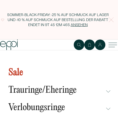
SOMMER-BLACK-FRIDAY: -25 % AUF SCHMUCK AUF LAGER
UND -10 % AUF SCHMUCK AUF BESTELLUNG. DER RABATT
ENDET IN
9T 4S 12M 45S
ANSEHEN
Silberner Anhänger mit
Lotusblume und Lab Grown
Sale
Diamanten Yule
Trauringe/Eheringe
NICHT ÜBERSEHEN
Verlobungsringe
NEUHEITEN
NICHT ÜBERSEHEN