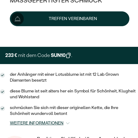
MASSGEFERTIGTER SCHMUCK
SILBER
MIT MEHREREN DIAMANTEN
NACH STYL
GOLD
AUSVERKAUF
259 €
AUSVERKAUF
TREFFEN VEREINBAREN
PLATIN
KLASSISCH
HALO
SILBER
WENN SCHMUCK HILFT
Wir liefern den Schmuck innerhalb von 3 - 4 Wochen.
NACH MATERIAL
Lieferoptionen
MINIMALISTISCHE
DREI STEINE
PLATIN
NACH STYL
GOLD
NACH TYP
MEMOIRE
OHRSTECKER
VINTAGE
233 €
mit dem Code
SUN10
.
OHRRINGE
SILBER
NACH STYL
V-FORM
CREOLEN
IM SET
SOLITÄR
RINGE
der Anhänger mit einer Lotusblume ist mit 12 Lab Grown
PLATIN
VINTAGE
Diamanten besetzt
MINIMALISTISCHE
AUSSERGEWÖHNLICH
ZUR GEBURT EINES KINDES
ANHÄNGER / KETTEN
diese Blume ist seit alters her ein Symbol für Schönheit, Klugheit
AUSSERGEWÖHNLICHE
NACH STYL
OHRHÄNGER
und Wohlstand
PERSONALISIERT
ARMBÄNDER
GESTALTE EINEN RING
schmücken Sie sich mit dieser originellen Kette, die Ihre
MEMOIRE
GEHÄMMERTE
SOLITÄR
Schönheit wundervoll betont
WÄHLE EINEN RING
MIT STERNZEICHEN
SCHMUCKSET
MINIMALISTISCHE
WEITERE INFORMATIONEN
VON HAND GRAVIERTE
HERZ
DIAMANTEN ZUM EINFASSEN
MINIMALISTISCH
HERRENSCHMUCK