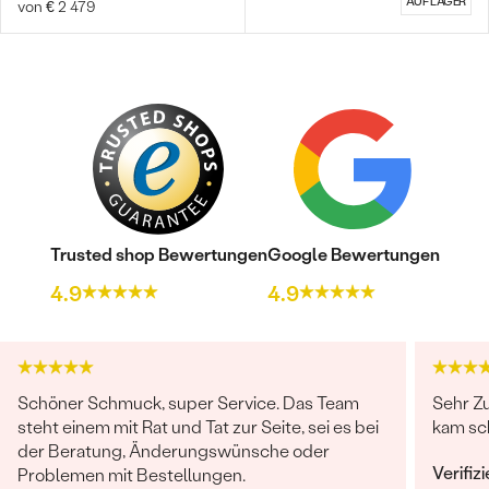
AUF LAGER
von € 2 479
Trusted shop Bewertungen
Google Bewertungen
4.9
4.9
Schöner Schmuck, super Service. Das Team
Sehr Zu
steht einem mit Rat und Tat zur Seite, sei es bei
kam sc
der Beratung, Änderungswünsche oder
Verifiz
Problemen mit Bestellungen.