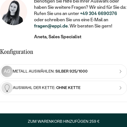
STATEMENT
Benötigen Sie Hilfe bei Ihrer Auswahl oder
MIT FÜLLUNG
KINDER
LAB GROWN DIAMANTEN ZUM
haben Sie weitere Fragen? Wir sind für Sie da:
MEDAILLON
SCHMUCK FÜR KINDER
SIEGELRINGE
Rufen Sie uns an unter
+49 304 6690376
EINFASSEN
IM SET
PIERCINGS
oder schreiben Sie uns eine E-Mail an
KETTEN
BROSCHEN
fragen@eppi.de
. Wir beraten Sie gern!
PERSONALISIERT
FARBIGE DIAMANTEN ZUM EINFASSEN
NACH PREIS
HERZKETTEN
SCHMUCKZUBEHÖR
NACH STEIN
Aneta, Sales Specialist
GÜNSTIG
NACH EDELSTEIN
NACH EDELSTEIN
MIT DIAMANT
MIT TIEREN
Konfiguration
NACH MATERIAL
MIT DIAMANT
MIT DIAMANT
LUXURIÖSE
MIT EDELSTEIN
GOLD
NACH EDELSTEIN
MIT EDELSTEIN
AG
METALL AUSWÄHLEN:
SILBER 925/1000
MIT LAB GROWN DIAMANT
PERLENOHRRINGE
MIT DIAMANT
SILBER
PERLENRINGE
MIT MOISSANIT
AUSWAHL DER KETTE:
OHNE KETTE
MIT EDELSTEIN
PLATIN
NACH PREIS
MIT FARBIGEN DIAMANTEN
NACH PREIS
PREISWERTE
PERLENKETTEN
NACH STEIN
MIT SCHWARZEN DIAMANTEN
PREISWERTE
LUXURIÖSE
ZUM WARENKORB HINZUFÜGEN
259 €
DIAMANTSCHMUCK
NACH PREIS