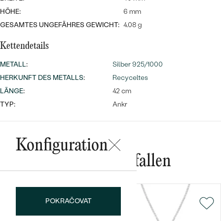
Meistverkaufte
NACH DER FARBE
HÖHE:
6 mm
Meistverkaufte
Ohrrinnge
GESAMTES UNGEFÄHRES GEWICHT:
4.08 g
NACH DER FORM
Ringe
Kettendetails
MASSGEFERTIGTER
Personalisierte
METALL
:
Silber 925/1000
ANSEHEN
DIAMANTEN
HERKUNFT DES METALLS
:
Recyceltes
Halsketten
ANSEHEN
LÄNGE
:
42 cm
TYP:
Ankr
ANSEHEN
Wave Kollektion
Konfiguration
Das könnte Ihnen gefallen
ANSEHEN
POKRAČOVAT