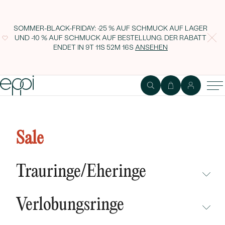
SOMMER-BLACK-FRIDAY: -25 % AUF SCHMUCK AUF LAGER
UND -10 % AUF SCHMUCK AUF BESTELLUNG. DER RABATT
ENDET IN
9T 11S 52M 15S
ANSEHEN
Silberner Anhänger mit Gravur
Ihrer Wahl Pesmin
Sale
Trauringe/Eheringe
NICHT ÜBERSEHEN
Verlobungsringe
NEUHEITEN
NICHT ÜBERSEHEN