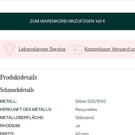
MIT SALT AND PEPPER DIAMANTEN
LUXURIÖSE
PREISWERTE
EDELSTEINSCHMUCK
Meistverkaufte
MIT EDELSTEIN
Geben Sie Initialen/Text ein
ZUM WARENKORB HINZUFÜGEN
149 €
LUXURIÖSE
SCHMUCK MIT LAB GROWN
10
/ 10 ZEICHEN
Eheringe
DIAMANTEN
NACH MATERIAL
GOLD
PERLENSCHMUCK
Lebenslanger Service
Kostenloser Versand 
ANSCHAUEN
PLATIN
NACH STYL
SILBER
Produktdetails
PERSONALISIERT
Schmuckdetails
SYMBOLISCH
METALL
:
Silber 925/1000
MINIMALISTISCH
HERKUNFT DES METALLS
:
Recyceltes
METALLOBERFLÄCHE:
Glänzend
NACH ANLASS
RHODIUM:
Ja
BREITE:
40 mm