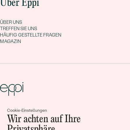
Über Eppi
ÜBER UNS
TREFFEN SIE UNS
HÄUFIG GESTELLTE FRAGEN
MAGAZIN
Gemeinsam erschaffen wir
Cookie-Einstellungen
Wir achten auf Ihre
Geschichten von Schönheit und
Privatsphäre