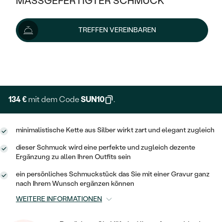
MASSGEFERTIGTER SCHMUCK
149 €
SILBER
MIT MEHREREN DIAMANTEN
NACH STYL
GOLD
AUSVERKAUF
AUSVERKAUF
Wir liefern den Schmuck innerhalb von 7 - 10 Werktagen.
TREFFEN VEREINBAREN
PLATIN
KLASSISCH
HALO
Lieferoptionen
SILBER
WENN SCHMUCK HILFT
NACH MATERIAL
MINIMALISTISCHE
DREI STEINE
PLATIN
+ 45 €
NACH STYL
EXPRESSHERSTELLUNG
GOLD
NACH TYP
MEMOIRE
OHRSTECKER
VINTAGE
OHRRINGE
SILBER
NACH STYL
134 €
mit dem Code
SUN10
.
V-FORM
CREOLEN
IM SET
SOLITÄR
RINGE
PLATIN
VINTAGE
minimalistische Kette aus Silber wirkt zart und elegant zugleich
MINIMALISTISCHE
AUSSERGEWÖHNLICH
ZUR GEBURT EINES KINDES
ANHÄNGER / KETTEN
dieser Schmuck wird eine perfekte und zugleich dezente
AUSSERGEWÖHNLICHE
NACH STYL
OHRHÄNGER
Ergänzung zu allen Ihren Outfits sein
PERSONALISIERT
ARMBÄNDER
GESTALTE EINEN RING
MEMOIRE
ein persönliches Schmuckstück das Sie mit einer Gravur ganz
GEHÄMMERTE
SOLITÄR
nach Ihrem Wunsch ergänzen können
WÄHLE EINEN RING
MIT STERNZEICHEN
SCHMUCKSET
MINIMALISTISCHE
WEITERE INFORMATIONEN
VON HAND GRAVIERTE
HERZ
DIAMANTEN ZUM EINFASSEN
MINIMALISTISCH
HERRENSCHMUCK