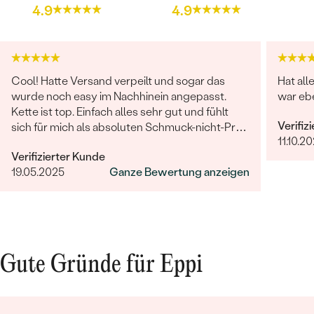
4.9
4.9
Cool! Hatte Versand verpeilt und sogar das
Hat all
wurde noch easy im Nachhinein angepasst.
war ebe
Kette ist top. Einfach alles sehr gut und fühlt
Verifiz
sich für mich als absoluten Schmuck-nicht-Profi
11.10.20
auch sehr wertig an.
Verifizierter Kunde
19.05.2025
Ganze Bewertung anzeigen
Gute Gründe für Eppi