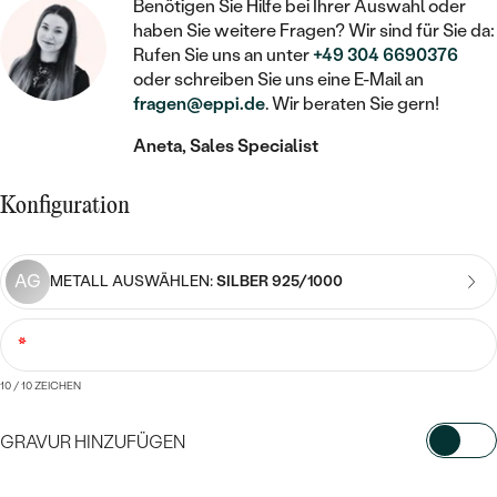
STATEMENT
MIT FÜLLUNG
Benötigen Sie Hilfe bei Ihrer Auswahl oder
KINDER
LAB GROWN DIAMANTEN ZUM
haben Sie weitere Fragen? Wir sind für Sie da:
MEDAILLON
SCHMUCK FÜR KINDER
SIEGELRINGE
Rufen Sie uns an unter
+49 304 6690376
EINFASSEN
IM SET
PIERCINGS
oder schreiben Sie uns eine E-Mail an
KETTEN
BROSCHEN
fragen@eppi.de
. Wir beraten Sie gern!
PERSONALISIERT
FARBIGE DIAMANTEN ZUM EINFASSEN
NACH PREIS
HERZKETTEN
SCHMUCKZUBEHÖR
NACH STEIN
Aneta, Sales Specialist
GÜNSTIG
NACH EDELSTEIN
NACH EDELSTEIN
MIT DIAMANT
MIT TIEREN
Konfiguration
NACH MATERIAL
MIT DIAMANT
MIT DIAMANT
LUXURIÖSE
MIT EDELSTEIN
GOLD
NACH EDELSTEIN
MIT EDELSTEIN
AG
MIT LAB GROWN DIAMANT
METALL AUSWÄHLEN:
SILBER 925/1000
PERLENOHRRINGE
MIT DIAMANT
SILBER
PERLENRINGE
MIT MOISSANIT
*
MIT EDELSTEIN
PLATIN
NACH PREIS
10
/ 10 ZEICHEN
MIT FARBIGEN DIAMANTEN
NACH PREIS
PREISWERTE
PERLENKETTEN
NACH STEIN
GRAVUR HINZUFÜGEN
MIT SCHWARZEN DIAMANTEN
PREISWERTE
LUXURIÖSE
DIAMANTSCHMUCK
WÄHLEN SIE SCHRIFTART AUS
NACH PREIS