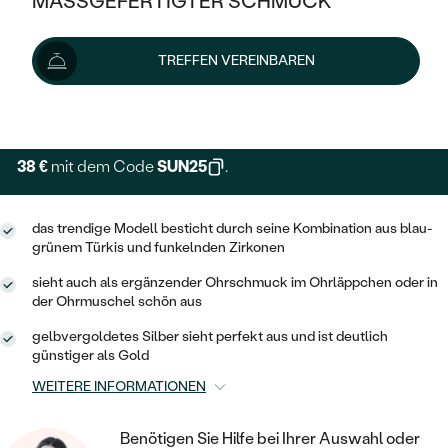
MASSGEFERTIGTER SCHMUCK
51 €
59 €
-14 %
SILBER
MIT MEHREREN DIAMANTEN
NACH STYL
GOLD
AUSVERKAUF
AUSVERKAUF
Schmuck ist auf Lager. Wir liefern ihn innerhalb von 24
TREFFEN VEREINBAREN
PLATIN
KLASSISCH
HALO
Stunden.
SILBER
WENN SCHMUCK HILFT
Lieferoptionen
NACH MATERIAL
MINIMALISTISCHE
DREI STEINE
PLATIN
NACH STYL
GOLD
NACH TYP
MEMOIRE
38 €
mit dem Code
SUN25
.
OHRSTECKER
VINTAGE
OHRRINGE
SILBER
NACH STYL
V-FORM
CREOLEN
IM SET
das trendige Modell besticht durch seine Kombination aus blau-
SOLITÄR
RINGE
PLATIN
grünem Türkis und funkelnden Zirkonen
VINTAGE
MINIMALISTISCHE
AUSSERGEWÖHNLICH
sieht auch als ergänzender Ohrschmuck im Ohrläppchen oder in
ZUR GEBURT EINES KINDES
ANHÄNGER / KETTEN
der Ohrmuschel schön aus
AUSSERGEWÖHNLICHE
NACH STYL
OHRHÄNGER
PERSONALISIERT
ARMBÄNDER
GESTALTE EINEN RING
gelbvergoldetes Silber sieht perfekt aus und ist deutlich
MEMOIRE
günstiger als Gold
GEHÄMMERTE
SOLITÄR
WÄHLE EINEN RING
MIT STERNZEICHEN
SCHMUCKSET
WEITERE INFORMATIONEN
MINIMALISTISCHE
VON HAND GRAVIERTE
HERZ
DIAMANTEN ZUM EINFASSEN
MINIMALISTISCH
HERRENSCHMUCK
Benötigen Sie Hilfe bei Ihrer Auswahl oder