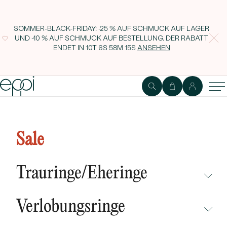
SOMMER-BLACK-FRIDAY: -25 % AUF SCHMUCK AUF LAGER
UND -10 % AUF SCHMUCK AUF BESTELLUNG. DER RABATT
ENDET IN
10T 6S 58M 14S
ANSEHEN
Silberne Ohrstecker mit Türkisen
Giselle
Sale
Trauringe/Eheringe
NICHT ÜBERSEHEN
Verlobungsringe
NEUHEITEN
NICHT ÜBERSEHEN