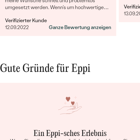
meine Wünsche schnell und problemlos
Verifiz
umgesetzt werden. Wenn's um hochwertigen,
13.09.2
individuellen und nachhaltigen Schmuck geht,
Verifizierter Kunde
ist Eppi meine Empfehlung!
12.09.2022
Ganze Bewertung anzeigen
Gute Gründe für Eppi
Ein Eppi-sches Erlebnis