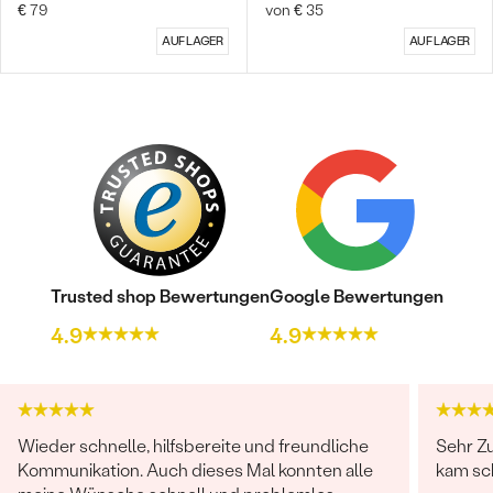
€ 79
von € 35
AUF LAGER
AUF LAGER
Bestseller
Trusted shop Bewertungen
Google Bewertungen
ANSEHEN
4.9
4.9
Wieder schnelle, hilfsbereite und freundliche
Sehr Zu
Kommunikation. Auch dieses Mal konnten alle
kam sc