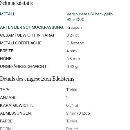
MIT SALT AND PEPPER DIAMANTEN
LUXURIÖSE
Schmuckdetails
PREISWERTE
EDELSTEINSCHMUCK
Meistverkaufte
MIT EDELSTEIN
METALL
:
Vergoldetes Silber - gelb
925/1000
LUXURIÖSE
SCHMUCK MIT LAB GROWN
ARTEN DER SCHMUCKFASSUNG
:
Krappen
Eheringe
DIAMANTEN
NACH MATERIAL
GESAMTGEWICHT IN KARAT:
0.24 ct
METALLOBERFLÄCHE:
Glänzend
GOLD
PERLENSCHMUCK
BREITE:
4 mm
ANSCHAUEN
PLATIN
HÖHE:
5.6 mm
NACH STYL
UNGEFÄHRES GEWICHT:
0.62 g
SILBER
PERSONALISIERT
Details des eingesetzten Edelsteins
TYP:
Türkis
SYMBOLISCH
ANZAHL:
2
MINIMALISTISCH
KARATGEWICHT:
0.24 ct
ABMESSUNGEN:
3 mm (0.12ct)
NACH ANLASS
FARBE:
Türkis
FORM:
Round