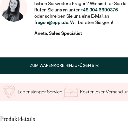
STATEMENT
MIT FÜLLUNG
KINDER
haben Sie weitere Fragen? Wir sind für Sie da:
LAB GROWN DIAMANTEN ZUM
MEDAILLON
SCHMUCK FÜR KINDER
Rufen Sie uns an unter
+49 304 6690376
SIEGELRINGE
EINFASSEN
IM SET
oder schreiben Sie uns eine E-Mail an
PIERCINGS
KETTEN
BROSCHEN
fragen@eppi.de
. Wir beraten Sie gern!
PERSONALISIERT
FARBIGE DIAMANTEN ZUM EINFASSEN
Aneta, Sales Specialist
NACH PREIS
HERZKETTEN
SCHMUCKZUBEHÖR
NACH STEIN
GÜNSTIG
NACH EDELSTEIN
NACH EDELSTEIN
MIT DIAMANT
MIT TIEREN
NACH MATERIAL
MIT DIAMANT
MIT DIAMANT
LUXURIÖSE
MIT EDELSTEIN
ZUM WARENKORB HINZUFÜGEN
51 €
GOLD
NACH EDELSTEIN
MIT EDELSTEIN
MIT LAB GROWN DIAMANT
PERLENOHRRINGE
MIT DIAMANT
SILBER
PERLENRINGE
MIT MOISSANIT
Lebenslanger Service
Kostenloser Versand 
MIT EDELSTEIN
PLATIN
NACH PREIS
MIT FARBIGEN DIAMANTEN
NACH PREIS
PREISWERTE
PERLENKETTEN
NACH STEIN
MIT SCHWARZEN DIAMANTEN
PREISWERTE
Produktdetails
LUXURIÖSE
DIAMANTSCHMUCK
NACH PREIS