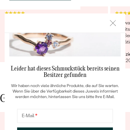
Ich kann die Ware erst bewerten, wenn ich das
Das war
Geschenk meiner Frau an Weihnachten
Bereits
gegeben habe.
den Ser
bestäti
Verifizierter Kunde
wollte 
Bestseller
24.11.2020
Verifiz
Gesche
07.01.2
per Mai
Avisier
Leider hat dieses Schmuckstück bereits seinen
abgest
Besitzer gefunden
Ach ja,
ANSEHEN
Wir haben noch viele ähnliche Produkte, die auf Sie warten.
vorstel
Wenn Sie über die Verfügbarkeit dieses Juwels informiert
Gute Gründe für Eppi
werden möchten, hinterlassen Sie uns bitte Ihre E-Mail.
E-Mail
*