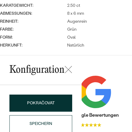
Meistverkaufte
NACH DER FARBE
KARATGEWICHT:
2.50 ct
Meistverkaufte
Ohrrinnge
ABMESSUNGEN:
8 x 6 mm
NACH DER FORM
REINHEIT:
Augenrein
Ringe
FARBE:
Grün
MASSGEFERTIGTER
Personalisierte
FORM:
Oval
ANSEHEN
HERKUNFT:
Natürlich
DIAMANTEN
Halsketten
ANSEHEN
Konfiguration
ANSEHEN
Wave Kollektion
POKRAČOVAT
ANSEHEN
Trusted shop Bewertungen
Google Bewertungen
SPEICHERN
4.9
4.9