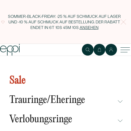
SOMMER-BLACK-FRIDAY: -25 % AUF SCHMUCK AUF LAGER
UND -10 % AUF SCHMUCK AUF BESTELLUNG. DER RABATT
ENDET IN
6T 10S 45M 9S
ANSEHEN
Silberne Ohrstecker mit Olivinen
Vedast
Sale
Trauringe/Eheringe
NICHT ÜBERSEHEN
Verlobungsringe
NEUHEITEN
NICHT ÜBERSEHEN