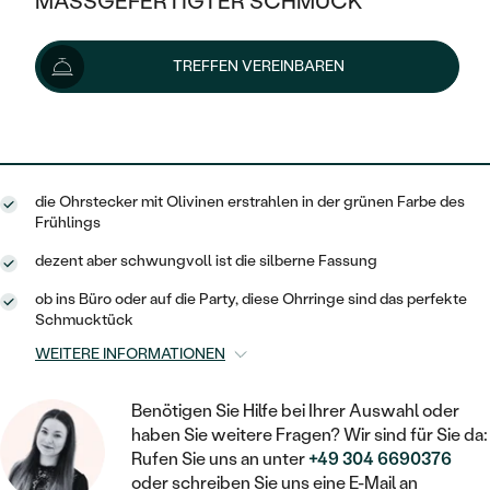
MASSGEFERTIGTER SCHMUCK
123 €
SILBER
MIT MEHREREN DIAMANTEN
NACH STYL
GOLD
AUSVERKAUF
AUSVERKAUF
Lieferoptionen
TREFFEN VEREINBAREN
PLATIN
KLASSISCH
HALO
SILBER
WENN SCHMUCK HILFT
NACH MATERIAL
MINIMALISTISCHE
111 €
mit dem Code
SUN10
.
DREI STEINE
PLATIN
NACH STYL
GOLD
NACH TYP
MEMOIRE
OHRSTECKER
VINTAGE
die Ohrstecker mit Olivinen erstrahlen in der grünen Farbe des
OHRRINGE
SILBER
NACH STYL
Frühlings
V-FORM
CREOLEN
IM SET
SOLITÄR
RINGE
dezent aber schwungvoll ist die silberne Fassung
PLATIN
VINTAGE
MINIMALISTISCHE
AUSSERGEWÖHNLICH
ob ins Büro oder auf die Party, diese Ohrringe sind das perfekte
ZUR GEBURT EINES KINDES
ANHÄNGER / KETTEN
Schmucktück
AUSSERGEWÖHNLICHE
NACH STYL
OHRHÄNGER
WEITERE INFORMATIONEN
PERSONALISIERT
ARMBÄNDER
GESTALTE EINEN RING
MEMOIRE
GEHÄMMERTE
SOLITÄR
WÄHLE EINEN RING
Benötigen Sie Hilfe bei Ihrer Auswahl oder
MIT STERNZEICHEN
SCHMUCKSET
haben Sie weitere Fragen? Wir sind für Sie da:
MINIMALISTISCHE
VON HAND GRAVIERTE
HERZ
Rufen Sie uns an unter
+49 304 6690376
DIAMANTEN ZUM EINFASSEN
MINIMALISTISCH
HERRENSCHMUCK
oder schreiben Sie uns eine E-Mail an