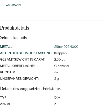
MIT SALT AND PEPPER DIAMANTEN
LUXURIÖSE
AQUAMARIN
PREISWERTE
EDELSTEINSCHMUCK
Meistverkaufte
MIT EDELSTEIN
LUXURIÖSE
SCHMUCK MIT LAB GROWN
Eheringe
DIAMANTEN
NACH MATERIAL
Produktdetails
GOLD
Schmuckdetails
PERLENSCHMUCK
METALL
:
Silber 925/1000
ANSCHAUEN
PLATIN
ARTEN DER SCHMUCKFASSUNG
:
Krappen
NACH STYL
SILBER
GESAMTGEWICHT IN KARAT:
2.50 ct
PERSONALISIERT
METALLOBERFLÄCHE:
Glänzend
RHODIUM:
Ja
SYMBOLISCH
UNGEFÄHRES GEWICHT:
3 g
MINIMALISTISCH
Details des eingesetzten Edelsteins
NACH ANLASS
TYP:
Olivin
ANZAHL:
2