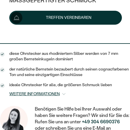
MASSGEFERTIGTER SCHMUCK
76 €
SILBER
MIT MEHREREN DIAMANTEN
NACH STYL
GOLD
AUSVERKAUF
AUSVERKAUF
Lieferoptionen
TREFFEN VEREINBAREN
PLATIN
KLASSISCH
HALO
SILBER
WENN SCHMUCK HILFT
NACH MATERIAL
MINIMALISTISCHE
68 €
mit dem Code
SUN10
.
DREI STEINE
PLATIN
NACH STYL
GOLD
NACH TYP
MEMOIRE
OHRSTECKER
VINTAGE
diese Ohrstecker aus rhodiniertem Silber werden von 7 mm
OHRRINGE
SILBER
NACH STYL
großen Bernsteinkugeln dominiert
V-FORM
CREOLEN
IM SET
SOLITÄR
RINGE
der natürliche Bernstein bezaubert durch seinen cognacfarbenen
PLATIN
Ton und seine einzigartigen Einschlüsse
VINTAGE
MINIMALISTISCHE
AUSSERGEWÖHNLICH
ZUR GEBURT EINES KINDES
ANHÄNGER / KETTEN
ideale Ohrstecker für alle, die größeren Schmuck lieben
AUSSERGEWÖHNLICHE
NACH STYL
OHRHÄNGER
WEITERE INFORMATIONEN
PERSONALISIERT
ARMBÄNDER
GESTALTE EINEN RING
MEMOIRE
GEHÄMMERTE
SOLITÄR
WÄHLE EINEN RING
Benötigen Sie Hilfe bei Ihrer Auswahl oder
MIT STERNZEICHEN
SCHMUCKSET
haben Sie weitere Fragen? Wir sind für Sie da:
MINIMALISTISCHE
VON HAND GRAVIERTE
HERZ
Rufen Sie uns an unter
+49 304 6690376
DIAMANTEN ZUM EINFASSEN
MINIMALISTISCH
HERRENSCHMUCK
oder schreiben Sie uns eine E-Mail an