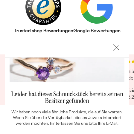
Trusted shop Bewertungen
Google Bewertungen
4.9
4.9
Bestseller
Kunde ist König Kommunikation, Versand sowie
War all
der Artikel sind klasse. Macht weiter so.
und de
ANSEHEN
Verifizierter Kunde
Verifiz
Leider hat dieses Schmuckstück bereits seinen
09.03.2025
03.05.
Besitzer gefunden
Wir haben noch viele ähnliche Produkte, die auf Sie warten.
Wenn Sie über die Verfügbarkeit dieses Juwels informiert
werden möchten, hinterlassen Sie uns bitte Ihre E-Mail.