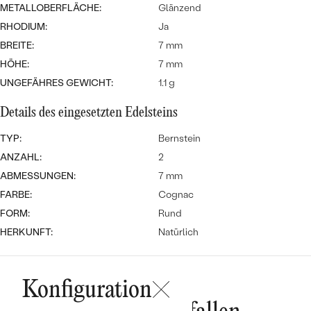
MIT SALT AND PEPPER DIAMANTEN
LUXURIÖSE
METALLOBERFLÄCHE:
Glänzend
PREISWERTE
EDELSTEINSCHMUCK
RHODIUM:
Ja
Meistverkaufte
MIT EDELSTEIN
BREITE:
7 mm
LUXURIÖSE
SCHMUCK MIT LAB GROWN
HÖHE:
7 mm
Eheringe
DIAMANTEN
NACH MATERIAL
UNGEFÄHRES GEWICHT:
1.1 g
GOLD
PERLENSCHMUCK
Details des eingesetzten Edelsteins
ANSCHAUEN
TYP:
Bernstein
PLATIN
ANZAHL:
NACH STYL
2
SILBER
ABMESSUNGEN:
7 mm
PERSONALISIERT
FARBE:
Cognac
FORM:
Rund
SYMBOLISCH
HERKUNFT:
Natürlich
MINIMALISTISCH
NACH ANLASS
Konfiguration