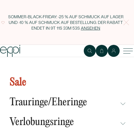
SOMMER-BLACK-FRIDAY: -25 % AUF SCHMUCK AUF LAGER
UND -10 % AUF SCHMUCK AUF BESTELLUNG. DER RABATT
ENDET IN
9T 11S 33M 52S
ANSEHEN
Silberne Ohrstecker mit 7 mm
großen Bernsteinkugeln Malikah
Sale
Trauringe/Eheringe
NICHT ÜBERSEHEN
Verlobungsringe
NEUHEITEN
NICHT ÜBERSEHEN