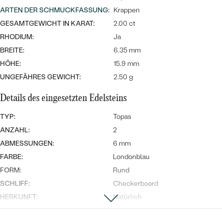
MIT SALT AND PEPPER DIAMANTEN
LUXURIÖSE
ARTEN DER SCHMUCKFASSUNG
:
Krappen
PREISWERTE
EDELSTEINSCHMUCK
Meistverkaufte
MIT EDELSTEIN
GESAMTGEWICHT IN KARAT:
2.00 ct
RHODIUM:
Ja
LUXURIÖSE
SCHMUCK MIT LAB GROWN
Eheringe
BREITE:
6.35 mm
DIAMANTEN
NACH MATERIAL
HÖHE:
15.9 mm
GOLD
UNGEFÄHRES GEWICHT:
2.50 g
PERLENSCHMUCK
Details des eingesetzten Edelsteins
ANSCHAUEN
PLATIN
NACH STYL
TYP:
Topas
SILBER
ANZAHL:
2
PERSONALISIERT
ABMESSUNGEN:
6 mm
SYMBOLISCH
FARBE:
Londonblau
FORM:
Rund
MINIMALISTISCH
SCHLIFF:
Checkerboard
HERKUNFT:
Natürlich
NACH ANLASS
Nebensteine