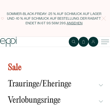
SOMMER-BLACK-FRIDAY: -25 % AUF SCHMUCK AUF LAGER
UND -10 % AUF SCHMUCK AUF BESTELLUNG. DER RABATT
ENDET IN
6T 9S 56M 28S
ANSEHEN
Silberne Ohrringe mit Topasen
und Zirkonia Nisie
Sale
Trauringe/Eheringe
NICHT ÜBERSEHEN
Verlobungsringe
NEUHEITEN
NICHT ÜBERSEHEN