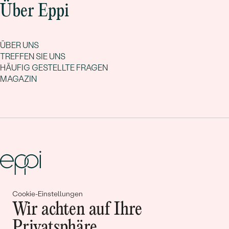
Über Eppi
ÜBER UNS
TREFFEN SIE UNS
HÄUFIG GESTELLTE FRAGEN
MAGAZIN
Cookie-Einstellungen
Gemeinsam erschaffen wir
Wir achten auf Ihre
Geschichten von Schönheit und
Privatsphäre