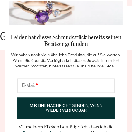
erlebt
schnell
beantwo
wurde e
ausges
Gute Gründe für Eppi
war ebe
Leider hat dieses Schmuckstück bereits seinen
es auc
Besitzer gefunden
über de
Bestseller
Wir haben noch viele ähnliche Produkte, die auf Sie warten.
Enderge
Wenn Sie über die Verfügbarkeit dieses Juwels informiert
aus als
werden möchten, hinterlassen Sie uns bitte Ihre E-Mail.
auch se
Shop, 
weiter
ANSEHEN
E-Mail
*
Ein Eppi-sches Erlebnis
Wenn Sie online oder persönlich einkaufen, können Sie
MIR EINE NACHRICHT SENDEN, WENN
WIEDER VERFÜGBAR
sich darauf verlassen, dass unser Team dafür sorgt,
dass schon die Auswahl eines Schmuckstücks zu
einem unvergesslichen Erlebnis wird.
Mit meinem Klicken bestätige ich, dass ich die