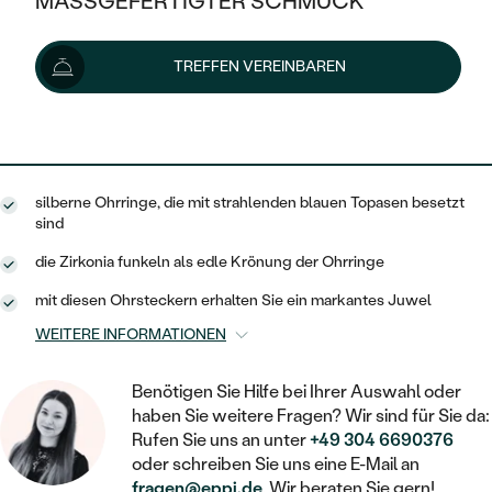
MASSGEFERTIGTER SCHMUCK
143 €
SILBER
MIT MEHREREN DIAMANTEN
NACH STYL
GOLD
AUSVERKAUF
AUSVERKAUF
Lieferoptionen
TREFFEN VEREINBAREN
PLATIN
KLASSISCH
HALO
SILBER
WENN SCHMUCK HILFT
NACH MATERIAL
MINIMALISTISCHE
129 €
mit dem Code
SUN10
.
DREI STEINE
PLATIN
NACH STYL
GOLD
NACH TYP
MEMOIRE
OHRSTECKER
VINTAGE
silberne Ohrringe, die mit strahlenden blauen Topasen besetzt
OHRRINGE
SILBER
NACH STYL
sind
V-FORM
CREOLEN
IM SET
SOLITÄR
RINGE
die Zirkonia funkeln als edle Krönung der Ohrringe
PLATIN
VINTAGE
MINIMALISTISCHE
AUSSERGEWÖHNLICH
mit diesen Ohrsteckern erhalten Sie ein markantes Juwel
ZUR GEBURT EINES KINDES
ANHÄNGER / KETTEN
WEITERE INFORMATIONEN
AUSSERGEWÖHNLICHE
NACH STYL
OHRHÄNGER
PERSONALISIERT
ARMBÄNDER
GESTALTE EINEN RING
MEMOIRE
Benötigen Sie Hilfe bei Ihrer Auswahl oder
GEHÄMMERTE
SOLITÄR
WÄHLE EINEN RING
haben Sie weitere Fragen? Wir sind für Sie da:
MIT STERNZEICHEN
SCHMUCKSET
MINIMALISTISCHE
Rufen Sie uns an unter
+49 304 6690376
VON HAND GRAVIERTE
HERZ
oder schreiben Sie uns eine E-Mail an
DIAMANTEN ZUM EINFASSEN
MINIMALISTISCH
HERRENSCHMUCK
fragen@eppi.de
. Wir beraten Sie gern!