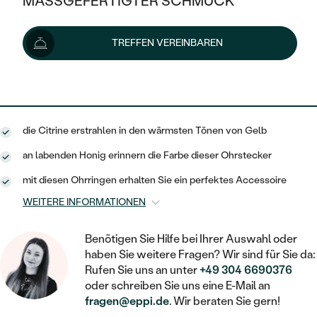
MASSGEFERTIGTER SCHMUCK
120 €
SILBER
MIT MEHREREN DIAMANTEN
NACH STYL
GOLD
AUSVERKAUF
AUSVERKAUF
Lieferoptionen
TREFFEN VEREINBAREN
PLATIN
KLASSISCH
HALO
SILBER
WENN SCHMUCK HILFT
NACH MATERIAL
MINIMALISTISCHE
108 €
mit dem Code
SUN10
.
DREI STEINE
PLATIN
NACH STYL
GOLD
NACH TYP
MEMOIRE
OHRSTECKER
VINTAGE
die Citrine erstrahlen in den wärmsten Tönen von Gelb
OHRRINGE
SILBER
NACH STYL
V-FORM
CREOLEN
IM SET
an labenden Honig erinnern die Farbe dieser Ohrstecker
SOLITÄR
RINGE
PLATIN
mit diesen Ohrringen erhalten Sie ein perfektes Accessoire
VINTAGE
MINIMALISTISCHE
AUSSERGEWÖHNLICH
ZUR GEBURT EINES KINDES
ANHÄNGER / KETTEN
WEITERE INFORMATIONEN
AUSSERGEWÖHNLICHE
NACH STYL
OHRHÄNGER
PERSONALISIERT
ARMBÄNDER
GESTALTE EINEN RING
Benötigen Sie Hilfe bei Ihrer Auswahl oder
MEMOIRE
GEHÄMMERTE
haben Sie weitere Fragen? Wir sind für Sie da:
SOLITÄR
WÄHLE EINEN RING
MIT STERNZEICHEN
Rufen Sie uns an unter
+49 304 6690376
SCHMUCKSET
MINIMALISTISCHE
oder schreiben Sie uns eine E-Mail an
VON HAND GRAVIERTE
HERZ
DIAMANTEN ZUM EINFASSEN
fragen@eppi.de
. Wir beraten Sie gern!
MINIMALISTISCH
HERRENSCHMUCK