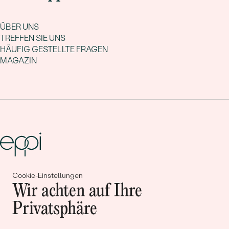
ÜBER UNS
TREFFEN SIE UNS
HÄUFIG GESTELLTE FRAGEN
MAGAZIN
Cookie-Einstellungen
Gemeinsam erschaffen wir
Wir achten auf Ihre
Geschichten von Schönheit und
Privatsphäre
Liebe