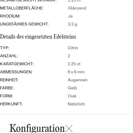
MIT SALT AND PEPPER DIAMANTEN
GESAMTGEWICHT IN KARAT:
2.25 ct
LUXURIÖSE
METALLOBERFLÄCHE:
Glänzend
PREISWERTE
EDELSTEINSCHMUCK
Meistverkaufte
MIT EDELSTEIN
RHODIUM:
Ja
UNGEFÄHRES GEWICHT:
3.3 g
LUXURIÖSE
SCHMUCK MIT LAB GROWN
Eheringe
DIAMANTEN
NACH MATERIAL
Details des eingesetzten Edelsteins
GOLD
PERLENSCHMUCK
TYP:
Citrin
ANZAHL:
2
ANSCHAUEN
PLATIN
KARATGEWICHT:
2.25 ct
NACH STYL
ABMESSUNGEN:
8 x 6 mm
SILBER
PERSONALISIERT
REINHEIT:
Augenrein
FARBE:
Gelb
SYMBOLISCH
FORM:
Oval
HERKUNFT:
Natürlich
MINIMALISTISCH
NACH ANLASS
Konfiguration