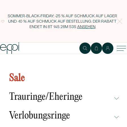
SOMMER-BLACK-FRIDAY: -25 % AUF SCHMUCK AUF LAGER
UND -10 % AUF SCHMUCK AUF BESTELLUNG. DER RABATT
ENDET IN
8T 14S 28M 53S
ANSEHEN
Silberne Ohrringe mit Citrinen
Maila
Sale
Trauringe/Eheringe
NICHT ÜBERSEHEN
Verlobungsringe
NEUHEITEN
NICHT ÜBERSEHEN