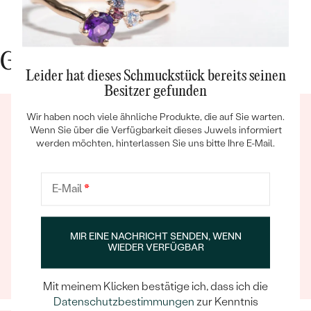
Gute Gründe für Eppi
Leider hat dieses Schmuckstück bereits seinen
Besitzer gefunden
Wir haben noch viele ähnliche Produkte, die auf Sie warten.
Bestseller
Wenn Sie über die Verfügbarkeit dieses Juwels informiert
werden möchten, hinterlassen Sie uns bitte Ihre E-Mail.
E-Mail
*
ANSEHEN
Ein Eppi-sches Erlebnis
Wenn Sie online oder persönlich einkaufen, können Sie
MIR EINE NACHRICHT SENDEN, WENN
sich darauf verlassen, dass unser Team dafür sorgt,
WIEDER VERFÜGBAR
dass schon die Auswahl eines Schmuckstücks zu
einem unvergesslichen Erlebnis wird.
Mit meinem Klicken bestätige ich, dass ich die
Datenschutzbestimmungen
zur Kenntnis