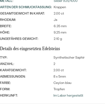
MIT SALT AND PEPPER DIAMANTEN
METALL
:
Silber 925/1000
LUXURIÖSE
ARTEN DER SCHMUCKFASSUNG
:
Krappen
PREISWERTE
EDELSTEINSCHMUCK
Meistverkaufte
MIT EDELSTEIN
GESAMTGEWICHT IN KARAT:
2.00 ct
LUXURIÖSE
SCHMUCK MIT LAB GROWN
RHODIUM:
Ja
Eheringe
BREITE:
DIAMANTEN
6.35 mm
NACH MATERIAL
HÖHE:
9.25 mm
GOLD
PERLENSCHMUCK
UNGEFÄHRES GEWICHT:
2.10 g
ANSCHAUEN
PLATIN
Details des eingesetzten Edelsteins
NACH STYL
TYP:
Synthetischer Saphir
SILBER
PERSONALISIERT
ANZAHL:
2
KARATGEWICHT:
2.00 ct
SYMBOLISCH
ABMESSUNGEN:
8 x 5mm
FARBE:
Ceylon blau
MINIMALISTISCH
FORM:
Tropfen
HERKUNFT:
Im Labor hergestellt
NACH ANLASS