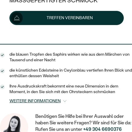
MASSGEFERTIGTER SCHMUCK
101 €
SILBER
MIT MEHREREN DIAMANTEN
NACH STYL
GOLD
AUSVERKAUF
AUSVERKAUF
Lieferoptionen
TREFFEN VEREINBAREN
PLATIN
KLASSISCH
HALO
SILBER
WENN SCHMUCK HILFT
NACH MATERIAL
MINIMALISTISCHE
91 €
mit dem Code
SUN10
.
DREI STEINE
PLATIN
NACH STYL
GOLD
NACH TYP
MEMOIRE
OHRSTECKER
VINTAGE
die blauen Tropfen des Saphirs wirken wie aus dem Märchen von
OHRRINGE
SILBER
NACH STYL
Tausend und einer Nacht
V-FORM
CREOLEN
IM SET
SOLITÄR
RINGE
die künstlichen Edelsteine in Ceylonblau vertiefen Ihren Blick und
PLATIN
enthüllen dessen Weisheit
VINTAGE
MINIMALISTISCHE
AUSSERGEWÖHNLICH
ZUR GEBURT EINES KINDES
ANHÄNGER / KETTEN
Ihre Ausdruckskraft bekommt eine neue Dimension in dem
AUSSERGEWÖHNLICHE
NACH STYL
Moment, in den Sie sich mit den Ohrsteckern schmücken
OHRHÄNGER
PERSONALISIERT
ARMBÄNDER
GESTALTE EINEN RING
WEITERE INFORMATIONEN
MEMOIRE
GEHÄMMERTE
SOLITÄR
WÄHLE EINEN RING
MIT STERNZEICHEN
SCHMUCKSET
Benötigen Sie Hilfe bei Ihrer Auswahl oder
MINIMALISTISCHE
VON HAND GRAVIERTE
HERZ
haben Sie weitere Fragen? Wir sind für Sie da:
DIAMANTEN ZUM EINFASSEN
MINIMALISTISCH
HERRENSCHMUCK
Rufen Sie uns an unter
+49 304 6690376