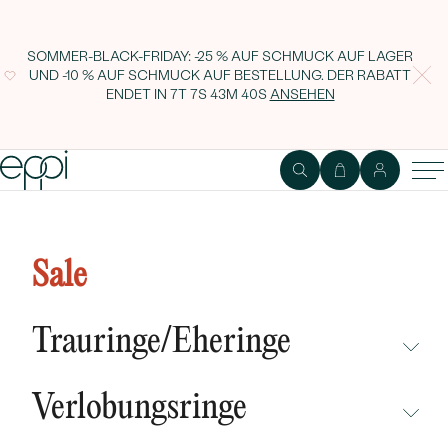
SOMMER-BLACK-FRIDAY: -25 % AUF SCHMUCK AUF LAGER
UND -10 % AUF SCHMUCK AUF BESTELLUNG. DER RABATT
ENDET IN
7T 7S 43M 39S
ANSEHEN
Silberne Ohrringe mit blauen
Saphiren Nandika
Sale
Trauringe/Eheringe
NICHT ÜBERSEHEN
Verlobungsringe
NEUHEITEN
NICHT ÜBERSEHEN