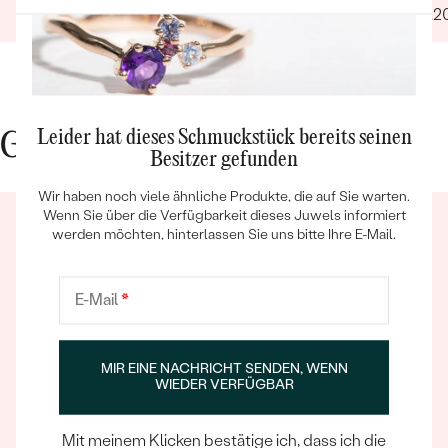
12.09.2022
Ganze Bewertung anzeigen
14.04.2
Leider hat dieses Schmuckstück bereits seinen
Gute Gründe für Eppi
Besitzer gefunden
Bestseller
Wir haben noch viele ähnliche Produkte, die auf Sie warten.
Wenn Sie über die Verfügbarkeit dieses Juwels informiert
werden möchten, hinterlassen Sie uns bitte Ihre E-Mail.
ANSEHEN
E-Mail
*
Ein Eppi-sches Erlebnis
MIR EINE NACHRICHT SENDEN, WENN
Wenn Sie online oder persönlich einkaufen, können Sie
WIEDER VERFÜGBAR
sich darauf verlassen, dass unser Team dafür sorgt,
dass schon die Auswahl eines Schmuckstücks zu
Mit meinem Klicken bestätige ich, dass ich die
einem unvergesslichen Erlebnis wird.