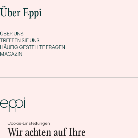
Über Eppi
ÜBER UNS
TREFFEN SIE UNS
HÄUFIG GESTELLTE FRAGEN
MAGAZIN
Cookie-Einstellungen
Gemeinsam erschaffen wir
Wir achten auf Ihre
Geschichten von Schönheit und