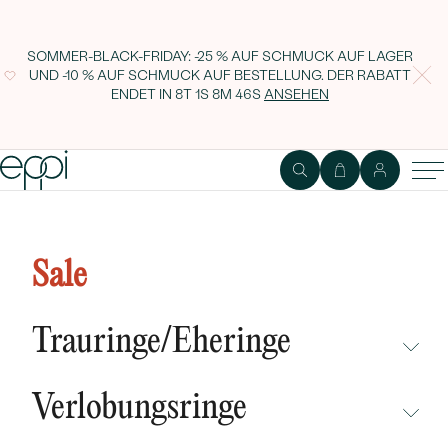
SOMMER-BLACK-FRIDAY: -25 % AUF SCHMUCK AUF LAGER
UND -10 % AUF SCHMUCK AUF BESTELLUNG. DER RABATT
ENDET IN
8T 1S 8M 45S
ANSEHEN
Silberne minimalistische Kette
mit einem grünen Diamanten
Sale
Glosie
Trauringe/Eheringe
NICHT ÜBERSEHEN
Verlobungsringe
NEUHEITEN
NICHT ÜBERSEHEN