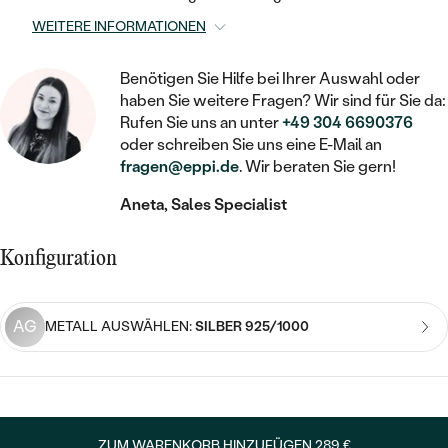
STATEMENT
MIT FÜLLUNG
KINDER
LAB GROWN DIAMANTEN ZUM
WEITERE INFORMATIONEN
MEDAILLON
SCHMUCK FÜR KINDER
SIEGELRINGE
EINFASSEN
IM SET
PIERCINGS
KETTEN
BROSCHEN
Benötigen Sie Hilfe bei Ihrer Auswahl oder
PERSONALISIERT
FARBIGE DIAMANTEN ZUM EINFASSEN
haben Sie weitere Fragen? Wir sind für Sie da:
NACH PREIS
Rufen Sie uns an unter
+49 304 6690376
HERZKETTEN
SCHMUCKZUBEHÖR
NACH STEIN
oder schreiben Sie uns eine E-Mail an
GÜNSTIG
NACH EDELSTEIN
NACH EDELSTEIN
MIT DIAMANT
fragen@eppi.de
. Wir beraten Sie gern!
MIT TIEREN
NACH MATERIAL
MIT DIAMANT
Aneta, Sales Specialist
MIT DIAMANT
LUXURIÖSE
MIT EDELSTEIN
GOLD
NACH EDELSTEIN
MIT EDELSTEIN
MIT LAB GROWN DIAMANT
Konfiguration
PERLENOHRRINGE
MIT DIAMANT
SILBER
PERLENRINGE
MIT MOISSANIT
AG
METALL AUSWÄHLEN:
SILBER 925/1000
MIT EDELSTEIN
PLATIN
NACH PREIS
MIT FARBIGEN DIAMANTEN
NACH PREIS
PREISWERTE
PERLENKETTEN
NACH STEIN
MIT SCHWARZEN DIAMANTEN
PREISWERTE
LUXURIÖSE
DIAMANTSCHMUCK
NACH PREIS
ZUM WARENKORB HINZUFÜGEN
289 €