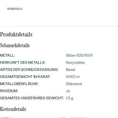
Meistverkaufte
NACH DER FARBE
Meistverkaufte
ROSÉGOLD
Ohrrinnge
NACH DER FORM
Ringe
MASSGEFERTIGTER
Personalisierte
Produktdetails
ANSEHEN
DIAMANTEN
Halsketten
Schmuckdetails
ANSEHEN
METALL
:
Silber 925/1000
HERKUNFT DES METALLS
:
Recyceltes
ANSEHEN
ARTEN DER SCHMUCKFASSUNG
:
Bezel
Wave Kollektion
GESAMTGEWICHT IN KARAT:
0.063 ct
METALLOBERFLÄCHE:
Glänzend
RHODIUM:
Ja
GESAMTES UNGEFÄHRES GEWICHT:
1.5 g
ANSEHEN
Kettendetails