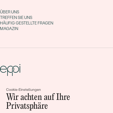
ÜBER UNS
TREFFEN SIE UNS
HÄUFIG GESTELLTE FRAGEN
MAGAZIN
Gemeinsam erschaffen wir
Cookie-Einstellungen
Geschichten von Schönheit und
Wir achten auf Ihre
Liebe
Privatsphäre