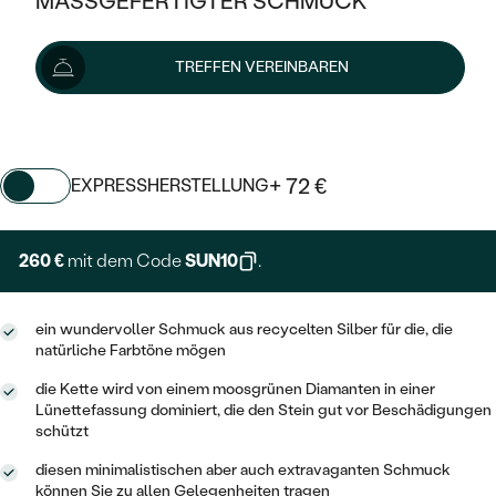
MASSGEFERTIGTER SCHMUCK
SILBER
MIT MEHREREN DIAMANTEN
NACH STYL
GOLD
AUSVERKAUF
289 €
AUSVERKAUF
TREFFEN VEREINBAREN
PLATIN
KLASSISCH
HALO
SILBER
WENN SCHMUCK HILFT
Wir liefern den Schmuck innerhalb von 3 - 4 Wochen.
NACH MATERIAL
Lieferoptionen
MINIMALISTISCHE
DREI STEINE
PLATIN
NACH STYL
GOLD
NACH TYP
MEMOIRE
+ 72 €
EXPRESSHERSTELLUNG
OHRSTECKER
VINTAGE
OHRRINGE
SILBER
NACH STYL
V-FORM
CREOLEN
IM SET
260 €
mit dem Code
SUN10
.
SOLITÄR
RINGE
PLATIN
VINTAGE
MINIMALISTISCHE
AUSSERGEWÖHNLICH
ZUR GEBURT EINES KINDES
ANHÄNGER / KETTEN
ein wundervoller Schmuck aus recycelten Silber für die, die
AUSSERGEWÖHNLICHE
NACH STYL
OHRHÄNGER
natürliche Farbtöne mögen
PERSONALISIERT
ARMBÄNDER
GESTALTE EINEN RING
MEMOIRE
die Kette wird von einem moosgrünen Diamanten in einer
GEHÄMMERTE
SOLITÄR
Lünettefassung dominiert, die den Stein gut vor Beschädigungen
WÄHLE EINEN RING
MIT STERNZEICHEN
SCHMUCKSET
schützt
MINIMALISTISCHE
VON HAND GRAVIERTE
HERZ
DIAMANTEN ZUM EINFASSEN
diesen minimalistischen aber auch extravaganten Schmuck
MINIMALISTISCH
HERRENSCHMUCK
können Sie zu allen Gelegenheiten tragen