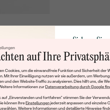
Sichern Sie 
ellungen
Rabatt auf Ih
chten auf Ihre Privatsphä
Schmucks
Werden Sie Teil unse
n Cookies, um die einwandfreie Funktion und Sicherheit der 
und entdecken Sie die W
n. Mit Ihrer Einwilligung nutzen wir sie außerdem, um Werbung
gefertigten Schmucks
en und den Website-Traffic zu analysieren. Dies hilft uns, die We
hat dieses Schmuckstück bereits seinen Besitzer 
Willkommensgeschen
Weitere Informationen zur
Datenverarbeitung durch Google find
Ihnen umgehend einen 
ähnliche Produkte, die auf Sie warten. Wenn Sie über die Verfü
Ihren ersten Ein
informiert werden möchten, hinterlassen Sie uns bitte Ihre E-Mail
k auf „Einverstanden und fortfahren" stimmen Sie der Verwendu
Sie können Ihre
Einstellungen
jederzeit anpassen und einzelne 
swählen. Weitere Informationen und detaillierte Hinweise finde