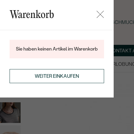
Warenkorb
SOMMER-BLACK-FRIDAY: -25 % AUF SCHMUCK
Sie haben keinen Artikel im Warenkorb
ÜBER UNS
MAGAZIN
SCHMUCK NACH MASS
KONTAKT 
SALE
TRAURINGE/EHERINGE
VERLOBUN
ANHÄNGER / KETTEN
PERLENKETTEN
WEITER EINKAUFEN