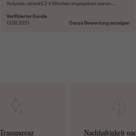
Aufpreis, obwohl 2-4 Wochen angegeben waren.
Bestellung und Lieferung wurde uns telefonisch vom
Verifizierter Kunde
sympathischen Kundenservice bestätigt. Wir werden in
13.08.2021
Ganze Bewertung anzeigen
Zukunft wieder bestellen. Vielen Dank!
Transparenz
Nachhaltigkeit un