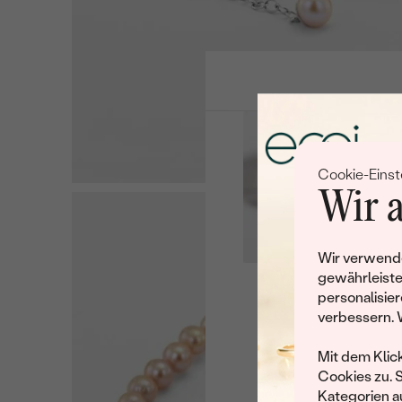
Cookie-Einst
Wir a
Wir verwende
gewährleiste
personalisier
Leider 
verbessern. 
Wir haben noch viele 
Mit dem Klic
Cookies zu. 
Kategorien au