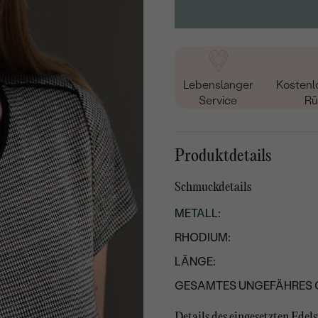
Lebenslanger
Kostenl
Service
Rü
Produktdetails
Schmuckdetails
METALL
:
RHODIUM:
LÄNGE:
GESAMTES UNGEFÄHRES 
Details des eingesetzten Edels