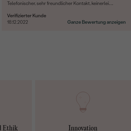
Telefonischer, sehr freundlicher Kontakt, keinerlei
Probleme hinsichtlich der kompletten Abwicklung. Die
Verifizierter Kunde
Hochzeit rundum gelungen, das Brautpaar glücklich.
18.12.2022
Ganze Bewertung anzeigen
Vielen lieben Dank auch noch Mal an dieser Stelle.
d Ethik
Innovation