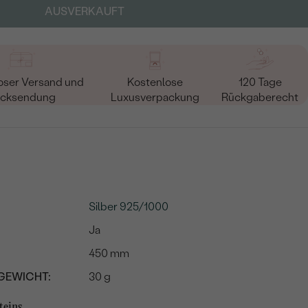
AUSVERKAUFT
oser Versand und
Kostenlose
120 Tage
cksendung
Luxusverpackung
Rückgaberecht
Silber 925/1000
Ja
450 mm
GEWICHT:
30 g
teins