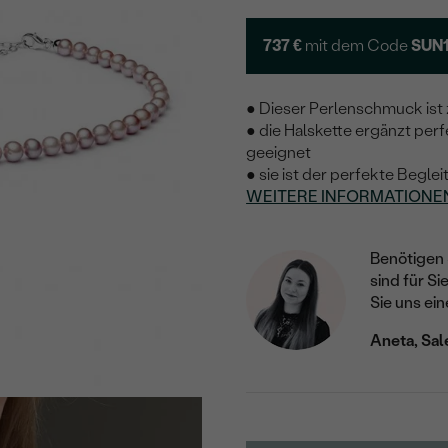
737 €
mit dem Code
SUN
● Dieser Perlenschmuck ist 
● die Halskette ergänzt perf
geeignet
● sie ist der perfekte Beglei
WEITERE INFORMATIONE
Benötigen 
sind für Si
Sie uns ein
Aneta, Sal