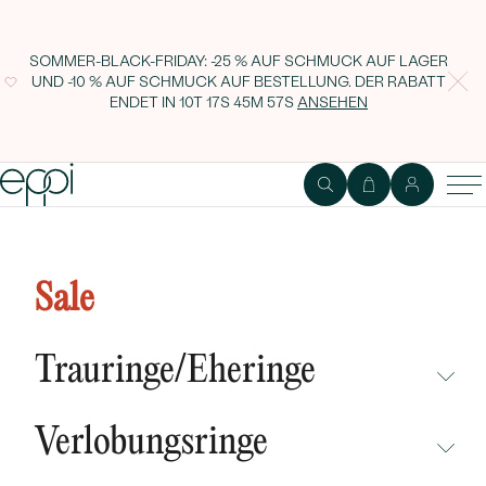
SOMMER-BLACK-FRIDAY: -25 % AUF SCHMUCK AUF LAGER
UND -10 % AUF SCHMUCK AUF BESTELLUNG. DER RABATT
ENDET IN
10T 17S 45M 56S
ANSEHEN
Silberne Halskette mit Granaten
Denrak
Sale
Trauringe/Eheringe
NICHT ÜBERSEHEN
Verlobungsringe
NEUHEITEN
NICHT ÜBERSEHEN