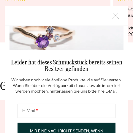
Schnell und gut Der Artikel wurde schnell
Die ha
geliefert und sorgfältig hergestellt..
und auc
Verifizierter Kunde
Verifiz
01.01.2026
10.07.2
Bestseller
Leider hat dieses Schmuckstück bereits seinen
Besitzer gefunden
Wir haben noch viele ähnliche Produkte, die auf Sie warten.
ANSEHEN
Gute Gründe für Eppi
Wenn Sie über die Verfügbarkeit dieses Juwels informiert
werden möchten, hinterlassen Sie uns bitte Ihre E-Mail.
E-Mail
*
MIR EINE NACHRICHT SENDEN, WENN