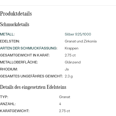
MIT SALT AND PEPPER DIAMANTEN
LUXURIÖSE
PREISWERTE
EDELSTEINSCHMUCK
Meistverkaufte
MIT EDELSTEIN
Produktdetails
LUXURIÖSE
SCHMUCK MIT LAB GROWN
Schmuckdetails
Eheringe
DIAMANTEN
NACH MATERIAL
METALL
:
Silber 925/1000
GOLD
EDELSTEIN:
PERLENSCHMUCK
Granat und Zirkonia
ARTEN DER SCHMUCKFASSUNG
:
Krappen
ANSCHAUEN
PLATIN
GESAMTGEWICHT IN KARAT:
2.75 ct
NACH STYL
METALLOBERFLÄCHE:
Glänzend
SILBER
PERSONALISIERT
RHODIUM:
Ja
GESAMTES UNGEFÄHRES GEWICHT:
2.3 g
SYMBOLISCH
Details des eingesetzten Edelsteins
MINIMALISTISCH
TYP:
Granat
ANZAHL:
4
NACH ANLASS
KARATGEWICHT:
2.75 ct