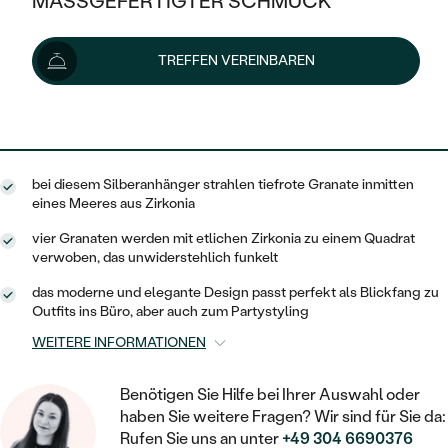
MASSGEFERTIGTER SCHMUCK
148 €
SILBER
MIT MEHREREN DIAMANTEN
NACH STYL
GOLD
AUSVERKAUF
AUSVERKAUF
Lieferoptionen
TREFFEN VEREINBAREN
PLATIN
KLASSISCH
HALO
SILBER
WENN SCHMUCK HILFT
NACH MATERIAL
MINIMALISTISCHE
133 €
mit dem Code
SUN10
.
DREI STEINE
PLATIN
NACH STYL
GOLD
NACH TYP
MEMOIRE
OHRSTECKER
VINTAGE
bei diesem Silberanhänger strahlen tiefrote Granate inmitten
OHRRINGE
SILBER
NACH STYL
eines Meeres aus Zirkonia
V-FORM
CREOLEN
IM SET
SOLITÄR
RINGE
vier Granaten werden mit etlichen Zirkonia zu einem Quadrat
PLATIN
verwoben, das unwiderstehlich funkelt
VINTAGE
MINIMALISTISCHE
AUSSERGEWÖHNLICH
ZUR GEBURT EINES KINDES
ANHÄNGER / KETTEN
das moderne und elegante Design passt perfekt als Blickfang zu
AUSSERGEWÖHNLICHE
NACH STYL
Outfits ins Büro, aber auch zum Partystyling
OHRHÄNGER
PERSONALISIERT
ARMBÄNDER
GESTALTE EINEN RING
WEITERE INFORMATIONEN
MEMOIRE
GEHÄMMERTE
SOLITÄR
WÄHLE EINEN RING
MIT STERNZEICHEN
SCHMUCKSET
Benötigen Sie Hilfe bei Ihrer Auswahl oder
MINIMALISTISCHE
VON HAND GRAVIERTE
HERZ
haben Sie weitere Fragen? Wir sind für Sie da:
DIAMANTEN ZUM EINFASSEN
MINIMALISTISCH
HERRENSCHMUCK
Rufen Sie uns an unter
+49 304 6690376