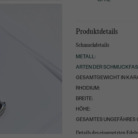
Produktdetails
Schmuckdetails
METALL
:
ARTEN DER SCHMUCKFA
GESAMTGEWICHT IN KARA
RHODIUM:
BREITE:
HÖHE:
GESAMTES UNGEFÄHRES 
Details des eingesetzten Edels