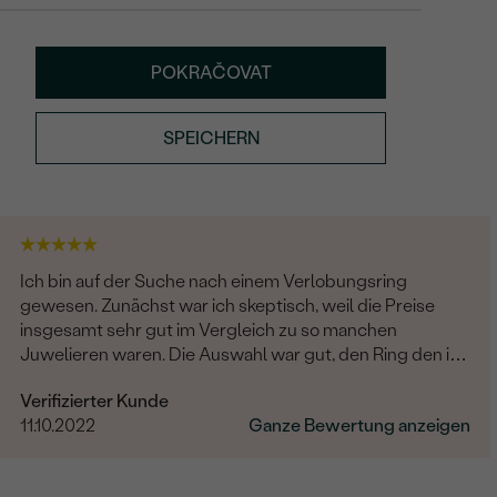
POKRAČOVAT
SPEICHERN
Ich bin auf der Suche nach einem Verlobungsring
gewesen. Zunächst war ich skeptisch, weil die Preise
insgesamt sehr gut im Vergleich zu so manchen
Juwelieren waren. Die Auswahl war gut, den Ring den ich
suchte, fand ich jedoch nicht. Daraufhin begann der
Verifizierter Kunde
Kontakt mit dem wohl besten Kundenservice, den ich je
11.10.2022
Ganze Bewertung anzeigen
erlebt habe (Frau Benesova). Fragen wurden schnell
sowohl telefonisch als auch per Mail beantwortet. Die
Beratung war super! Zuletzt wurde ein angepasster Ring