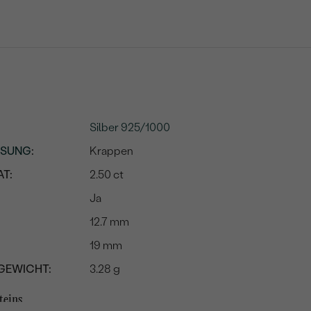
Silber 925/1000
SSUNG
:
Krappen
T:
2.50 ct
Ja
12.7 mm
19 mm
GEWICHT:
3.28 g
teins