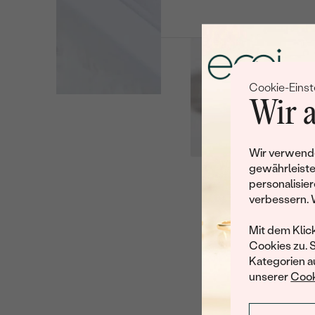
Cookie-Einst
Wir a
Wir verwende
gewährleiste
personalisier
Leider 
verbessern. 
Wir haben noch viele 
Mit dem Klic
Cookies zu. 
Kategorien au
unserer
Cook