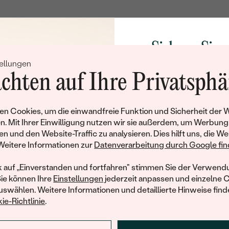
TYP:
ANZAHL:
KARATGEWICHT:
Sichern Sie 
ABMESSUNGEN:
ellungen
Rabatt auf Ih
chten auf Ihre Privatsphä
FARBE:
Schmucks
FORM:
Werden Sie Teil unse
n Cookies, um die einwandfreie Funktion und Sicherheit der 
HERKUNFT:
und entdecken Sie die W
n. Mit Ihrer Einwilligung nutzen wir sie außerdem, um Werbung
gefertigten Schmucks
en und den Website-Traffic zu analysieren. Dies hilft uns, die We
hat dieses Schmuckstück bereits seinen Besitzer 
Willkommensgeschen
Weitere Informationen zur
Datenverarbeitung durch Google find
Ihnen umgehend einen 
ähnliche Produkte, die auf Sie warten. Wenn Sie über die Verfü
Ihren ersten Ein
informiert werden möchten, hinterlassen Sie uns bitte Ihre E-Mail
k auf „Einverstanden und fortfahren" stimmen Sie der Verwendu
Sie können Ihre
Einstellungen
jederzeit anpassen und einzelne 
swählen. Weitere Informationen und detaillierte Hinweise finde
ie-Richtlinie
.
E-Mail
*