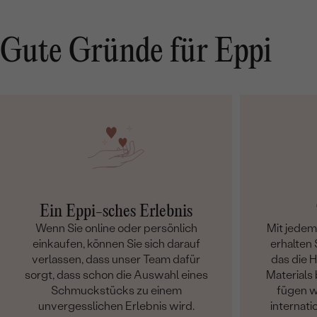
mit selbst ausgesuchtem Stein entworfen. Der
Transport war ebenfalls sehr schnell, zwischendurch
gab es auch immer wieder einen Zwischenstand über
Gute Gründe für Eppi
den Produktionsfortschritt. Das Endergebnis sah dann
zuletzt noch viel besser aus als ich gehofft habe (ihr
gefällt der Ring auch sehr). Insgesamt also ein wirklich
guter Shop, den ich uneingeschränkt weiterempfehlen
kann!
Ein Eppi-sches Erlebnis
Wenn Sie online oder persönlich
Mit jede
einkaufen, können Sie sich darauf
erhalten S
verlassen, dass unser Team dafür
das die 
sorgt, dass schon die Auswahl eines
Materials 
Schmuckstücks zu einem
fügen w
unvergesslichen Erlebnis wird.
internati