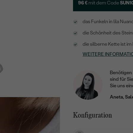
96 €
mit dem Code
SUN1
das Funkeln in lila Nua
die Schönheit des Stein
die silberne Kette ist im
WEITERE INFORMATI
Benötigen 
sind für Si
Sie uns ein
Aneta, Sal
Konfiguration