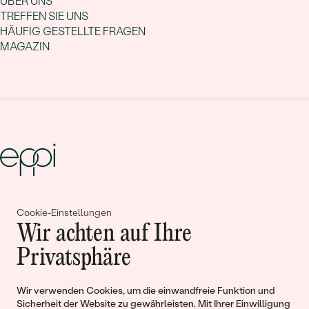
ÜBER UNS
TREFFEN SIE UNS
HÄUFIG GESTELLTE FRAGEN
MAGAZIN
Gemeinsam erschaffen wir
Cookie-Einstellungen
Wir achten auf Ihre
Geschichten von Schönheit und
Privatsphäre
Liebe
Wir verwenden Cookies, um die einwandfreie Funktion und
Begleiten Sie uns!
Sicherheit der Website zu gewährleisten. Mit Ihrer Einwilligung