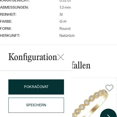
KARATGEWICHT:
0.32 ct
ABMESSUNGEN:
1.3 mm
REINHEIT:
SI
FARBE:
G-H
FORM:
Round
HERKUNFT:
Natürlich
Bestseller
Konfiguration
Das könnte Ihnen gefallen
ANSEHEN
POKRAČOVAT
SPEICHERN