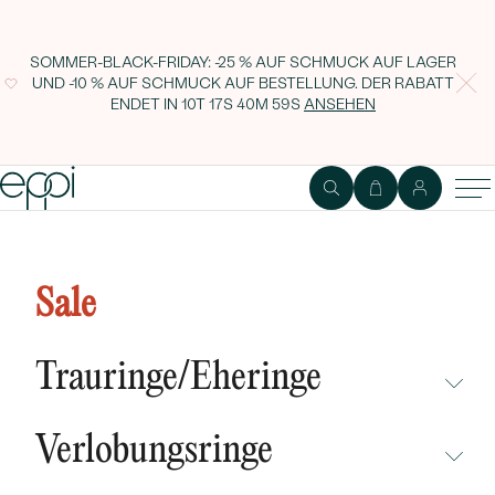
SOMMER-BLACK-FRIDAY: -25 % AUF SCHMUCK AUF LAGER
UND -10 % AUF SCHMUCK AUF BESTELLUNG. DER RABATT
ENDET IN
10T 17S 40M 58S
ANSEHEN
Silberne Creolen mit Diamanten
Audhild
Sale
Trauringe/Eheringe
NICHT ÜBERSEHEN
Verlobungsringe
NEUHEITEN
NICHT ÜBERSEHEN