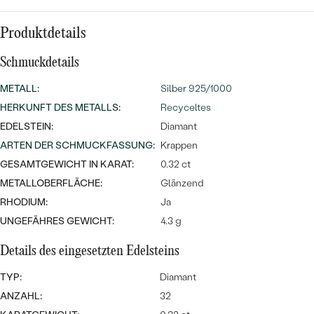
Meistverkaufte
NACH DER FARBE
Meistverkaufte
Ohrrinnge
Produktdetails
NACH DER FORM
Ringe
Schmuckdetails
MASSGEFERTIGTER
Personalisierte
METALL
:
Silber 925/1000
ANSEHEN
HERKUNFT DES METALLS
:
Recyceltes
DIAMANTEN
Halsketten
EDELSTEIN:
Diamant
ANSEHEN
ARTEN DER SCHMUCKFASSUNG
:
Krappen
GESAMTGEWICHT IN KARAT:
0.32 ct
METALLOBERFLÄCHE:
Glänzend
ANSEHEN
Wave Kollektion
RHODIUM:
Ja
UNGEFÄHRES GEWICHT:
4.3 g
Details des eingesetzten Edelsteins
ANSEHEN
TYP:
Diamant
ANZAHL:
32