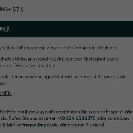
+ 57 €
UNG
10
.
yceltem Silber, auch in vergoldeten Versionen erhältlich
kelnden Moissanit geschmückt, der eine ökologische und
ve zum Diamanten darstellt
k, der aus nachhaltigen Materialien hergestellt wurde, die
nen
ONEN
Sie Hilfe bei Ihrer Auswahl oder haben Sie weitere Fragen? Wir
e da: Rufen Sie uns an unter
+49 304 6690376
oder schreiben
e E-Mail an
fragen@eppi.de
. Wir beraten Sie gern!