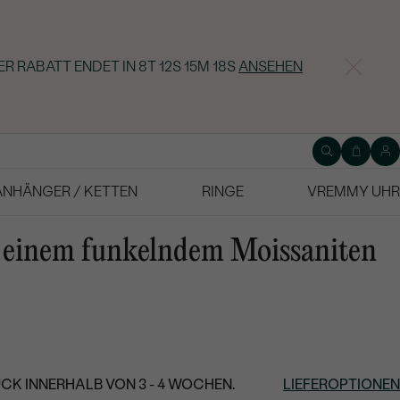
ER RABATT ENDET IN
8T 12S 15M 17S
ANSEHEN
ANHÄNGER / KETTEN
RINGE
VREMMY UHR
t einem funkelndem Moissaniten
CK INNERHALB VON 3 - 4 WOCHEN.
LIEFEROPTIONEN