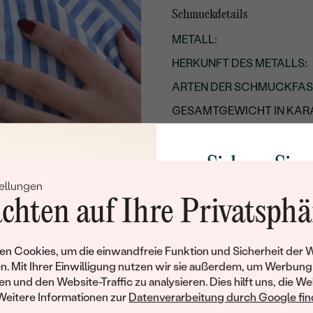
Schmuckdetails
METALL
:
HERKUNFT DES METALLS
:
ARTEN DER SCHMUCKFA
GESAMTGEWICHT IN KARA
METALLOBERFLÄCHE:
RHODIUM:
Sichern Sie 
GESAMTES UNGEFÄHRES 
ellungen
Rabatt auf Ih
chten auf Ihre Privatsphä
Kettendetails
Schmucks
METALL
:
Werden Sie Teil unse
n Cookies, um die einwandfreie Funktion und Sicherheit der 
LÄNGE
:
und entdecken Sie die W
n. Mit Ihrer Einwilligung nutzen wir sie außerdem, um Werbung
gefertigten Schmucks
en und den Website-Traffic zu analysieren. Dies hilft uns, die We
TYP:
Willkommensgeschen
Weitere Informationen zur
Datenverarbeitung durch Google find
Ihnen umgehend einen 