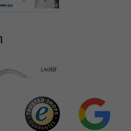
n
Bonato
AUF LAGER
€ 369