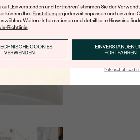
Details des eingesetzten Edels
Ihren ersten Ein
k auf „Einverstanden und fortfahren" stimmen Sie der Verwendu
TYP:
Sie können Ihre
Einstellungen
jederzeit anpassen und einzelne 
swählen. Weitere Informationen und detaillierte Hinweise finde
ANZAHL:
ie-Richtlinie
.
KARATGEWICHT:
ABMESSUNGEN:
TECHNISCHE COOKIES
EINVERSTANDEN 
ANMELDEN & RABAT
VERWENDEN
FORTFAHREN
REINHEIT:
E-Mail-Adresse je bei uns i
FARBE:
Datenschutzbest
FORM:
HERKUNFT: