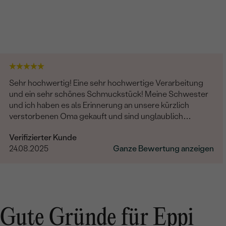
Sehr hochwertig! Eine sehr hochwertige Verarbeitung
und ein sehr schönes Schmuckstück! Meine Schwester
und ich haben es als Erinnerung an unsere kürzlich
verstorbenen Oma gekauft und sind unglaublich
zufrieden. Es wurde auch noch sehr liebevoll graviert.
Verifizierter Kunde
Eine absolute Empfehlung!
24.08.2025
Ganze Bewertung anzeigen
Gute Gründe für Eppi