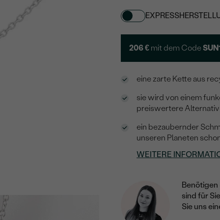
EXPRESSHERSTELL
206 €
mit dem Code
SUN
eine zarte Kette aus rec
sie wird von einem fun
preiswertere Alternati
ein bezaubernder Schmuc
unseren Planeten scho
WEITERE INFORMATI
Benötigen 
sind für Si
Sie uns ein