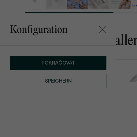
Konfiguration
Das könnte Ihnen gefalle
POKRAČOVAT
Johnna
Cason
von € 2 479
€ 139
SPEICHERN