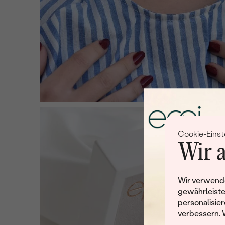
Cookie-Einst
Wir a
Wir verwende
gewährleiste
personalisier
verbessern. 