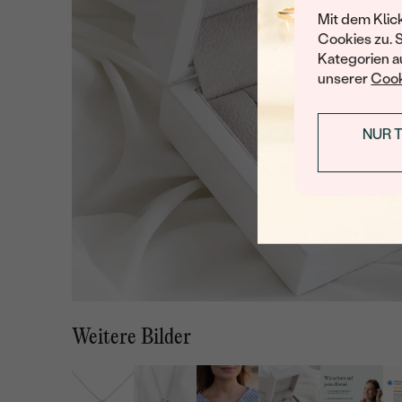
Mit dem Klic
Cookies zu. 
Kategorien au
unserer
Cook
NUR 
Weitere Bilder