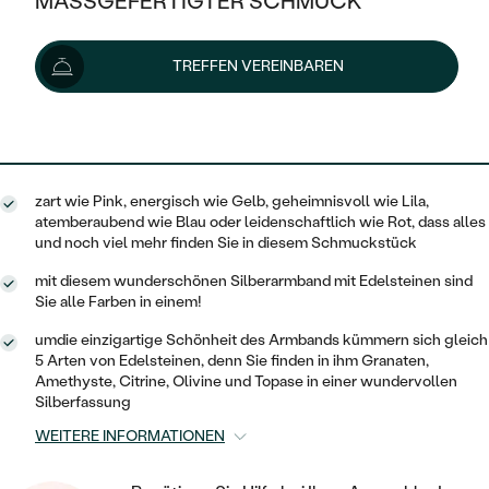
MASSGEFERTIGTER SCHMUCK
590 €
SILBER
MIT MEHREREN DIAMANTEN
NACH STYL
GOLD
AUSVERKAUF
AUSVERKAUF
Lieferoptionen
TREFFEN VEREINBAREN
PLATIN
KLASSISCH
HALO
SILBER
WENN SCHMUCK HILFT
NACH MATERIAL
MINIMALISTISCHE
531 €
mit dem Code
SUN10
.
DREI STEINE
PLATIN
NACH STYL
GOLD
NACH TYP
MEMOIRE
OHRSTECKER
VINTAGE
zart wie Pink, energisch wie Gelb, geheimnisvoll wie Lila,
OHRRINGE
SILBER
NACH STYL
atemberaubend wie Blau oder leidenschaftlich wie Rot, dass alles
V-FORM
CREOLEN
IM SET
und noch viel mehr finden Sie in diesem Schmuckstück
SOLITÄR
RINGE
PLATIN
mit diesem wunderschönen Silberarmband mit Edelsteinen sind
VINTAGE
MINIMALISTISCHE
AUSSERGEWÖHNLICH
Sie alle Farben in einem!
ZUR GEBURT EINES KINDES
ANHÄNGER / KETTEN
AUSSERGEWÖHNLICHE
NACH STYL
umdie einzigartige Schönheit des Armbands kümmern sich gleich
OHRHÄNGER
5 Arten von Edelsteinen, denn Sie finden in ihm Granaten,
PERSONALISIERT
ARMBÄNDER
GESTALTE EINEN RING
Amethyste, Citrine, Olivine und Topase in einer wundervollen
MEMOIRE
GEHÄMMERTE
SOLITÄR
Silberfassung
WÄHLE EINEN RING
MIT STERNZEICHEN
SCHMUCKSET
MINIMALISTISCHE
WEITERE INFORMATIONEN
VON HAND GRAVIERTE
HERZ
DIAMANTEN ZUM EINFASSEN
MINIMALISTISCH
HERRENSCHMUCK