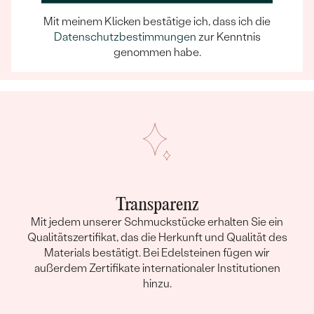
Wenn Sie online oder persönlich einkaufen, können Sie
sich darauf verlassen, dass unser Team dafür sorgt,
Mit meinem Klicken bestätige ich, dass ich die
dass schon die Auswahl eines Schmuckstücks zu
Datenschutzbestimmungen
zur Kenntnis
einem unvergesslichen Erlebnis wird.
genommen habe.
Transparenz
Mit jedem unserer Schmuckstücke erhalten Sie ein
Qualitätszertifikat, das die Herkunft und Qualität des
Materials bestätigt. Bei Edelsteinen fügen wir
außerdem Zertifikate internationaler Institutionen
hinzu.