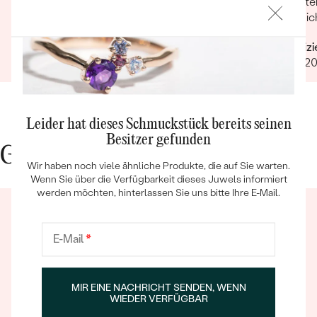
der Beratung, Änderungswünsche oder
Tochte
Problemen mit Bestellungen.
kann i
Nebensteine
langleb
Verifizierter Kunde
Verifiz
nicht k
TYP:
Olivin
23.06.2025
13.10.2
ANZAHL:
8
ABMESSUNGEN:
4 mm
FORM:
Prinzess
Leider hat dieses Schmuckstück bereits seinen
Bestseller
FARBE:
Grün
Besitzer gefunden
HERKUNFT:
Natürlich
Gute Gründe für Eppi
Wir haben noch viele ähnliche Produkte, die auf Sie warten.
Nebensteine
Wenn Sie über die Verfügbarkeit dieses Juwels informiert
werden möchten, hinterlassen Sie uns bitte Ihre E-Mail.
ANSEHEN
TYP:
Topas
ANZAHL:
9
E-Mail
*
ABMESSUNGEN:
4 mm
FORM:
Prinzess
FARBE:
Schweizer Blau
MIR EINE NACHRICHT SENDEN, WENN
HERKUNFT:
Natürlich
WIEDER VERFÜGBAR
Ein Eppi-sches Erlebnis