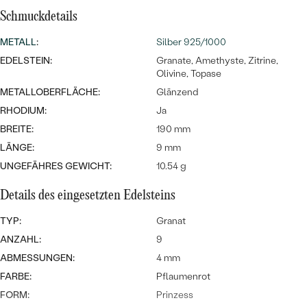
MIT SALT AND PEPPER DIAMANTEN
LUXURIÖSE
Schmuckdetails
PREISWERTE
EDELSTEINSCHMUCK
Meistverkaufte
MIT EDELSTEIN
METALL
:
Silber 925/1000
LUXURIÖSE
SCHMUCK MIT LAB GROWN
EDELSTEIN:
Granate, Amethyste, Zitrine,
Eheringe
Olivine, Topase
DIAMANTEN
NACH MATERIAL
METALLOBERFLÄCHE:
Glänzend
GOLD
PERLENSCHMUCK
RHODIUM:
Ja
BREITE:
190 mm
ANSCHAUEN
PLATIN
LÄNGE:
9 mm
NACH STYL
UNGEFÄHRES GEWICHT:
10.54 g
SILBER
PERSONALISIERT
Details des eingesetzten Edelsteins
SYMBOLISCH
TYP:
Granat
ANZAHL:
9
MINIMALISTISCH
ABMESSUNGEN:
4 mm
FARBE:
Pflaumenrot
NACH ANLASS
FORM:
Prinzess