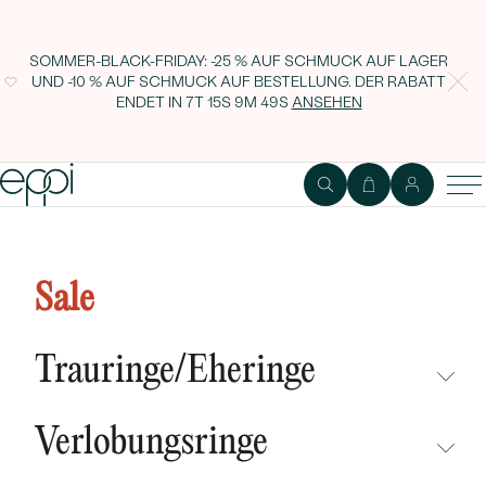
SOMMER-BLACK-FRIDAY: -25 % AUF SCHMUCK AUF LAGER
UND -10 % AUF SCHMUCK AUF BESTELLUNG. DER RABATT
ENDET IN
7T 15S 9M 48S
ANSEHEN
Silberarmband voll von
Edelsteinen Andela
Sale
Trauringe/Eheringe
NICHT ÜBERSEHEN
Verlobungsringe
NEUHEITEN
NICHT ÜBERSEHEN