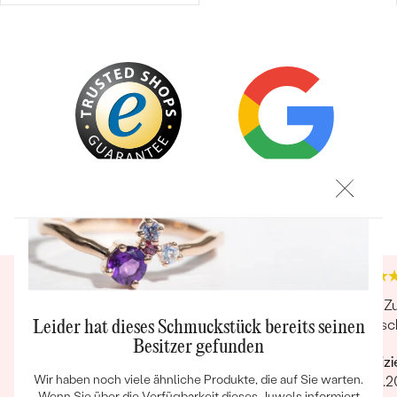
Trusted shop Bewertungen
Google Bewertungen
Bestseller
4.9
4.9
ANSEHEN
Guter Kundenservice bei Retour und Ersatz des
Sehr Zu
Schmucks. Top
kam sc
Leider hat dieses Schmuckstück bereits seinen
Besitzer gefunden
Verifizierter Kunde
Verifiz
Wir haben noch viele ähnliche Produkte, die auf Sie warten.
10.04.2025
13.09.2
Wenn Sie über die Verfügbarkeit dieses Juwels informiert