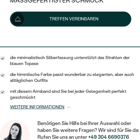
MASSGEFERTIGTER SCHMUCK
734 €
SILBER
MIT MEHREREN DIAMANTEN
NACH STYL
GOLD
AUSVERKAUF
AUSVERKAUF
Lieferoptionen
TREFFEN VEREINBAREN
PLATIN
KLASSISCH
HALO
SILBER
WENN SCHMUCK HILFT
NACH MATERIAL
MINIMALISTISCHE
661 €
mit dem Code
SUN10
.
DREI STEINE
PLATIN
NACH STYL
GOLD
NACH TYP
MEMOIRE
OHRSTECKER
VINTAGE
die minimalistisch Silberfassung unterstützt das Strahlen der
OHRRINGE
SILBER
NACH STYL
blauen Topase
V-FORM
CREOLEN
IM SET
SOLITÄR
RINGE
die himmlische Farbe passt wunderbar zu eleganten, aber auch
PLATIN
alltäglichen Outfits
VINTAGE
MINIMALISTISCHE
AUSSERGEWÖHNLICH
ZUR GEBURT EINES KINDES
ANHÄNGER / KETTEN
mit diesem Armband sind Sie bei jeder Gelegenheit perfekt
AUSSERGEWÖHNLICHE
NACH STYL
geschmückt
OHRHÄNGER
PERSONALISIERT
ARMBÄNDER
GESTALTE EINEN RING
WEITERE INFORMATIONEN
MEMOIRE
GEHÄMMERTE
SOLITÄR
WÄHLE EINEN RING
MINIMALISTISCH
SCHMUCKSET
Benötigen Sie Hilfe bei Ihrer Auswahl oder
MINIMALISTISCHE
VON HAND GRAVIERTE
HERZ
haben Sie weitere Fragen? Wir sind für Sie da:
DIAMANTEN ZUM EINFASSEN
MEDAILLON
HERRENSCHMUCK
Rufen Sie uns an unter
+49 304 6690376