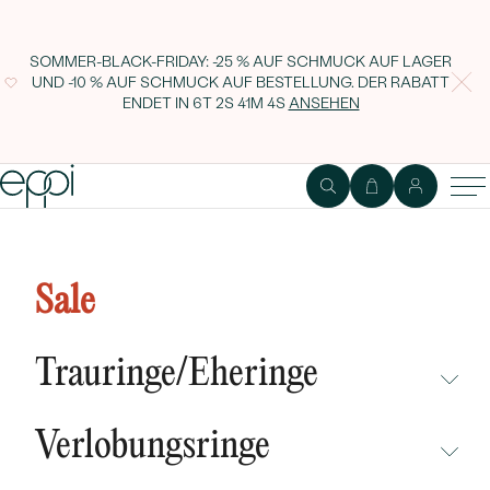
SOMMER-BLACK-FRIDAY: -25 % AUF SCHMUCK AUF LAGER
UND -10 % AUF SCHMUCK AUF BESTELLUNG. DER RABATT
ENDET IN
6T 2S 41M 3S
ANSEHEN
Silberarmband mit 16,75 ct
eisblauem Topasen Andela
Sale
Trauringe/Eheringe
NICHT ÜBERSEHEN
Verlobungsringe
NEUHEITEN
NICHT ÜBERSEHEN