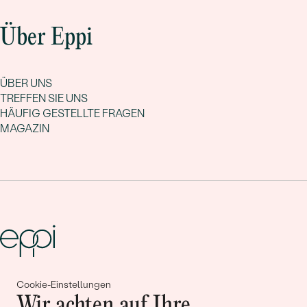
Über Eppi
ÜBER UNS
TREFFEN SIE UNS
HÄUFIG GESTELLTE FRAGEN
MAGAZIN
Cookie-Einstellungen
Gemeinsam erschaffen wir
Wir achten auf Ihre