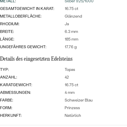
MIT SALT AND PEPPER DIAMANTEN
METALL
:
Silber 925/1000
LUXURIÖSE
GESAMTGEWICHT IN KARAT:
16.75 ct
LUXURIÖSE
EDELSTEINSCHMUCK
Meistverkaufte
MIT EDELSTEIN
METALLOBERFLÄCHE:
Glänzend
SCHMUCK MIT LAB GROWN
RHODIUM:
Ja
Eheringe
BREITE:
DIAMANTEN
6.3 mm
NACH MATERIAL
LÄNGE:
185 mm
GOLD
PERLENSCHMUCK
UNGEFÄHRES GEWICHT:
17.76 g
ANSCHAUEN
PLATIN
Details des eingesetzten Edelsteins
NACH STYL
TYP:
Topas
SILBER
PERSONALISIERT
ANZAHL:
42
KARATGEWICHT:
16.75 ct
SYMBOLISCH
ABMESSUNGEN:
4 mm
FARBE:
Schweizer Blau
MINIMALISTISCH
FORM:
Prinzess
HERKUNFT:
Natürlich
MIT STERNZEICHEN