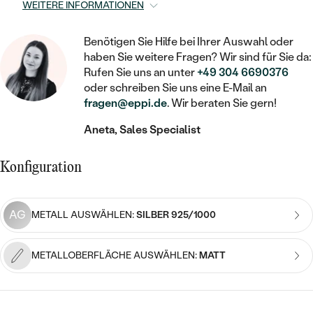
STATEMENT
MIT FÜLLUNG
WEITERE INFORMATIONEN
KINDER
LAB GROWN DIAMANTEN ZUM
MEDAILLON
SCHMUCK FÜR KINDER
SIEGELRINGE
EINFASSEN
IM SET
PIERCINGS
Benötigen Sie Hilfe bei Ihrer Auswahl oder
KETTEN
BROSCHEN
haben Sie weitere Fragen? Wir sind für Sie da:
PERSONALISIERT
FARBIGE DIAMANTEN ZUM EINFASSEN
Rufen Sie uns an unter
+49 304 6690376
NACH PREIS
HERZKETTEN
oder schreiben Sie uns eine E-Mail an
SCHMUCKZUBEHÖR
NACH STEIN
fragen@eppi.de
. Wir beraten Sie gern!
GÜNSTIG
NACH EDELSTEIN
NACH EDELSTEIN
MIT DIAMANT
MIT TIEREN
Aneta, Sales Specialist
NACH MATERIAL
MIT DIAMANT
MIT DIAMANT
LUXURIÖSE
MIT EDELSTEIN
GOLD
Konfiguration
NACH EDELSTEIN
MIT EDELSTEIN
MIT LAB GROWN DIAMANT
PERLENOHRRINGE
MIT DIAMANT
SILBER
PERLENRINGE
MIT MOISSANIT
AG
METALL AUSWÄHLEN:
SILBER 925/1000
MIT EDELSTEIN
PLATIN
NACH PREIS
MIT FARBIGEN DIAMANTEN
NACH PREIS
METALLOBERFLÄCHE AUSWÄHLEN:
MATT
PREISWERTE
PERLENKETTEN
NACH STEIN
MIT SCHWARZEN DIAMANTEN
PREISWERTE
LUXURIÖSE
DIAMANTSCHMUCK
NACH PREIS