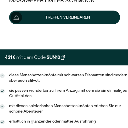
MASSGEFERTIGTER SCHMUCK
479 €
SILBER
MIT MEHREREN DIAMANTEN
NACH STYL
GOLD
AUSVERKAUF
AUSVERKAUF
Wir liefern den Schmuck innerhalb von 3 - 4 Wochen.
TREFFEN VEREINBAREN
PLATIN
KLASSISCH
HALO
Lieferoptionen
SILBER
WENN SCHMUCK HILFT
NACH MATERIAL
MINIMALISTISCHE
DREI STEINE
PLATIN
+ 120 €
NACH STYL
EXPRESSHERSTELLUNG
GOLD
NACH TYP
MEMOIRE
OHRSTECKER
VINTAGE
OHRRINGE
SILBER
NACH STYL
431 €
mit dem Code
SUN10
.
V-FORM
CREOLEN
IM SET
SOLITÄR
RINGE
PLATIN
VINTAGE
diese Manschettenknöpfe mit schwarzen Diamanten sind modern
MINIMALISTISCHE
AUSSERGEWÖHNLICH
aber auch stilvoll
ZUR GEBURT EINES KINDES
ANHÄNGER / KETTEN
AUSSERGEWÖHNLICHE
NACH STYL
OHRHÄNGER
sie passen wunderbar zu Ihrem Anzug, mit dem sie ein einmaliges
PERSONALISIERT
ARMBÄNDER
GESTALTE EINEN RING
Outfit bilden
MEMOIRE
GEHÄMMERTE
SOLITÄR
mit diesen spielerischen Manschettenknöpfen erleben Sie nur
WÄHLE EINEN RING
MIT STERNZEICHEN
SCHMUCKSET
schöne Abenteuer
MINIMALISTISCHE
VON HAND GRAVIERTE
HERZ
DIAMANTEN ZUM EINFASSEN
erhältlich in glänzender oder matter Ausführung
MINIMALISTISCH
HERRENSCHMUCK