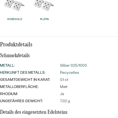
Meistverkaufte
NACH DER FARBE
Meistverkaufte
Ohrrinnge
NACH DER FORM
ROSÉGOLD
PLATIN
Ringe
MASSGEFERTIGTER
Personalisierte
ANSEHEN
DIAMANTEN
Halsketten
Produktdetails
ANSEHEN
Schmuckdetails
METALL
:
Silber 925/1000
ANSEHEN
Wave Kollektion
HERKUNFT DES METALLS
:
Recyceltes
GESAMTGEWICHT IN KARAT:
0.1 ct
METALLOBERFLÄCHE:
Matt
RHODIUM:
Ja
ANSEHEN
UNGEFÄHRES GEWICHT:
7.02 g
Details des eingesetzten Edelsteins