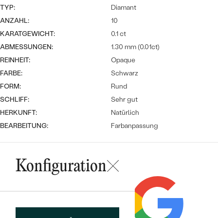
TYP:
Diamant
ANZAHL:
10
KARATGEWICHT:
0.1 ct
ABMESSUNGEN:
1.30 mm (0.01ct)
REINHEIT:
Opaque
FARBE:
Schwarz
FORM:
Rund
Bestseller
SCHLIFF:
Sehr gut
HERKUNFT:
Natürlich
BEARBEITUNG:
Farbanpassung
ANSEHEN
Konfiguration