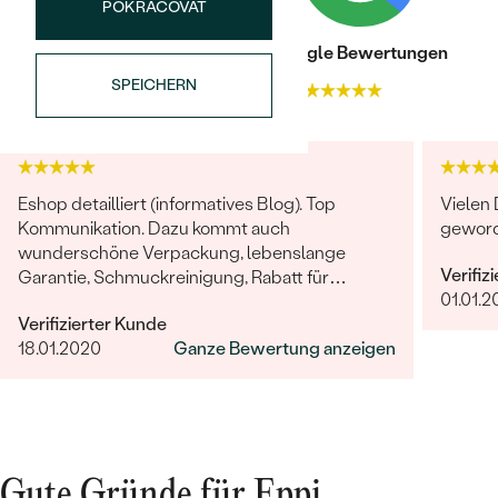
POKRAČOVAT
Trusted shop Bewertungen
Google Bewertungen
SPEICHERN
4.9
4.9
Eshop detailliert (informatives Blog). Top
Vielen 
Kommunikation. Dazu kommt auch
geword
wunderschöne Verpackung, lebenslange
Verifiz
Garantie, Schmuckreinigung, Rabatt für
01.01.2
nächstes Einkauf & kleines Geschenk. Schmuck
Verifizierter Kunde
selbst - professionelle Arbeit und einzigartige
18.01.2020
Ganze Bewertung anzeigen
Design.
Gute Gründe für Eppi