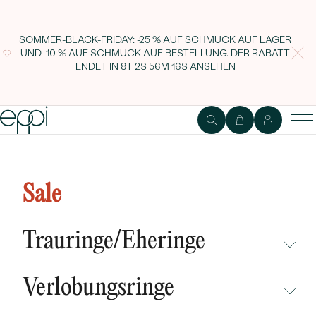
SOMMER-BLACK-FRIDAY: -25 % AUF SCHMUCK AUF LAGER
UND -10 % AUF SCHMUCK AUF BESTELLUNG. DER RABATT
ENDET IN
8T 2S 56M 15S
ANSEHEN
Silber-Manschettenknöpfe mit
schwarzen Diamanten Orien
Sale
Trauringe/Eheringe
NICHT ÜBERSEHEN
Verlobungsringe
NEUHEITEN
NICHT ÜBERSEHEN