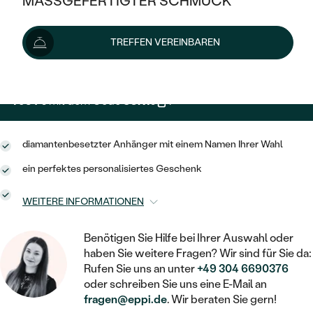
MASSGEFERTIGTER SCHMUCK
2 149 €
SILBER
MIT MEHREREN DIAMANTEN
NACH STYL
GOLD
AUSVERKAUF
AUSVERKAUF
Wir liefern den Schmuck innerhalb von 3 - 4 Wochen.
TREFFEN VEREINBAREN
PLATIN
KLASSISCH
HALO
Lieferoptionen
SILBER
WENN SCHMUCK HILFT
NACH MATERIAL
MINIMALISTISCHE
DREI STEINE
PLATIN
NACH STYL
1 934 €
mit dem Code
SUN10
.
GOLD
NACH TYP
MEMOIRE
OHRSTECKER
VINTAGE
OHRRINGE
SILBER
NACH STYL
diamantenbesetzter Anhänger mit einem Namen Ihrer Wahl
V-FORM
CREOLEN
IM SET
SOLITÄR
RINGE
ein perfektes personalisiertes Geschenk
PLATIN
VINTAGE
MINIMALISTISCHE
AUSSERGEWÖHNLICH
ZUR GEBURT EINES KINDES
ANHÄNGER / KETTEN
WEITERE INFORMATIONEN
AUSSERGEWÖHNLICHE
NACH STYL
OHRHÄNGER
PERSONALISIERT
ARMBÄNDER
GESTALTE EINEN RING
Benötigen Sie Hilfe bei Ihrer Auswahl oder
MEMOIRE
GEHÄMMERTE
haben Sie weitere Fragen? Wir sind für Sie da:
SOLITÄR
WÄHLE EINEN RING
MIT STERNZEICHEN
SCHMUCKSET
Rufen Sie uns an unter
+49 304 6690376
MINIMALISTISCHE
VON HAND GRAVIERTE
oder schreiben Sie uns eine E-Mail an
HERZ
DIAMANTEN ZUM EINFASSEN
fragen@eppi.de
. Wir beraten Sie gern!
MINIMALISTISCH
HERRENSCHMUCK