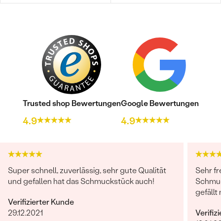
Trusted shop Bewertungen
Google Bewertungen
4.9
4.9
Super schnell, zuverlässig, sehr gute Qualität
Sehr fr
und gefallen hat das Schmuckstück auch!
Schmuc
gefällt 
Verifizierter Kunde
29.12.2021
Verifiz