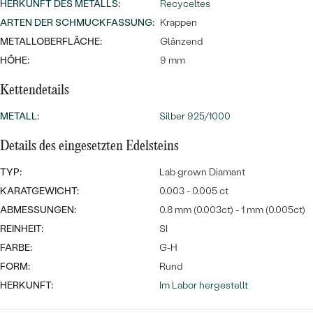
Meistverkaufte
HERKUNFT DES METALLS
:
Recyceltes
NACH DER FARBE
Meistverkaufte
ARTEN DER SCHMUCKFASSUNG
:
Krappen
Ohrrinnge
NACH DER FORM
METALLOBERFLÄCHE:
Glänzend
Ringe
HÖHE:
9 mm
MASSGEFERTIGTER
Personalisierte
Kettendetails
ANSEHEN
DIAMANTEN
Halsketten
METALL
:
Silber 925/1000
ANSEHEN
Details des eingesetzten Edelsteins
TYP:
Lab grown Diamant
ANSEHEN
Wave Kollektion
KARATGEWICHT:
0.003 - 0.005 ct
ABMESSUNGEN:
0.8 mm (0.003ct) - 1 mm (0.005ct)
REINHEIT:
SI
FARBE:
G-H
ANSEHEN
FORM:
Rund
HERKUNFT:
Im Labor hergestellt