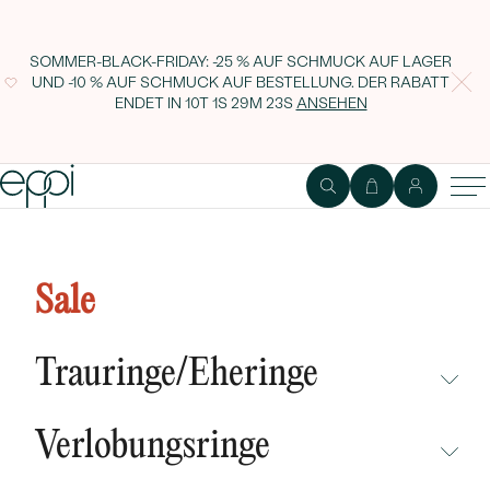
SOMMER-BLACK-FRIDAY: -25 % AUF SCHMUCK AUF LAGER
UND -10 % AUF SCHMUCK AUF BESTELLUNG. DER RABATT
ENDET IN
10T 1S 29M 22S
ANSEHEN
Silber Diamantkette mit Namen
Noah
Sale
Trauringe/Eheringe
NICHT ÜBERSEHEN
Verlobungsringe
NEUHEITEN
NICHT ÜBERSEHEN