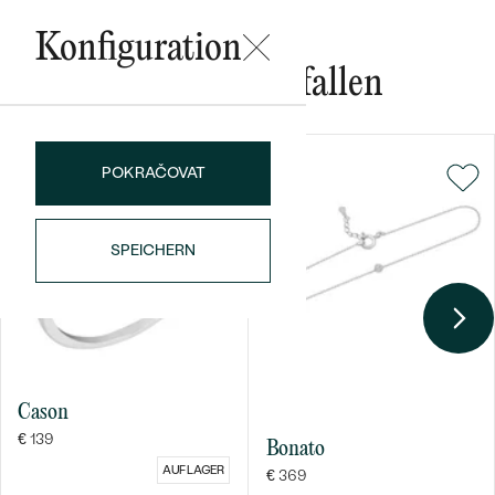
Konfiguration
Das könnte Ihnen gefallen
POKRAČOVAT
Bestseller
SPEICHERN
ANSEHEN
Cason
€ 139
Bonato
AUF LAGER
€ 369