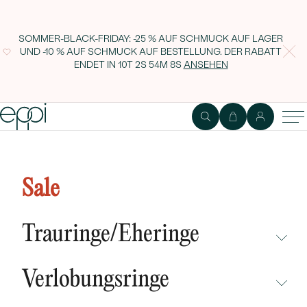
SOMMER-BLACK-FRIDAY: -25 % AUF SCHMUCK AUF LAGER
UND -10 % AUF SCHMUCK AUF BESTELLUNG. DER RABATT
ENDET IN
10T 2S 54M 7S
ANSEHEN
Silber-Armband mit Topas und
Zirkonia Clio
Sale
Trauringe/Eheringe
NICHT ÜBERSEHEN
Verlobungsringe
NEUHEITEN
NICHT ÜBERSEHEN