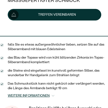
MASSGEFERTIGTER SCHMUCK
192 €
SILBER
MIT MEHREREN DIAMANTEN
NACH STYL
GOLD
AUSVERKAUF
AUSVERKAUF
Lieferoptionen
TREFFEN VEREINBAREN
PLATIN
KLASSISCH
HALO
SILBER
WENN SCHMUCK HILFT
NACH MATERIAL
MINIMALISTISCHE
173 €
mit dem Code
SUN10
.
DREI STEINE
PLATIN
NACH STYL
GOLD
NACH TYP
MEMOIRE
OHRSTECKER
VINTAGE
falls Sie es etwas außergewöhnlicher lieben, setzen Sie auf das
OHRRINGE
SILBER
NACH STYL
Silberarmband mit blauen Edelsteinen
V-FORM
CREOLEN
IM SET
SOLITÄR
RINGE
das Blau der Topase wird von kühl blitzenden Zirkonia im Topas-
PLATIN
Silberarmband komplettiert
VINTAGE
MINIMALISTISCHE
AUSSERGEWÖHNLICH
ZUR GEBURT EINES KINDES
ANHÄNGER / KETTEN
die Steine sind eingefasst im kunstvoll geformten Silber, das
AUSSERGEWÖHNLICHE
NACH STYL
wunderbar Ihr Handgelenk zum Strahlen bringt
OHRHÄNGER
PERSONALISIERT
ARMBÄNDER
GESTALTE EINEN RING
Das Schmuckstück kann nicht gekürzt oder verlängert werden,
MEMOIRE
GEHÄMMERTE
SOLITÄR
die Länge des Armbands beträgt 19 cm
WÄHLE EINEN RING
MIT STERNZEICHEN
SCHMUCKSET
WEITERE INFORMATIONEN
MINIMALISTISCHE
VON HAND GRAVIERTE
HERZ
DIAMANTEN ZUM EINFASSEN
MINIMALISTISCH
HERRENSCHMUCK