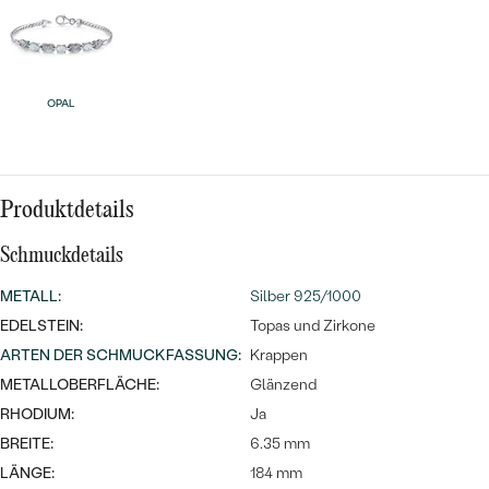
MIT SALT AND PEPPER DIAMANTEN
LUXURIÖSE
PREISWERTE
EDELSTEINSCHMUCK
Meistverkaufte
MIT EDELSTEIN
LUXURIÖSE
SCHMUCK MIT LAB GROWN
Eheringe
OPAL
DIAMANTEN
NACH MATERIAL
GOLD
PERLENSCHMUCK
Produktdetails
ANSCHAUEN
PLATIN
NACH STYL
Schmuckdetails
SILBER
PERSONALISIERT
METALL
:
Silber 925/1000
EDELSTEIN:
Topas und Zirkone
SYMBOLISCH
ARTEN DER SCHMUCKFASSUNG
:
Krappen
METALLOBERFLÄCHE:
Glänzend
MINIMALISTISCH
RHODIUM:
Ja
BREITE:
6.35 mm
NACH ANLASS
LÄNGE:
184 mm