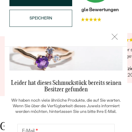
Trusted shop Bewertungen
Google Bewertungen
SPEICHERN
4.9
4.9
Sehr gut gearbeitet und von großartiger
Super s
Bestseller
Qualität. Stein,klar&rein. Lieferung hat nur 1 Tag
und ge
gedauert. Besser geht es nicht. Verpackung
Verifiz
traumhaft.Auch der Kontakt sehr freundlich
29.12.2
und hilfsbereit.Ich bin sehr zufrieden und kann
Verifizierter Kunde
Eppi wirklich empfehlen.Vielen Dank
Leider hat dieses Schmuckstück bereits seinen
ANSEHEN
03.09.2020
Ganze Bewertung anzeigen
Besitzer gefunden
Wir haben noch viele ähnliche Produkte, die auf Sie warten.
Wenn Sie über die Verfügbarkeit dieses Juwels informiert
werden möchten, hinterlassen Sie uns bitte Ihre E-Mail.
Gute Gründe für Eppi
E-Mail
*