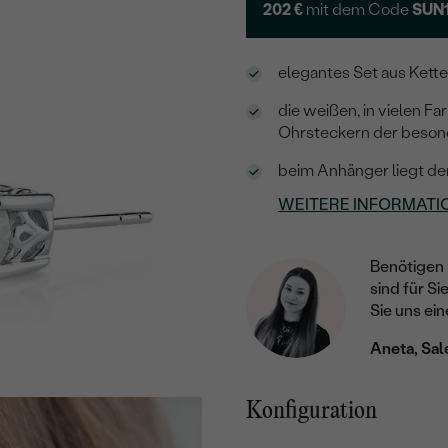
202 €
mit dem Code
SUN
elegantes Set aus Kett
die weißen, in vielen F
Ohrsteckern der beson
beim Anhänger liegt der
WEITERE INFORMATI
Benötigen 
sind für Si
Sie uns ein
Aneta, Sal
Konfiguration