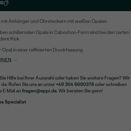
10
.
e mit Anhänger und Ohrsteckern mit weißen Opalen
arben schillernden Opale in Cabochon-Form sind bei den zarten
dere Kick
 Opal in einer raffinierten Druckfassung
ONEN
Sie Hilfe bei Ihrer Auswahl oder haben Sie weitere Fragen? Wir
e da: Rufen Sie uns an unter
+49 304 6690376
oder schreiben
e E-Mail an
fragen@eppi.de
. Wir beraten Sie gern!
es Specialist