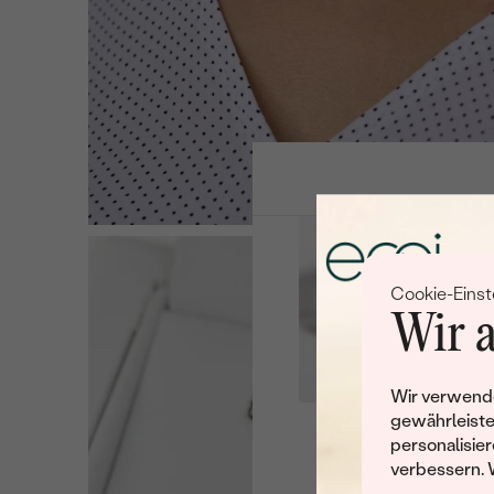
Cookie-Einst
Wir a
Wir verwende
gewährleiste
personalisier
Leider 
verbessern. 
Wir haben noch viele 