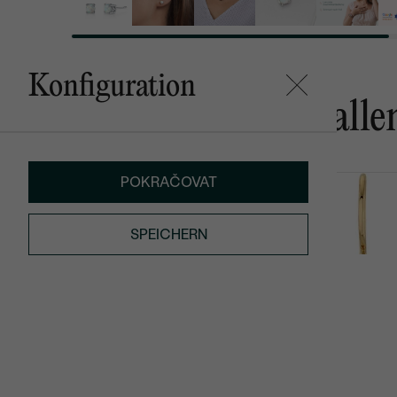
Konfiguration
Das könnte Ihnen gefalle
POKRAČOVAT
VERKAUF
Hulda
Truett
AUF LAGER
SPEICHERN
€ 549
von € 505
€ 759