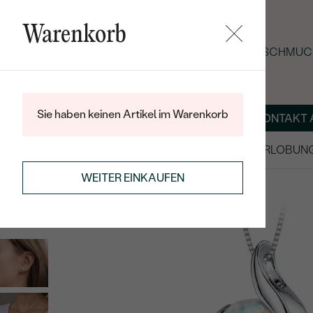
Warenkorb
SOMMER-BLACK-FRIDAY: -25 % AUF SCHMUCK
Sie haben keinen Artikel im Warenkorb
ÜBER UNS
MAGAZIN
SCHMUCK NACH MASS
KONTAKT 
SALE
TRAURINGE/EHERINGE
VERLOBUN
SCHMUCKSET
SILBERSCHMUCK-SETS
WEITER EINKAUFEN