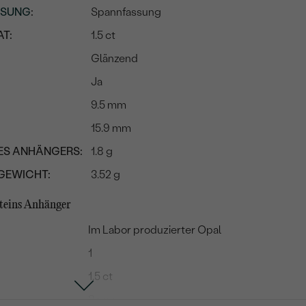
SSUNG
:
Spannfassung
T:
1.5 ct
Glänzend
Ja
9.5 mm
15.9 mm
ES ANHÄNGERS:
1.8 g
GEWICHT:
3.52 g
steins Anhänger
Im Labor produzierter Opal
1
1.5 ct
8 mm