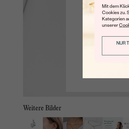
Mit dem Klic
Cookies zu. 
Kategorien au
unserer
Cook
NUR 
Weitere Bilder