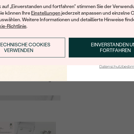
KARATGEWICHT:
Ihren ersten Ein
informiert werden möchten, hinterlassen Sie uns bitte Ihre E-Mail
k auf „Einverstanden und fortfahren" stimmen Sie der Verwendu
ABMESSUNGEN:
Sie können Ihre
Einstellungen
jederzeit anpassen und einzelne 
swählen. Weitere Informationen und detaillierte Hinweise finde
FARBE:
ie-Richtlinie
.
E-Mail
*
FORM:
SCHLIFF:
TECHNISCHE COOKIES
EINVERSTANDEN 
ANMELDEN & RABAT
MIR EINE NACHRICHT SENDEN, WENN
VERWENDEN
FORTFAHREN
WIEDER VERFÜGBAR
HERKUNFT:
E-Mail-Adresse je bei uns i
Mit meinem Klicken bestätige ich, dass ich die
Datenschutzbest
Datenschutzbestimmungen
zur Kenntnis
genommen habe.