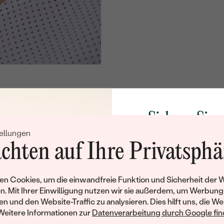
FARBE:
FORM:
SCHLIFF:
HERKUNFT:
Ohrringe
METALL
:
Sichern Sie 
GESAMTGEWICHT IN KARA
ellungen
Rabatt auf Ih
RHODIUM:
chten auf Ihre Privatsphä
Schmucks
UNGEFÄHRES GEWICHT:
Werden Sie Teil unse
Details des eingesetzten Edel
n Cookies, um die einwandfreie Funktion und Sicherheit der 
und entdecken Sie die W
n. Mit Ihrer Einwilligung nutzen wir sie außerdem, um Werbung
TYP:
gefertigten Schmucks
en und den Website-Traffic zu analysieren. Dies hilft uns, die We
hat dieses Schmuckstück bereits seinen Besitzer 
Willkommensgeschen
ANZAHL:
Weitere Informationen zur
Datenverarbeitung durch Google find
Ihnen umgehend einen 
ähnliche Produkte, die auf Sie warten. Wenn Sie über die Verfü