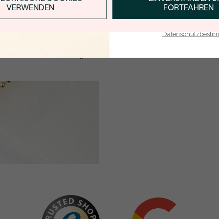
VERWENDEN
FORTFAHREN
WIEDER VERFÜGBAR
Details des eingesetzten Edel
E-Mail-Adresse je bei uns i
Mit meinem Klicken bestätige ich, dass ich die
TYP:
Datenschutzbest
Datenschutzbestimmungen
zur Kenntnis
ANZAHL:
genommen habe.
KARATGEWICHT:
ABMESSUNGEN:
FARBE:
FORM:
HERKUNFT: