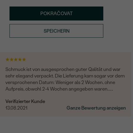
POKRAČOVAT
SPEICHERN
Schmuck ist von ausgesprochen guter Qalität und war
sehr elegand verpackt. Die Lieferung kam sogar vor dem
versprochenen Datum: Weniger als 2 Wochen, ohne
Aufpreis, obwohl 2-4 Wochen angegeben waren.
Bestellung und Lieferung wurde uns telefonisch vom
Verifizierter Kunde
sympathischen Kundenservice bestätigt. Wir werden in
13.08.2021
Ganze Bewertung anzeigen
Zukunft wieder bestellen. Vielen Dank!