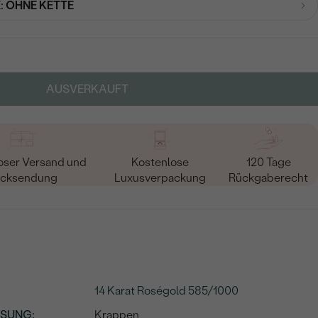
:
OHNE KETTE
AUSVERKAUFT
oser Versand und
Kostenlose
120 Tage
cksendung
Luxusverpackung
Rückgaberecht
14 Karat Roségold 585/1000
SSUNG
:
Krappen