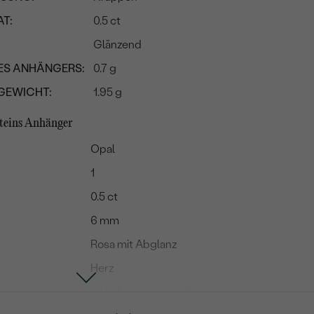
T:
0.5 ct
Glänzend
ES ANHÄNGERS:
0.7 g
GEWICHT:
1.95 g
steins Anhänger
Opal
1
0.5 ct
6 mm
Rosa mit Abglanz
Herz
Im Labor hergestellt