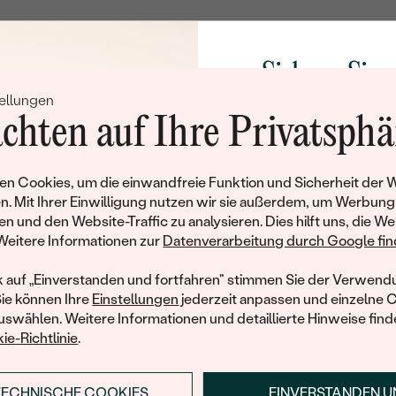
Nebensteine Anhänger
TYP:
Sichern Sie 
ANZAHL:
ellungen
Rabatt auf Ih
FORM:
chten auf Ihre Privatsphä
HERKUNFT:
Schmucks
Ohrringe
Werden Sie Teil unse
n Cookies, um die einwandfreie Funktion und Sicherheit der 
und entdecken Sie die W
n. Mit Ihrer Einwilligung nutzen wir sie außerdem, um Werbung
METALL
:
gefertigten Schmucks
en und den Website-Traffic zu analysieren. Dies hilft uns, die We
hat dieses Schmuckstück bereits seinen Besitzer 
ARTEN DER SCHMUCKFA
Willkommensgeschen
Weitere Informationen zur
Datenverarbeitung durch Google find
Ihnen umgehend einen 
ähnliche Produkte, die auf Sie warten. Wenn Sie über die Verfü
GESAMTGEWICHT IN KARA
Ihren ersten Ein
informiert werden möchten, hinterlassen Sie uns bitte Ihre E-Mail
k auf „Einverstanden und fortfahren" stimmen Sie der Verwendu
METALLOBERFLÄCHE:
Sie können Ihre
Einstellungen
jederzeit anpassen und einzelne 
swählen. Weitere Informationen und detaillierte Hinweise finde
BREITE:
ie-Richtlinie
.
E-Mail
*
HÖHE:
UNGEFÄHRES GEWICHT:
TECHNISCHE COOKIES
EINVERSTANDEN 
ANMELDEN & RABAT
MIR EINE NACHRICHT SENDEN, WENN