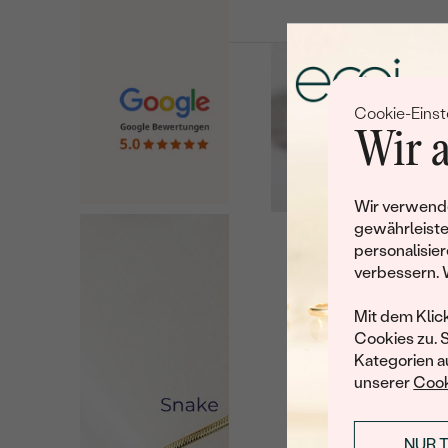
Cookie-Einst
Wir a
Wir verwende
gewährleiste
personalisier
Leider 
verbessern. 
Wir haben noch viele 
Mit dem Klic
Cookies zu. 
Kategorien au
unserer
Cook
NUR 