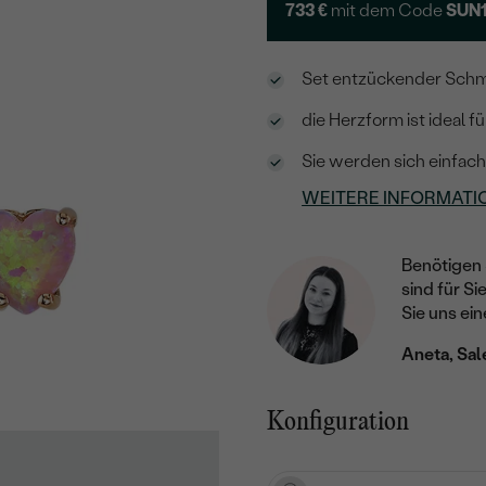
733 €
mit dem Code
SUN
Set entzückender Schm
die Herzform ist ideal 
Sie werden sich einfac
WEITERE INFORMATI
Benötigen 
sind für Si
Sie uns ein
Aneta, Sal
Konfiguration