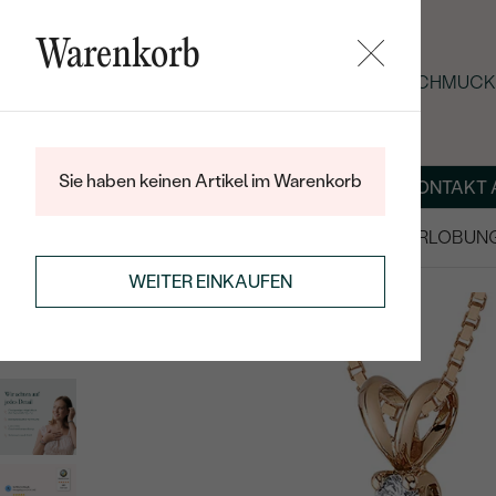
Warenkorb
SOMMER-BLACK-FRIDAY: -25 % AUF SCHMUCK 
Sie haben keinen Artikel im Warenkorb
ÜBER UNS
MAGAZIN
SCHMUCK NACH MASS
KONTAKT 
SALE
TRAURINGE/EHERINGE
VERLOBUN
SCHMUCKSET
GOLDSCHMUCK-SETS
WEITER EINKAUFEN