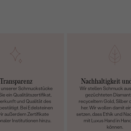
Transparenz
Nachhaltigkeit un
m unserer Schmuckstücke
Wir stellen Schmuck aus
ie ein Qualitätszertifikat,
gezüchteten Diamant
Herkunft und Qualität des
recyceltem Gold, Silber o
bestätigt. Bei Edelsteinen
her. Wir wollen damit ei
ir außerdem Zertifikate
setzen, dass Ethik und Nac
onaler Institutionen hinzu.
mit Luxus Hand in Han
können.