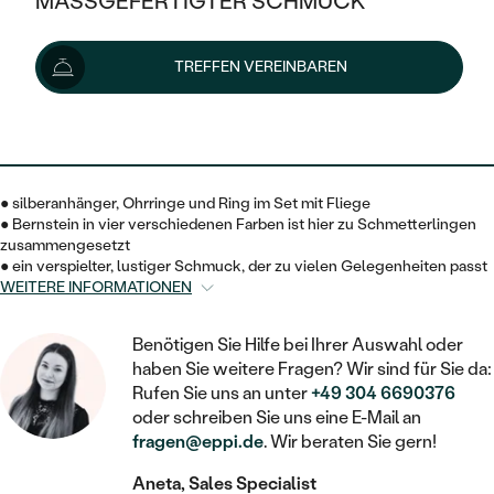
MASSGEFERTIGTER SCHMUCK
368 €
388 €
-6 %
SILBER
MIT MEHREREN DIAMANTEN
NACH STYL
GOLD
AUSVERKAUF
AUSVERKAUF
Lieferoptionen
TREFFEN VEREINBAREN
PLATIN
KLASSISCH
HALO
SILBER
WENN SCHMUCK HILFT
NACH MATERIAL
MINIMALISTISCHE
331 €
mit dem Code
SUN10
.
DREI STEINE
PLATIN
NACH STYL
GOLD
NACH TYP
MEMOIRE
OHRSTECKER
VINTAGE
● silberanhänger, Ohrringe und Ring im Set mit Fliege
OHRRINGE
SILBER
NACH STYL
● Bernstein in vier verschiedenen Farben ist hier zu Schmetterlingen
V-FORM
CREOLEN
IM SET
zusammengesetzt
SOLITÄR
RINGE
● ein verspielter, lustiger Schmuck, der zu vielen Gelegenheiten passt
PLATIN
WEITERE INFORMATIONEN
VINTAGE
MINIMALISTISCHE
AUSSERGEWÖHNLICH
ZUR GEBURT EINES KINDES
ANHÄNGER / KETTEN
AUSSERGEWÖHNLICHE
NACH STYL
Benötigen Sie Hilfe bei Ihrer Auswahl oder
OHRHÄNGER
PERSONALISIERT
ARMBÄNDER
haben Sie weitere Fragen? Wir sind für Sie da:
GESTALTE EINEN RING
MEMOIRE
Rufen Sie uns an unter
+49 304 6690376
GEHÄMMERTE
SOLITÄR
WÄHLE EINEN RING
oder schreiben Sie uns eine E-Mail an
MIT STERNZEICHEN
SCHMUCKSET
MINIMALISTISCHE
fragen@eppi.de
. Wir beraten Sie gern!
VON HAND GRAVIERTE
HERZ
DIAMANTEN ZUM EINFASSEN
MINIMALISTISCH
HERRENSCHMUCK
Aneta, Sales Specialist