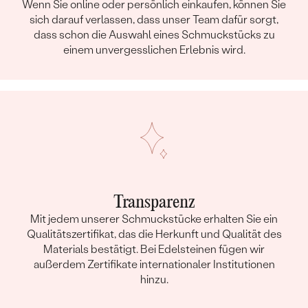
Wenn Sie online oder persönlich einkaufen, können Sie
GESAMTES UNGEFÄHRES GEWICHT:
5.62 g
sich darauf verlassen, dass unser Team dafür sorgt,
Details des eingesetzten Edelsteins Anhänger
dass schon die Auswahl eines Schmuckstücks zu
einem unvergesslichen Erlebnis wird.
TYP:
Bernstein
ANZAHL:
2
FARBE:
Cognac
FORM:
Marquise
HERKUNFT:
Natürlich
Nebensteine Anhänger
TYP:
Bernstein
Transparenz
ANZAHL:
1
Mit jedem unserer Schmuckstücke erhalten Sie ein
FORM:
Marquise
Qualitätszertifikat, das die Herkunft und Qualität des
FARBE:
Olivgrün
Materials bestätigt. Bei Edelsteinen fügen wir
HERKUNFT:
Natürlich
außerdem Zertifikate internationaler Institutionen
hinzu.
Nebensteine Anhänger