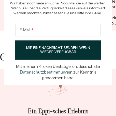
Schmuckstück! Meine Schwester und ich
wunder
Wir haben noch viele ähnliche Produkte, die auf Sie warten.
HERKUNFT:
Natürlich
haben es als Erinnerung an unsere kürzlich
Garanti
Wenn Sie über die Verfügbarkeit dieses Juwels informiert
verstorbenen Oma gekauft und sind
nächst
werden möchten, hinterlassen Sie uns bitte Ihre E-Mail.
Nebensteine Ring
Verifizierter Kunde
Verifiz
unglaublich zufrieden. Es wurde auch noch sehr
selbst 
24.08.2025
Ganze Bewertung anzeigen
18.01.
liebevoll graviert. Eine absolute Empfehlung!
Design
TYP:
Bernstein
E-Mail
*
ANZAHL:
1
FORM:
Marquise
FARBE:
Honiggelb
MIR EINE NACHRICHT SENDEN, WENN
WIEDER VERFÜGBAR
HERKUNFT:
Natürlich
Gute Gründe für Eppi
Anhänger
Mit meinem Klicken bestätige ich, dass ich die
Datenschutzbestimmungen
zur Kenntnis
METALL
:
Silber 925/1000
genommen habe.
ARTEN DER SCHMUCKFASSUNG
:
Bezel
RHODIUM:
Ja
BREITE:
15.88 mm
HÖHE:
31.75 mm
Ein Eppi-sches Erlebnis
UNGEFÄHRES GEWICHT DES ANHÄNGERS:
2 g