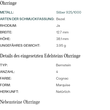
MIT SALT AND PEPPER DIAMANTEN
LUXURIÖSE
Ohrringe
PREISWERTE
EDELSTEINSCHMUCK
Meistverkaufte
MIT EDELSTEIN
METALL
:
Silber 925/1000
ARTEN DER SCHMUCKFASSUNG
:
Bezel
LUXURIÖSE
SCHMUCK MIT LAB GROWN
Eheringe
RHODIUM:
Ja
DIAMANTEN
NACH MATERIAL
BREITE:
12.7 mm
GOLD
HÖHE:
38.1 mm
PERLENSCHMUCK
UNGEFÄHRES GEWICHT:
3.95 g
ANSCHAUEN
PLATIN
NACH STYL
Details des eingesetzten Edelsteins Ohrringe
SILBER
TYP:
Bernstein
PERSONALISIERT
ANZAHL:
4
SYMBOLISCH
FARBE:
Cognac
FORM:
Marquise
MINIMALISTISCH
HERKUNFT:
Natürlich
NACH ANLASS
Nebensteine Ohrringe