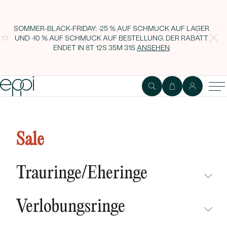
SOMMER-BLACK-FRIDAY: -25 % AUF SCHMUCK AUF LAGER
UND -10 % AUF SCHMUCK AUF BESTELLUNG. DER RABATT
ENDET IN
8T 12S 35M 30S
ANSEHEN
Schmetterling Schmuckkollektion
mit Bernstein Catilyn
Sale
Trauringe/Eheringe
NICHT ÜBERSEHEN
Verlobungsringe
NEUHEITEN
NICHT ÜBERSEHEN