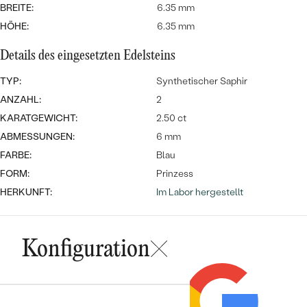
MIT SALT AND PEPPER DIAMANTEN
LUXURIÖSE
BREITE:
6.35 mm
PREISWERTE
EDELSTEINSCHMUCK
HÖHE:
6.35 mm
Meistverkaufte
MIT EDELSTEIN
Details des eingesetzten Edelsteins
LUXURIÖSE
SCHMUCK MIT LAB GROWN
Eheringe
DIAMANTEN
NACH MATERIAL
TYP:
Synthetischer Saphir
ANZAHL:
2
GOLD
PERLENSCHMUCK
KARATGEWICHT:
2.50 ct
ANSCHAUEN
ABMESSUNGEN:
6 mm
PLATIN
FARBE:
NACH STYL
Blau
SILBER
FORM:
Prinzess
PERSONALISIERT
HERKUNFT:
Im Labor hergestellt
SYMBOLISCH
Konfiguration
MINIMALISTISCH
NACH ANLASS