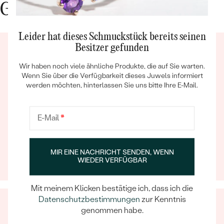
Gute Gründe für Eppi
Leider hat dieses Schmuckstück bereits seinen
Besitzer gefunden
Wir haben noch viele ähnliche Produkte, die auf Sie warten.
Wenn Sie über die Verfügbarkeit dieses Juwels informiert
werden möchten, hinterlassen Sie uns bitte Ihre E-Mail.
Bestseller
Ein Eppi-sches Erlebnis
E-Mail
*
Wenn Sie online oder persönlich einkaufen, können Sie
sich darauf verlassen, dass unser Team dafür sorgt,
ANSEHEN
dass schon die Auswahl eines Schmuckstücks zu
MIR EINE NACHRICHT SENDEN, WENN
einem unvergesslichen Erlebnis wird.
WIEDER VERFÜGBAR
Mit meinem Klicken bestätige ich, dass ich die
Datenschutzbestimmungen
zur Kenntnis
genommen habe.