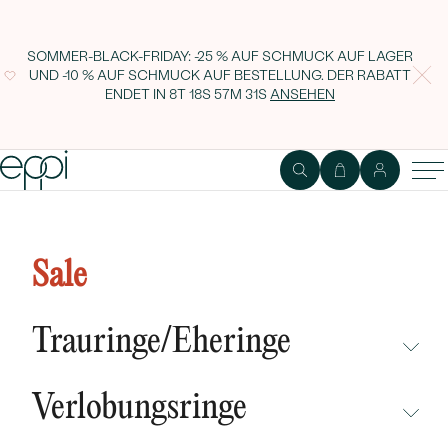
SOMMER-BLACK-FRIDAY: -25 % AUF SCHMUCK AUF LAGER
UND -10 % AUF SCHMUCK AUF BESTELLUNG. DER RABATT
ENDET IN
8T 18S 57M 31S
ANSEHEN
Saphirohrringe aus Silber Medini
Sale
Trauringe/Eheringe
NICHT ÜBERSEHEN
Verlobungsringe
NEUHEITEN
NICHT ÜBERSEHEN