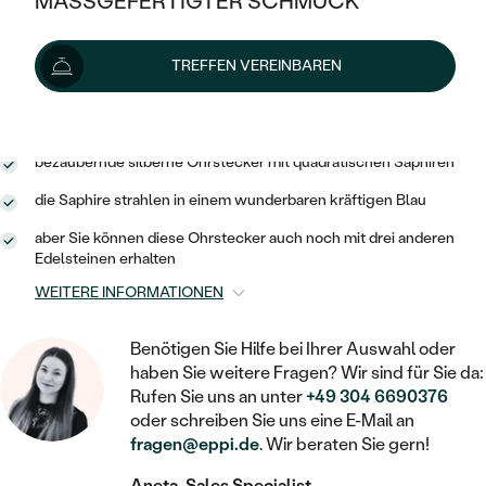
MASSGEFERTIGTER SCHMUCK
SILBER
Lieferoptionen
MIT MEHREREN DIAMANTEN
NACH STYL
GOLD
AUSVERKAUF
AUSVERKAUF
TREFFEN VEREINBAREN
PLATIN
KLASSISCH
HALO
SILBER
WENN SCHMUCK HILFT
106 €
mit dem Code
SUN10
.
NACH MATERIAL
MINIMALISTISCHE
DREI STEINE
PLATIN
NACH STYL
GOLD
NACH TYP
bezaubernde silberne Ohrstecker mit quadratischen Saphiren
MEMOIRE
OHRSTECKER
VINTAGE
die Saphire strahlen in einem wunderbaren kräftigen Blau
OHRRINGE
SILBER
NACH STYL
V-FORM
CREOLEN
IM SET
aber Sie können diese Ohrstecker auch noch mit drei anderen
SOLITÄR
RINGE
Edelsteinen erhalten
PLATIN
VINTAGE
MINIMALISTISCHE
AUSSERGEWÖHNLICH
WEITERE INFORMATIONEN
ZUR GEBURT EINES KINDES
ANHÄNGER / KETTEN
AUSSERGEWÖHNLICHE
NACH STYL
OHRHÄNGER
Benötigen Sie Hilfe bei Ihrer Auswahl oder
PERSONALISIERT
ARMBÄNDER
GESTALTE EINEN RING
haben Sie weitere Fragen? Wir sind für Sie da:
MEMOIRE
GEHÄMMERTE
SOLITÄR
Rufen Sie uns an unter
+49 304 6690376
WÄHLE EINEN RING
MIT STERNZEICHEN
SCHMUCKSET
oder schreiben Sie uns eine E-Mail an
MINIMALISTISCHE
VON HAND GRAVIERTE
fragen@eppi.de
. Wir beraten Sie gern!
HERZ
DIAMANTEN ZUM EINFASSEN
MINIMALISTISCH
HERRENSCHMUCK
Aneta, Sales Specialist