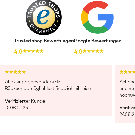
Trusted shop Bewertungen
Google Bewertungen
4.9
4.9
Bestseller
Alles super, besonders die
Schöne 
ANSEHEN
Rücksendemöglichkeit finde ich hilfreich.
und net
hochwer
Verifizierter Kunde
10.06.2025
Verifiz
24.08.