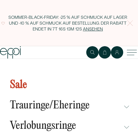
SOMMER-BLACK-FRIDAY: -25 % AUF SCHMUCK AUF LAGER
UND -10 % AUF SCHMUCK AUF BESTELLUNG. DER RABATT
ENDET IN
7T 16S 13M 11S
ANSEHEN
Runde silberne Ohrringe mit
Halbmond Aibek
Sale
Trauringe/Eheringe
NICHT ÜBERSEHEN
Verlobungsringe
NEUHEITEN
NICHT ÜBERSEHEN