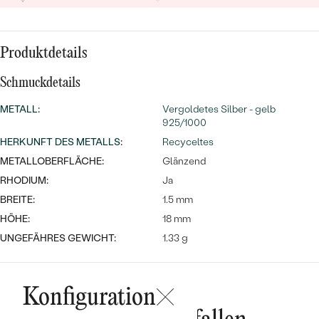
MIT SALT AND PEPPER DIAMANTEN
LUXURIÖSE
PREISWERTE
EDELSTEINSCHMUCK
Meistverkaufte
MIT EDELSTEIN
Produktdetails
LUXURIÖSE
SCHMUCK MIT LAB GROWN
Eheringe
DIAMANTEN
NACH MATERIAL
Schmuckdetails
GOLD
METALL
:
Vergoldetes Silber - gelb
PERLENSCHMUCK
925/1000
ANSCHAUEN
HERKUNFT DES METALLS
:
Recyceltes
PLATIN
METALLOBERFLÄCHE:
NACH STYL
Glänzend
SILBER
RHODIUM:
Ja
PERSONALISIERT
BREITE:
1.5 mm
HÖHE:
18 mm
SYMBOLISCH
UNGEFÄHRES GEWICHT:
1.33 g
MINIMALISTISCH
NACH ANLASS
Konfiguration