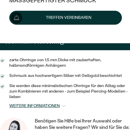
MASSGEFERTIGTER SCHMUCK
109 €
SILBER
MIT MEHREREN DIAMANTEN
NACH STYL
GOLD
AUSVERKAUF
AUSVERKAUF
Wir liefern den Schmuck innerhalb von 5 Werktagen.
TREFFEN VEREINBAREN
PLATIN
KLASSISCH
HALO
Lieferoptionen
SILBER
WENN SCHMUCK HILFT
NACH MATERIAL
MINIMALISTISCHE
DREI STEINE
PLATIN
NACH STYL
98 €
mit dem Code
SUN10
.
GOLD
NACH TYP
MEMOIRE
OHRSTECKER
VINTAGE
OHRRINGE
SILBER
NACH STYL
zarte Ohrringe von 1,5 mm Dicke mit zauberhaften,
V-FORM
CREOLEN
IM SET
halbmondförmigen Anhängern
SOLITÄR
RINGE
PLATIN
VINTAGE
Schmuck aus hochwertigem Silber mit Gelbgold beschichtet
MINIMALISTISCHE
AUSSERGEWÖHNLICH
ZUR GEBURT EINES KINDES
ANHÄNGER / KETTEN
Sie werden diese minimalistischen Ohrringe für den Alltag oder
AUSSERGEWÖHNLICHE
NACH STYL
OHRHÄNGER
zum Kombinieren mit anderen - zum Beispiel Piercing-Modellen -
PERSONALISIERT
ARMBÄNDER
lieben
GESTALTE EINEN RING
MEMOIRE
GEHÄMMERTE
SOLITÄR
WEITERE INFORMATIONEN
WÄHLE EINEN RING
MIT STERNZEICHEN
SCHMUCKSET
MINIMALISTISCHE
VON HAND GRAVIERTE
HERZ
Benötigen Sie Hilfe bei Ihrer Auswahl oder
DIAMANTEN ZUM EINFASSEN
MINIMALISTISCH
HERRENSCHMUCK
haben Sie weitere Fragen? Wir sind für Sie da: