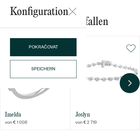
Konfiguration
Das könnte Ihnen gefallen
POKRAČOVAT
Bestseller
SPEICHERN
ANSEHEN
Imelda
Joslyn
von € 1 008
von € 2 719