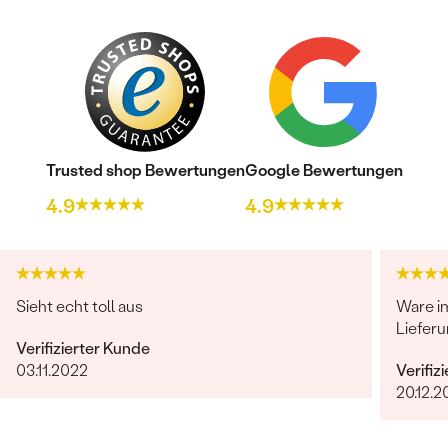
Trusted shop Bewertungen
Google Bewertungen
4.9
4.9
Sieht echt toll aus
Ware i
Lieferu
Verifizierter Kunde
03.11.2022
Verifiz
20.12.2