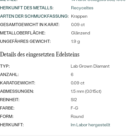
Meistverkaufte
NACH DER FARBE
HERKUNFT DES METALLS
:
Recyceltes
Meistverkaufte
Ohrrinnge
ARTEN DER SCHMUCKFASSUNG
:
Krappen
NACH DER FORM
GESAMTGEWICHT IN KARAT:
0.09 ct
Ringe
METALLOBERFLÄCHE:
MASSGEFERTIGTER
Glänzend
Personalisierte
UNGEFÄHRES GEWICHT:
1.9 g
ANSEHEN
DIAMANTEN
Halsketten
Details des eingesetzten Edelsteins
ANSEHEN
TYP:
Lab Grown Diamant
ANZAHL:
6
ANSEHEN
KARATGEWICHT:
0.09 ct
Wave Kollektion
ABMESSUNGEN:
1.5 mm (0.015ct)
REINHEIT:
SI2
FARBE:
F-G
FORM:
Round
ANSEHEN
HERKUNFT:
Im Labor hergestellt