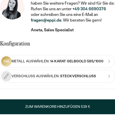
STATEMENT
MIT FÜLLUNG
KINDER
haben Sie weitere Fragen? Wir sind für Sie da:
LAB GROWN DIAMANTEN ZUM
MEDAILLON
SCHMUCK FÜR KINDER
Rufen Sie uns an unter
+49 304 6690376
SIEGELRINGE
EINFASSEN
IM SET
oder schreiben Sie uns eine E-Mail an
PIERCINGS
KETTEN
BROSCHEN
fragen@eppi.de
. Wir beraten Sie gern!
PERSONALISIERT
FARBIGE DIAMANTEN ZUM EINFASSEN
Aneta, Sales Specialist
NACH PREIS
HERZKETTEN
SCHMUCKZUBEHÖR
NACH STEIN
GÜNSTIG
NACH EDELSTEIN
NACH EDELSTEIN
MIT DIAMANT
Konfiguration
MIT TIEREN
NACH MATERIAL
MIT DIAMANT
MIT DIAMANT
LUXURIÖSE
MIT EDELSTEIN
GOLD
14K
METALL AUSWÄHLEN:
14 KARAT GELBGOLD 585/1000
NACH EDELSTEIN
MIT EDELSTEIN
MIT LAB GROWN DIAMANT
PERLENOHRRINGE
MIT DIAMANT
SILBER
VERSCHLUSS AUSWÄHLEN:
STECKVERSCHLUSS
PERLENRINGE
MIT MOISSANIT
MIT EDELSTEIN
PLATIN
NACH PREIS
MIT FARBIGEN DIAMANTEN
NACH PREIS
PREISWERTE
PERLENKETTEN
NACH STEIN
MIT SCHWARZEN DIAMANTEN
PREISWERTE
ZUM WARENKORB HINZUFÜGEN
539 €
LUXURIÖSE
DIAMANTSCHMUCK
NACH PREIS