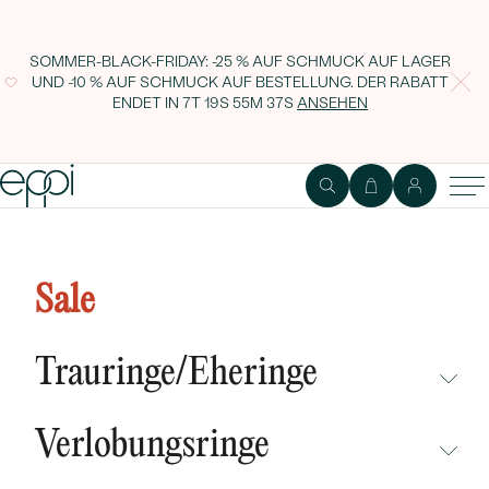
SOMMER-BLACK-FRIDAY: -25 % AUF SCHMUCK AUF LAGER
UND -10 % AUF SCHMUCK AUF BESTELLUNG. DER RABATT
ENDET IN
7T 19S 55M 36S
ANSEHEN
Runde Ohrringe mit Lab Grown
Diamanten Ramila
Sale
Trauringe/Eheringe
NICHT ÜBERSEHEN
Verlobungsringe
NEUHEITEN
NICHT ÜBERSEHEN