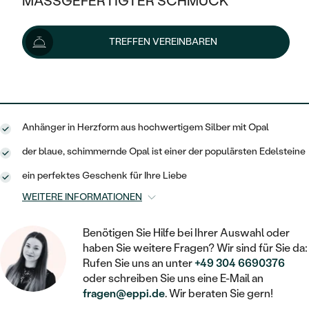
MASSGEFERTIGTER SCHMUCK
93 €
SILBER
MIT MEHREREN DIAMANTEN
NACH STYL
GOLD
AUSVERKAUF
AUSVERKAUF
Lieferoptionen
TREFFEN VEREINBAREN
PLATIN
KLASSISCH
HALO
SILBER
WENN SCHMUCK HILFT
NACH MATERIAL
MINIMALISTISCHE
84 €
mit dem Code
SUN10
.
DREI STEINE
PLATIN
NACH STYL
GOLD
NACH TYP
MEMOIRE
OHRSTECKER
VINTAGE
Anhänger in Herzform aus hochwertigem Silber mit Opal
OHRRINGE
SILBER
NACH STYL
V-FORM
CREOLEN
IM SET
der blaue, schimmernde Opal ist einer der populärsten Edelsteine
SOLITÄR
RINGE
PLATIN
ein perfektes Geschenk für Ihre Liebe
VINTAGE
MINIMALISTISCHE
AUSSERGEWÖHNLICH
ZUR GEBURT EINES KINDES
ANHÄNGER / KETTEN
WEITERE INFORMATIONEN
AUSSERGEWÖHNLICHE
NACH STYL
OHRHÄNGER
PERSONALISIERT
ARMBÄNDER
GESTALTE EINEN RING
Benötigen Sie Hilfe bei Ihrer Auswahl oder
MEMOIRE
GEHÄMMERTE
haben Sie weitere Fragen? Wir sind für Sie da:
SOLITÄR
WÄHLE EINEN RING
MIT STERNZEICHEN
Rufen Sie uns an unter
+49 304 6690376
SCHMUCKSET
MINIMALISTISCHE
oder schreiben Sie uns eine E-Mail an
VON HAND GRAVIERTE
HERZ
DIAMANTEN ZUM EINFASSEN
fragen@eppi.de
. Wir beraten Sie gern!
MINIMALISTISCH
HERRENSCHMUCK