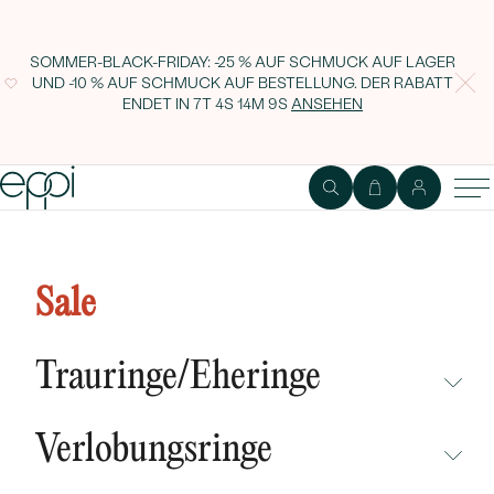
SOMMER-BLACK-FRIDAY: -25 % AUF SCHMUCK AUF LAGER
UND -10 % AUF SCHMUCK AUF BESTELLUNG. DER RABATT
ENDET IN
7T 4S 14M 8S
ANSEHEN
Romantischer silberner Anhänger
mit blauem Opal Lovelyn
Sale
Trauringe/Eheringe
NICHT ÜBERSEHEN
Verlobungsringe
NEUHEITEN
NICHT ÜBERSEHEN