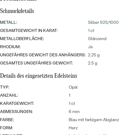
MIT SALT AND PEPPER DIAMANTEN
LUXURIÖSE
PREISWERTE
EDELSTEINSCHMUCK
Schmuckdetails
Meistverkaufte
MIT EDELSTEIN
METALL
:
Silber 925/1000
LUXURIÖSE
SCHMUCK MIT LAB GROWN
Eheringe
GESAMTGEWICHT IN KARAT:
1 ct
DIAMANTEN
NACH MATERIAL
METALLOBERFLÄCHE:
Glänzend
GOLD
RHODIUM:
Ja
PERLENSCHMUCK
UNGEFÄHRES GEWICHT DES ANHÄNGERS:
2.25 g
ANSCHAUEN
PLATIN
GESAMTES UNGEFÄHRES GEWICHT:
2.5 g
NACH STYL
SILBER
Details des eingesetzten Edelsteins
PERSONALISIERT
TYP:
Opal
SYMBOLISCH
ANZAHL:
1
KARATGEWICHT:
1 ct
MINIMALISTISCH
ABMESSUNGEN:
6 mm
FARBE:
Blau mit farbigem Abglanz
NACH ANLASS
FORM:
Herz